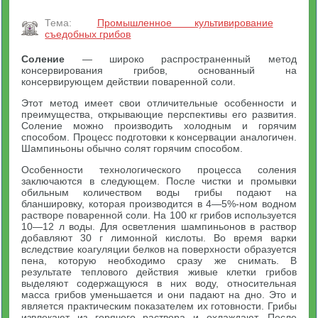
Тема:
Промышленное культивирование
съедобных грибов
Соление
— широко распространенный метод
консервирования грибов, основанный на
консервирующем действии поваренной соли.
Этот метод имеет свои отличительные особенности и
преимущества, открывающие перспективы его развития.
Соление можно производить холодным и горячим
способом. Процесс подготовки к консервации аналогичен.
Шампиньоны обычно солят горячим способом.
Особенности технологического процесса соления
заключаются в следующем. После чистки и промывки
обильным количеством воды грибы подают на
бланшировку, которая производится в 4—5%-ном водном
растворе поваренной соли. На 100 кг грибов используется
10—12 л воды. Для осветления шампиньонов в раствор
добавляют 30 г лимонной кислоты. Во время варки
вследствие коагуляции белков на поверхности образуется
пена, которую необходимо сразу же снимать. В
результате теплового действия живые клетки грибов
выделяют содержащуюся в них воду, относительная
масса грибов уменьшается и они падают на дно. Это и
является практическим показателем их готовности. Грибы
извлекают из горячего раствора и охлаждают. После