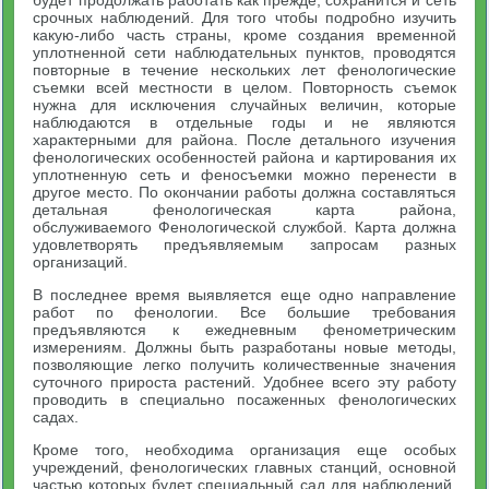
срочных наблюдений. Для того чтобы подробно изучить
какую-либо часть страны, кроме создания временной
уплотненной сети наблюдательных пунктов, проводятся
повторные в течение нескольких лет фенологические
съемки всей местности в целом. Повторность съемок
нужна для исключения случайных величин, которые
наблюдаются в отдельные годы и не являются
характерными для района. После детального изучения
фенологических особенностей района и картирования их
уплотненную сеть и феносъемки можно перенести в
другое место. По окончании работы должна составляться
детальная фенологическая карта района,
обслуживаемого Фенологической службой. Карта должна
удовлетворять предъявляемым запросам разных
организаций.
В последнее время выявляется еще одно направление
работ по фенологии. Все большие требования
предъявляются к ежедневным фенометрическим
измерениям. Должны быть разработаны новые методы,
позволяющие легко получить количественные значения
суточного прироста растений. Удобнее всего эту работу
проводить в специально посаженных фенологических
садах.
Кроме того, необходима организация еще особых
учреждений, фенологических главных станций, основной
частью которых будет специальный сад для наблюдений.