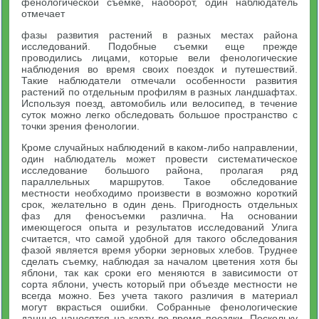
фенологической съемке, наоборот, один наблюдатель
отмечает
фазы развития растений в разных местах района
исследований. Подобные съемки еще прежде
проводились лицами, которые вели фенологические
наблюдения во время своих поездок и путешествий.
Такие наблюдатели отмечали особенности развития
растений по отдельным профилям в разных ландшафтах.
Используя поезд, автомобиль или велосипед, в течение
суток можно легко обследовать большое пространство с
точки зрения фенологии.
Кроме случайных наблюдений в каком-либо направлении,
один наблюдатель может провести систематическое
исследование большого района, пролагая ряд
параллельных маршрутов. Такое обследование
местности необходимо произвести в возможно короткий
срок, желательно в один день. Пригодность отдельных
фаз для феносъемки различна. На основании
имеющегося опыта и результатов исследований Улига
считается, что самой удобной для такого обследования
фазой является время уборки зерновых хлебов. Труднее
сделать съемку, наблюдая за началом цветения хотя бы
яблони, так как сроки его меняются в зависимости от
сорта яблони, учесть который при объезде местности не
всегда можно. Без учета такого различия в материал
могут вкрасться ошибки. Собранные фенологические
данные наносятся на карту во время поездки. Поскольку