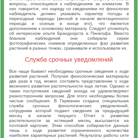
вопросы, относящиеся к наблюдениям за климатом. В
них говорится, что наряду со сведениями по фенологии
наблюдатель должен указывать характер погоды в
переходные периоды (весной в начале вегетационного
периода и осенью в конце его), что является
дополнением к основному материалу. Следует упомянуть
об интересном опыте Брандхорста и Пинкгофа. Вместо
бланков наблюдений они собирали серии
фотографических снимков определенных фаз развития
растений в разных точках, сравнивали и использовали их.
Служба срочных уведомлений
Все чаще бывают необходимы срочные сведения о ходе
развития растений. Получая фенологические материалы
два раза в год, можно составить представление о ходе
весеннего развития растительности еще летом. Однако и
такие поступления сведений иногда не удовлетворяют
разносторонним запросам. Для этого необходимы более
частые сообщения. В Германии создана специальная
служба срочных фенологических уведомлений,
сотрудники которой подают сведения за предыдущий
месяц в начале текущего. Отчет о развитии
растительности за истекший месяц высылается на
почтовой карточке. Этим способом собираются данные
лишь о ходе развития ограниченного количества
наиболее характерных растений. Результаты работы сети