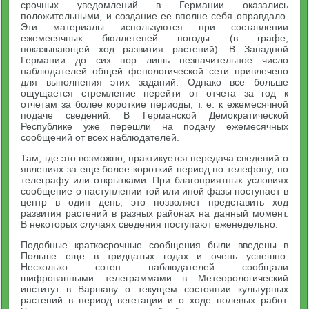
срочных уведомлений в Германии оказались
положительными, и создание ее вполне себя оправдало.
Эти материалы используются при составлении
ежемесячных бюллетеней погоды (в графе,
показывающей ход развития растений). В Западной
Германии до сих пор лишь незначительное число
наблюдателей общей фенологической сети привлечено
для выполнения этих заданий. Однако все больше
ощущается стремление перейти от отчета за год к
отчетам за более короткие периоды, т. е. к ежемесячной
подаче сведений. В Германской Демократической
Республике уже перешли на подачу ежемесячных
сообщений от всех наблюдателей.
Там, где это возможно, практикуется передача сведений о
явлениях за еще более короткий период по телефону, по
телеграфу или открытками. При благоприятных условиях
сообщение о наступлении той или иной фазы поступает в
центр в один день; это позволяет представить ход
развития растений в разных районах на данный момент.
В некоторых случаях сведения поступают еженедельно.
Подобные краткосрочные сообщения были введены в
Польше еще в тридцатых годах и очень успешно.
Несколько сотен наблюдателей сообщали
шифрованными телеграммами в Метеорологический
институт в Варшаву о текущем состоянии культурных
растений в период вегетации и о ходе полевых работ.