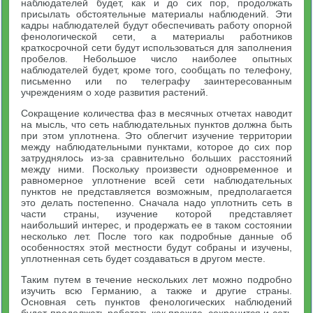
наблюдателей будет, как и до сих пор, продолжать
присылать обстоятельные материалы наблюдений. Эти
кадры наблюдателей будут обеспечивать работу опорной
фенологической сети, а материалы работников
краткосрочной сети будут использоваться для заполнения
пробелов. Небольшое число наиболее опытных
наблюдателей будет, кроме того, сообщать по телефону,
письменно или по телеграфу заинтересованным
учреждениям о ходе развития растений.
Сокращение количества фаз в месячных отчетах наводит
на мысль, что сеть наблюдательных пунктов должна быть
при этом уплотнена. Это облегчит изучение территории
между наблюдательными пунктами, которое до сих пор
затруднялось из-за сравнительно больших расстояний
между ними. Поскольку произвести одновременное и
равномерное уплотнение всей сети наблюдательных
пунктов не представляется возможным, предполагается
это делать постепенно. Сначала надо уплотнить сеть в
части страны, изучение которой представляет
наибольший интерес, и продержать ее в таком состоянии
несколько лет. После того как подробные данные об
особенностях этой местности будут собраны и изучены,
уплотненная сеть будет создаваться в другом месте.
Таким путем в течение нескольких лет можно подробно
изучить всю Германию, а также и другие страны.
Основная сеть пунктов фенологических наблюдений
будет продолжать работать как прежде, сохранится и сеть