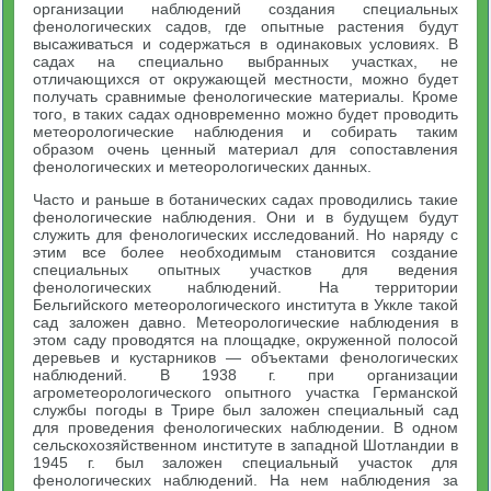
организации наблюдений создания специальных
фенологических садов, где опытные растения будут
высаживаться и содержаться в одинаковых условиях. В
садах на специально выбранных участках, не
отличающихся от окружающей местности, можно будет
получать сравнимые фенологические материалы. Кроме
того, в таких садах одновременно можно будет проводить
метеорологические наблюдения и собирать таким
образом очень ценный материал для сопоставления
фенологических и метеорологических данных.
Часто и раньше в ботанических садах проводились такие
фенологические наблюдения. Они и в будущем будут
служить для фенологических исследований. Но наряду с
этим все более необходимым становится создание
специальных опытных участков для ведения
фенологических наблюдений. На территории
Бельгийского метеорологического института в Уккле такой
сад заложен давно. Метеорологические наблюдения в
этом саду проводятся на площадке, окруженной полосой
деревьев и кустарников — объектами фенологических
наблюдений. В 1938 г. при организации
агрометеорологического опытного участка Германской
службы погоды в Трире был заложен специальный сад
для проведения фенологических наблюдении. В одном
сельскохозяйственном институте в западной Шотландии в
1945 г. был заложен специальный участок для
фенологических наблюдений. На нем наблюдения за