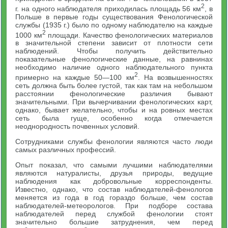
2
г. на одного наблюдателя приходилась площадь 56 км
, в
Польше в первые годы существования Фенологической
службы (1935 г.) было по одному наблюдателю на каждые
2
1000 км
площади. Качество фенологических материалов
в значительной степени зависит от плотности сети
наблюдений. Чтобы получить действительно
показательные фенологические данные, на равнинах
необходимо наличие одного наблюдательного пункта
2
примерно на каждые 50—100 км
. На возвышенностях
сеть должна быть более густой, так как там на небольшом
расстоянии фенологические различия бывают
значительными. При вычерчивании фенологических карт,
однако, бывает желательно, чтобы и на ровных местах
сеть была гуще, особенно когда отмечается
неоднородность почвенных условий.
Сотрудниками службы фенологии являются часто люди
самых различных профессий.
Опыт показал, что самыми лучшими наблюдателями
являются натуралисты, друзья природы, ведущие
наблюдения как добровольные корреспонденты.
Известно, однако, что состав наблюдателей-фенологов
меняется из года в год гораздо больше, чем состав
наблюдателей-метеорологов. При подборе состава
наблюдателей перед службой фенологии стоят
значительно большие затруднения, чем перед