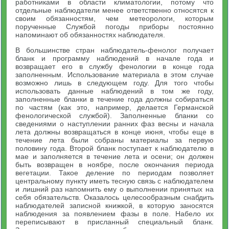
работниками в области климатологии, потому что
отдельные наблюдатели менее ответственно относятся к
своим обязанностям, чем метеорологи, которым
порученные Службой погоды приборы постоянно
напоминают об обязанностях наблюдателя.
В большинстве стран наблюдатель-фенолог получает
бланк и программу наблюдений в начале года и
возвращает его в службу фенологии в конце года
заполненным. Использование материала в этом случае
возможно лишь в следующем году. Для того чтобы
использовать данные наблюдений в том же году,
заполненные бланки в течение года должны собираться
по частям (как это, например, делается Германской
фенологической службой). Заполненные бланки со
сведениями о наступлении ранних фаз весны и начала
лета должны возвращаться в конце июня, чтобы еще в
течение лета были собраны материалы за первую
половину года. Второй бланк поступает к наблюдателю в
мае и заполняется в течение лета и осени; он должен
быть возвращен в ноябре, после окончания периода
вегетации. Такое деление по периодам позволяет
центральному пункту иметь тесную связь с наблюдателем
и лишний раз напомнить ему о выполнении принятых на
себя обязательств. Оказалось целесообразным снабдить
наблюдателей записной книжкой, в которую заносятся
наблюдения за появлением фазы в поле. Набело их
переписывают в присланный специальный бланк.