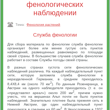
фенологических
наблюдении
Тема:
Фенология растений
Служба фенологии
Для сбора материала по фенологии служба фенологии
организует более или менее густую сеть пунктов
наблюдений, размещенных равномерно по площади
своей страны. В большинстве случаев служба фенологии
работает в составе Службы погоды своей страны.
В разных странах густота сети фенологических
наблюдений различна. На каждый наблюдательный пункт
сети, которую заложила служба фенологии в
неразделенной Германии, в среднем приходилось
2
8,4X8,4 км (около 70 км
). По данным Розенкранца, в
Австрии на одного наблюдателя приходилось (т. е. он
2
«представлял ареал») около 200 км
, причем нужно
учесть, что на вершинах Альп почти не было пунктов
наблюдений. Значительно плотнее была прежняя сеть в
Нижней Австрии, где один наблюдательный пункт
2
приходился в среднем на 60 км
. В Чехословакии в 1937