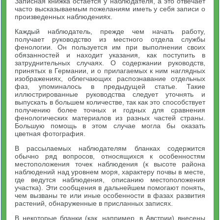
Записная книжка остается у наблюдателя, а это отвечает
часто высказываемым пожеланиям иметь у себя записи о
произведенных наблюдениях.
Каждый наблюдатель, прежде чем начать работу,
получает руководство из местного отдела службы
фенологии. Он пользуется им при выполнении своих
обязанностей и находит указания, как поступить в
затруднительных случаях. О содержании руководств,
принятых в Германии, и о прилагаемых к ним наглядных
изображениях, облегчающих распознавание отдельных
фаз, упоминалось в предыдущей статье. Такие
иллюстрированные руководства следует уточнять и
выпускать в большем количестве, так как это способствует
получению более точных и годных для сравнения
фенологических материалов из разных частей страны.
Большую помощь в этом случае могла бы оказать
цветная фотография.
В рассылаемых наблюдателям бланках содержится
обычно ряд вопросов, относящихся к особенностям
местоположения точек наблюдения (к высоте района
наблюдений над уровнем моря, характеру почвы в месте,
где ведутся наблюдения, описанию местоположения
участка). Эти сообщения в дальнейшем помогают понять,
чем вызваны те или иные особенности в фазах развития
растений, обнаруженные в присланных записях.
В некоторые бланки (как, например, в Австрии) внесены