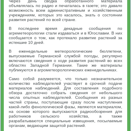
Через день сводка обработанного материала
объявлялась по радио и печаталась в газете; это давало
возможность всем административным и хозяйственным
учреждениям, которых это касалось, знать о состоянии
развития растений по всей стране.
В последнее время декадные сообщения по
агреметеорологии стали издаваться и в Югославии. В них
сообщается о том, как протекало развитие растений за
истекшие 10 дней.
В еженедельные метеорологические бюллетени,
выпускаемые Германской службой погоды, регулярно
включаются сведения о ходе развития растений во всех
областях Западной Германии. Такие же материалы
публикуются в агрометеорологических еженедельниках.
Само собой разумеется, что только незначительное
количество наблюдателей участвует в срочной подаче
материалов наблюдений. Для составления подобного
обзора достаточно собрать сведения от небольшого
числа опытных наблюдателей. Сообщения из разных
частей страны, поступающие сразу после наступления
какой-либо фенологической фазы, являются материалом,
на основе которого выпускаются радиообозрения для
работников сельского хозяйства, а также
разрабатываются специальные извещения, посылаемые
органам, ведающим защитой растений.