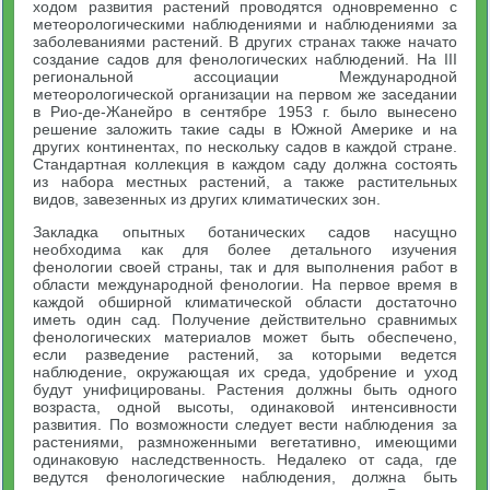
ходом развития растений проводятся одновременно с
метеорологическими наблюдениями и наблюдениями за
заболеваниями растений. В других странах также начато
создание садов для фенологических наблюдений. На III
региональной ассоциации Международной
метеорологической организации на первом же заседании
в Рио-де-Жанейро в сентябре 1953 г. было вынесено
решение заложить такие сады в Южной Америке и на
других континентах, по нескольку садов в каждой стране.
Стандартная коллекция в каждом саду должна состоять
из набора местных растений, а также растительных
видов, завезенных из других климатических зон.
Закладка опытных ботанических садов насущно
необходима как для более детального изучения
фенологии своей страны, так и для выполнения работ в
области международной фенологии. На первое время в
каждой обширной климатической области достаточно
иметь один сад. Получение действительно сравнимых
фенологических материалов может быть обеспечено,
если разведение растений, за которыми ведется
наблюдение, окружающая их среда, удобрение и уход
будут унифицированы. Растения должны быть одного
возраста, одной высоты, одинаковой интенсивности
развития. По возможности следует вести наблюдения за
растениями, размноженными вегетативно, имеющими
одинаковую наследственность. Недалеко от сада, где
ведутся фенологические наблюдения, должна быть