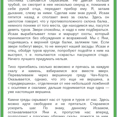
охотника становится серьезным. Не двигая больше
трубой, он смотрит в нее несколько секунд и, поманив к
себе рукой отца, передает прибор ему. Я, затаив
дыхание, слежу за ними. Сделав нам знак рукой, Исаак
пятится назад и сползает вниз за скалы. Здесь он
шепотом говорит, что у противоположного склона балка.,
немного пониже от того места, где находимся мы, пасутся
девять туров. Звери спокойны, и надо к ним подбираться.
Исаак вырабатывает план и маршрут охоты, который
принимается без обсуждения и возражений. Мы с Яни,
поднявшись к верхней гряде балки, заляжем там. Если
звери побегут вверх, то не минуют нашей засады. Исаак и
отец, обойдя туров кругом, попробуют подойти к ним на
выстрел, т. е. попытаются «скрасть» пасущееся стадо.
Ничего лучшего придумать нельзя.
Тихо пригибаясь сколько возможно и прячась за каждую
скалу и камень, взбираемся все вместе вверх.
Переваливаем через вершинную гряду Чач-Корта.
Оказывается, однако, что это еще не вершина, а
«предвершина», отделенная от нее небольшой ложбиной
с осыпями и скалами; дальше поднимается еще одна —
уже настоящая вершина.
Камни гряды скрывают нас от туров и туров от нас. Здесь
можно идти свободнее и не прятаться. Стараемся
ускорить шаг. По знаку, данному Исааком,
останавливается Яни и, пропустив нас вперед,
подползает к плоскому обломку скалы, ложится за ним,