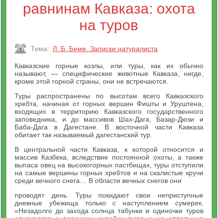
равнинам Кавказа: охота
на туров
Тема:
Л. Б. Беме. Записки натуралиста
Кавказские горные козлы, или туры, как их обычно
называют, — специфические животные Кавказа, нигде,
кроме этой горной страны, они не встречаются.
Туры распространены по высотам всего Кавказского
хребта, начиная от горных вершин Фишты и Уруштена,
входящих в территорию Кавказского государственного
заповедника, и до массивов Шах-Дага, Базар-Дюзи и
Баба-Дага в Дагестане. В восточной части Кавказа
обитает так называемый дагестанский тур.
В центральной части Кавказа, к которой относится и
массив Казбека, вследствие постоянной охоты, а также
выпаса овец на высокогорных пастбищах, туры отступили
на самые вершины горных хребтов и на скалистые кручи
среди вечного снега… В области вечных снегов они
проводят день. Туры покидают свои неприступные
дневные убежища только с наступлением сумерек.
«Незадолго до захода солнца табунки и одиночки туров