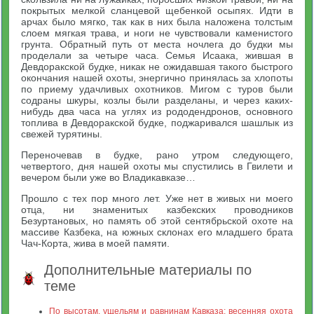
покрытых мелкой сланцевой щебенкой осыпях. Идти в
арчах было мягко, так как в них была наложена толстым
слоем мягкая трава, и ноги не чувствовали каменистого
грунта. Обратный путь от места ночлега до будки мы
проделали за четыре часа. Семья Исаака, жившая в
Девдоракской будке, никак не ожидавшая такого быстрого
окончания нашей охоты, энергично принялась за хлопоты
по приему удачливых охотников. Мигом с туров были
содраны шкуры, козлы были разделаны, и через каких-
нибудь два часа на углях из рододендронов, основного
топлива в Девдоракской будке, поджаривался шашлык из
свежей турятины.
Переночевав в будке, рано утром следующего,
четвертого, дня нашей охоты мы спустились в Гвилети и
вечером были уже во Владикавказе…
Прошло с тех пор много лет. Уже нет в живых ни моего
отца, ни знаменитых казбекских проводников
Безуртановых, но память об этой сентябрьской охоте на
массиве Казбека, на южных склонах его младшего брата
Чач-Корта, жива в моей памяти.
Дополнительные материалы по
теме
По высотам, ущельям и равнинам Кавказа: весенняя охота