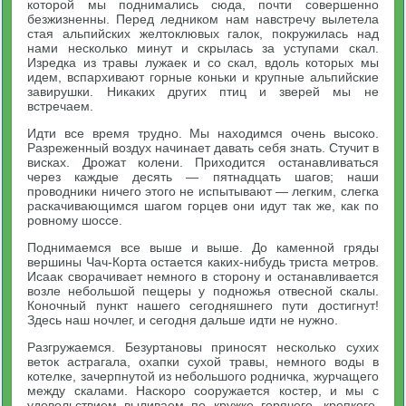
которой мы поднимались сюда, почти совершенно
безжизненны. Перед ледником нам навстречу вылетела
стая альпийских желтоклювых галок, покружилась над
нами несколько минут и скрылась за уступами скал.
Изредка из травы лужаек и со скал, вдоль которых мы
идем, вспархивают горные коньки и крупные альпийские
завирушки. Никаких других птиц и зверей мы не
встречаем.
Идти все время трудно. Мы находимся очень высоко.
Разреженный воздух начинает давать себя знать. Стучит в
висках. Дрожат колени. Приходится останавливаться
через каждые десять — пятнадцать шагов; наши
проводники ничего этого не испытывают — легким, слегка
раскачивающимся шагом горцев они идут так же, как по
ровному шоссе.
Поднимаемся все выше и выше. До каменной гряды
вершины Чач-Корта остается каких-нибудь триста метров.
Исаак сворачивает немного в сторону и останавливается
возле небольшой пещеры у подножья отвесной скалы.
Коночный пункт нашего сегодняшнего пути достигнут!
Здесь наш ночлег, и сегодня дальше идти не нужно.
Разгружаемся. Безуртановы приносят несколько сухих
веток астрагала, охапки сухой травы, немного воды в
котелке, зачерпнутой из небольшого родничка, журчащего
между скалами. Наскоро сооружается костер, и мы с
удовольствием выливаем по кружке горячего, крепкого,