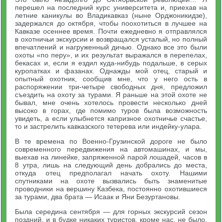
перешел на последний курс университета и, приехав на
летние каникулы во Владикавказ (ныне Орджоникидзе),
задержался до октября, чтобы поохотиться в лучшее на
Кавказе осеннее время. Почти ежедневно я отправлялся
в охотничьи экскурсии и возвращался усталый, но полный
впечатлений и нагруженный дичью. Однако все это были
охоты «по перу», и их результат выражался в перепелах,
бекасах и, если я ездил куда-нибудь подальше, в серых
куропатках и фазанах. Однажды мой отец, старый и
опытный охотник, сообщив мне, что у него ость в
распоряжении три-четыре свободных дня, предложил
съездить на охоту за турами. Я раньше на этой охоте не
бывал, мне очень хотелось провести несколько дней
высоко в горах, где помимо туров была возможность
увидеть, а если улыбнется капризное охотничье счастье,
то и застрелить кавказского тетерева или индейку-улара.
В те времена по Военно-Грузинской дороге не было
современного передвижения на автомашинах, и мы,
выехав на линейке, запряженной парой лошадей, часов в
8 утра, лишь на следующий день добрались до места,
откуда отец предполагал начать охоту. Нашими
спутниками на охоте вызвались быть знаменитые
проводники на вершину Казбека, постоянно охотившиеся
за турами, два брата — Исаак и Яни Безуртановы.
Была середина сентября — для горных экскурсий сезон
поздний, и в будке никаких туристов, кроме нас, не было.