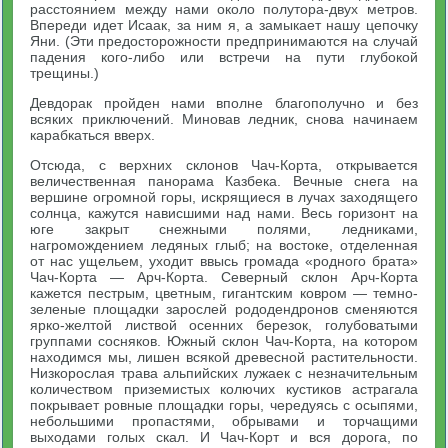
расстоянием между нами около полутора-двух метров.
Впереди идет Исаак, за ним я, а замыкает нашу цепочку
Яни. (Эти предосторожности предпринимаются на случай
падения кого-либо или встречи на пути глубокой
трещины.)
Девдорак пройден нами вполне благополучно и без
всяких приключений. Миновав ледник, снова начинаем
карабкаться вверх.
Отсюда, с верхних склонов Чач-Корта, открывается
величественная панорама Казбека. Вечные снега на
вершине огромной горы, искрящиеся в лучах заходящего
солнца, кажутся нависшими над нами. Весь горизонт на
юге закрыт снежными полями, ледниками,
нагромождением ледяных глыб; на востоке, отделенная
от нас ущельем, уходит ввысь громада «родного брата»
Чач-Корта — Арч-Корта. Северный склон Арч-Корта
кажется пестрым, цветным, гигантским ковром — темно-
зеленые площадки зарослей рододендронов сменяются
ярко-желтой листвой осенних березок, голубоватыми
группами сосняков. Южный склон Чач-Корта, на котором
находимся мы, лишен всякой древесной растительности.
Низкорослая трава альпийских лужаек с незначительным
количеством приземистых колючих кустиков астрагала
покрывает ровные площадки горы, чередуясь с осыпями,
небольшими пропастями, обрывами и торчащими
выходами голых скал. И Чач-Корт и вся дорога, по