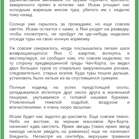
заваренного прямо в котелке чая. Исаак угощает нас
холодным жареным мясом тура, убитого им с неделю
тому назад.
Солнце уже скрылось за громадами, но еще совсем
светло. Исаак остается с нами, а Яни уходит на разведку,
чтобы посмотреть, не пройдут ли где-нибудь недалеко
отсюда туры на свою ночную кормежку.
Уж совсем смеркалось, когда послышались легкие шаги
возвращающегося Яни. С азартом, волнуясь и
жестикулируя, он сообщил нам, что совсем недалеко, по
ту сторону предвершинной гряды Чач-Корта, он видел
двух больших туров со спирально закрученными рогами,
следовательно, старых козлов. Куда туры пошли дальше,
установить было нельзя из-за спустившихся сумерек.
Полные надежд на успех предстоящей охоты,
укладываемся вплотную друг около друга в маленькой
пещерке, укутываемся с головой нашими бурками.
Утомленный тяжелой ходьбой, воздухом и
впечатлениями, я очень скоро засыпаю.
Исаак будит нас задолго до рассвета. Еще совсем темно.
Небо на востоке, за черным массивом Арч-Корта.
начинает едва светлеть. Яркие звезды (таких ярких звезд
никогда нельзя увидать на равнинах) еще не начинают
бледнеть. Несмотря на сентябрь, верхушки травинок