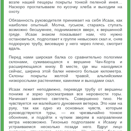
возле нашей пещеры покрыты тонкой пеленой инея…
Наскоро проглатываем по кусочку хлеба и выходим на
охоту.
Обязанность руководителя принимает на себя Исаак, как
наиболее опытный. Молча, гуськом, стараясь ступать
возможно бесшумнее, поднимаемся вверх, к вершинной
гряде. Исаак знаком показывает нам, что нужно
остановиться, подползает к группе невысоких скал и, сняв
подзорную трубу, висевшую у него через плечо, смотрит
вдаль.
Перед нами широкая балка со сравнительно пологими
склонами, суживающаяся к вершине Чач-Корта и
расширяющаяся книзу. В месте, где мы находимся
сейчас, ширина этой балки немного больше километра.
Склоны покрыты желтой травой, альпийскими
низкорослыми растениями, камнями и выходами скал.
Исаак лежит неподвижно, переводя трубу от вершины
пониже и зорко просматривая все неровности горы.
Начинает заметно светлеть. Совершенно тихо. Не
чувствуется ни малейшего дуновения ветерка. Это нам на
руку, так как одно из основных чувств, которым
руководствуются туры, — их чрезвычайно тонкое
обоняние, и подойти к чутким зверям в направлении
ветра невозможно. Тихонько подползаем к Исааку и
устраиваемся несколько позади него. Вдруг лицо