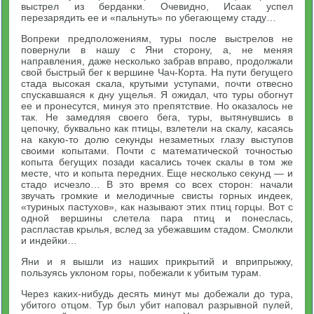
выстрел из берданки. Очевидно, Исаак успел
перезарядить ее и «пальнуть» по убегающему стаду…
Вопреки предположениям, туры после выстрелов не
повернули в нашу с Яни сторону, а, не меняя
направления, даже несколько забрав вправо, продолжали
свой быстрый бег к вершине Чач-Корта. На пути бегущего
стада высокая скала, крутыми уступами, почти отвесно
спускавшаяся к дну ущелья. Я ожидал, что туры обогнут
ее и пронесутся, минуя это препятствие. Но оказалось не
так. Не замедляя своего бега, туры, вытянувшись в
цепочку, буквально как птицы, взлетели на скалу, касаясь
на какую-то долю секунды незаметных глазу выступов
своими копытами. Почти с математической точностью
копыта бегущих позади касались точек скалы в том же
месте, что и копыта передних. Еще несколько секунд — и
стадо исчезло… В это время со всех сторон: начали
звучать громкие и мелодичные свисты горных индеек,
«туриных пастухов», как называют этих птиц горцы. Вот с
одной вершины слетела пара птиц и понеслась,
распластав крылья, вслед за убежавшим стадом. Смолкли
и индейки…
Яни и я вышли из наших прикрытий и вприпрыжку,
пользуясь уклоном горы, побежали к убитым турам.
Через каких-нибудь десять минут мы добежали до тура,
убитого отцом. Тур был убит наповал разрывной пулей,