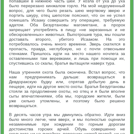
попавшей в нижнюю часть шеи. У козла от уха до уха
было перерезано кинжалом горло. На мой недоуменный
вопрос, для чего было резать шею мертвому зверю и
портить шкуру, отец шепотом пояснил, что он не успел
помешать Исааку совершить эту операцию, требуемую
адатом. Оба Безуртановы магометане, а пророк
запрещает употреблять в пищу «не зарезанных и не
обескровленных» животных. Выпотрошив тура, мы пошли
доставать второго, убитого Исааком. На это
потребовалось очень много времени. Зверь скатился в
пропасть, правда, неглубокую, но с почти отвесными
стенками. Пришлось идти на место нашего ночлега за
оставленными там веревками, и лишь при помощи их,
спустившись со скалы, братья вытащили наверх тура.
Наша утренняя охота была окончена. Встал вопрос, что
нам предпринимать дальше: возвращаться в
Девдоракскую будку или, спрятав добытую дичь в
пещере, идти на другое место охоты. Братья Безуртановы
стояли за продолжение охоты, но отец и я были вполне
сыты впечатлениями, оба мы, городские жители, были
уже сильно утомлены, и поэтому было решено
возвращаться.
В десять часов утра мы двинулись обратно. Идти вниз
было много легче, чем вверх, и мы полностью оценили
незаменимые при хождении по горным дорогам
достоинства горских арчей. Обувь совершенно не
скользила ни на лужайках, поросших низкой травой, ни на