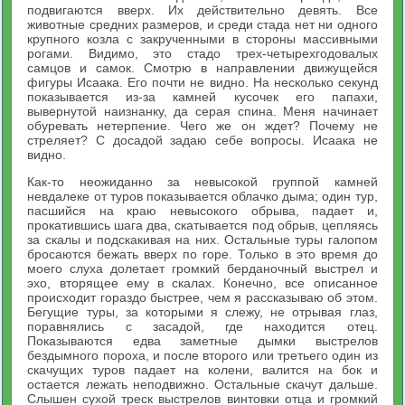
подвигаются вверх. Их действительно девять. Все
животные средних размеров, и среди стада нет ни одного
крупного козла с закрученными в стороны массивными
рогами. Видимо, это стадо трех-четырехгодовалых
самцов и самок. Смотрю в направлении движущейся
фигуры Исаака. Его почти не видно. На несколько секунд
показывается из-за камней кусочек его папахи,
вывернутой наизнанку, да серая спина. Меня начинает
обуревать нетерпение. Чего же он ждет? Почему не
стреляет? С досадой задаю себе вопросы. Исаака не
видно.
Как-то неожиданно за невысокой группой камней
невдалеке от туров показывается облачко дыма; один тур,
пасшийся на краю невысокого обрыва, падает и,
прокатившись шага два, скатывается под обрыв, цепляясь
за скалы и подскакивая на них. Остальные туры галопом
бросаются бежать вверх по горе. Только в это время до
моего слуха долетает громкий берданочный выстрел и
эхо, вторящее ему в скалах. Конечно, все описанное
происходит гораздо быстрее, чем я рассказываю об этом.
Бегущие туры, за которыми я слежу, не отрывая глаз,
поравнялись с засадой, где находится отец.
Показываются едва заметные дымки выстрелов
бездымного пороха, и после второго или третьего один из
скачущих туров падает на колени, валится на бок и
остается лежать неподвижно. Остальные скачут дальше.
Слышен сухой треск выстрелов винтовки отца и громкий