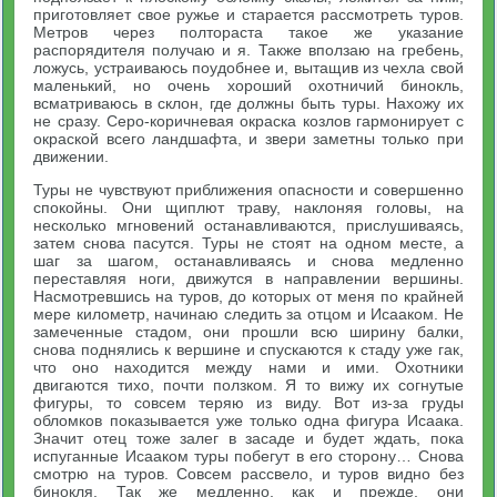
приготовляет свое ружье и старается рассмотреть туров.
Метров через полтораста такое же указание
распорядителя получаю и я. Также вползаю на гребень,
ложусь, устраиваюсь поудобнее и, вытащив из чехла свой
маленький, но очень хороший охотничий бинокль,
всматриваюсь в склон, где должны быть туры. Нахожу их
не сразу. Серо-коричневая окраска козлов гармонирует с
окраской всего ландшафта, и звери заметны только при
движении.
Туры не чувствуют приближения опасности и совершенно
спокойны. Они щиплют траву, наклоняя головы, на
несколько мгновений останавливаются, прислушиваясь,
затем снова пасутся. Туры не стоят на одном месте, а
шаг за шагом, останавливаясь и снова медленно
переставляя ноги, движутся в направлении вершины.
Насмотревшись на туров, до которых от меня по крайней
мере километр, начинаю следить за отцом и Исааком. Не
замеченные стадом, они прошли всю ширину балки,
снова поднялись к вершине и спускаются к стаду уже гак,
что оно находится между нами и ими. Охотники
двигаются тихо, почти ползком. Я то вижу их согнутые
фигуры, то совсем теряю из виду. Вот из-за груды
обломков показывается уже только одна фигура Исаака.
Значит отец тоже залег в засаде и будет ждать, пока
испуганные Исааком туры побегут в его сторону… Снова
смотрю на туров. Совсем рассвело, и туров видно без
бинокля. Так же медленно, как и прежде, они