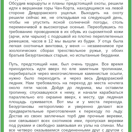
Обсудив маршруты и планы предстоящей охоты, решили
идти к вершинам горы Чач-Корта, находящимся на левой
стороне Девдоракского ущелья. Выходить на охоту
решили сейчас же, не откладывая на следующий день,
чтобы не упустить ясной солнечной погоды, столь
переменчивой в высокогорье осенью. Переобувшись по
требованию проводников в их обувь из сыромятной кожи
(арчи, или чарыхи) с подошвой из плотно переплетенных
ремешков, часов в 12 мы вышли из будки. У отца была
легкая охотничья винтовка, у меня — незаменимое при
зоологических сборах трехствольное ружье, у обоих
братьев Безуртановых старые, но испытанные берданки.
Путь, предстоящий нам, был очень труден. Все время
приходилось идти вверх по еле заметным тропинкам,
перебираться через многочисленные каменистые осыпи,
нужно было переходить и через весь Девдоракский
ледник. Нам требовалось на переход до места ночлега
около пяти часов. Дойдя до ледника, мы оставили
тропинку, спускавшуюся к нему, и начали карабкаться
параллельно его окраине вверх, к месту, где ледяная
площадь суживается. Вот мы и у места перехода.
Безуртановы неторопливо и уверенно делают все
предварительные приготовления к переходу по льду.
Достав из своих заплечных торб две прочные веревки,
они связывают всех охотников ими, пропуская веревки
под руками и свободно завязывая их узлы на спинах. Мы
все четверо оказываемся соединенными друг с другом с