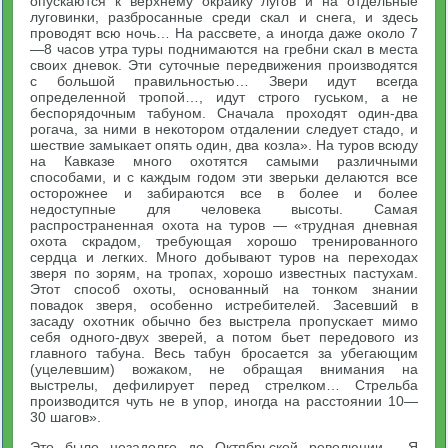
опускаются к верхнему окрайку лугов и на отдельные
луговинки, разбросанные среди скал и снега, и здесь
проводят всю ночь… На рассвете, а иногда даже около 7
—8 часов утра туры поднимаются на гребни скал в места
своих дневок. Эти суточные передвижения производятся
с большой правильностью… Звери идут всегда
определенной тропой…, идут строго гуськом, а не
беспорядочным табуном. Сначала проходят один-два
рогача, за ними в некотором отдалении следует стадо, и
шествие замыкает опять один, два козла». На туров всюду
на Кавказе много охотятся самыми различными
способами, и с каждым годом эти зверьки делаются все
осторожнее и забираются все в более и более
недоступные для человека высоты. Самая
распространенная охота на туров — «трудная дневная
охота скрадом, требующая хорошо тренированного
сердца и легких. Много добывают туров на переходах
зверя по зорям, на тропах, хорошо известных пастухам.
Этот способ охоты, основанный на тонком знании
повадок зверя, особенно истребителей. Засевший в
засаду охотник обычно без выстрела пропускает мимо
себя одного-двух зверей, а потом бьет передового из
главного табуна. Весь табун бросается за убегающим
(уцелевшим) вожаком, не обращая внимания на
выстрелы, дефилирует перед стрелком… Стрельба
производится чуть не в упор, иногда на расстоянии 10—
30 шагов».
Это было незадолго до Октябрьской революции… Я