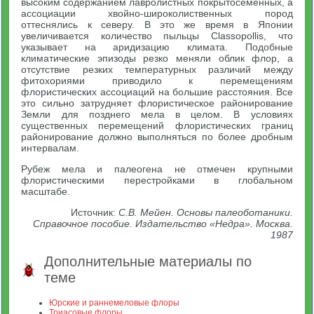
высоким содержанием лавролистных покрытосеменных, а
ассоциации хвойно-широколиственных пород
оттеснялись к северу. В это же время в Японии
увеличивается количество пыльцы Classopollis, что
указывает на аридизацию климата. Подобные
климатические эпизоды резко меняли облик флор, а
отсутствие резких температурных различий между
фитохориями приводило к перемещениям
флористических ассоциаций на большие расстояния. Все
это сильно затрудняет флористическое районирование
Земли для позднего мела в целом. В условиях
существенных перемещений флористических границ
районирование должно выполняться по более дробным
интервалам.
Рубеж мела и палеогена не отмечен крупными
флористическими перестройками в глобальном
масштабе.
Источник:
С.В. Мейен. Основы палеоботаники.
Справочное пособие. Издательство «Недра». Москва.
1987
Дополнительные материалы по
теме
Юрские и раннемеловые флоры
Триасовые флоры