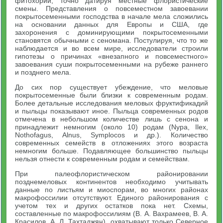
фитохорий, точно датируя местные флористические
смены. Представления о повсеместном завоевании
покрытосеменными господства в начале мела сложились
на основании данных для Европы и США, где
захоронения с доминирующими покрытосеменными
становятся обычными с сеномана. Постулируя, что то же
наблюдается и во всем мире, исследователи строили
гипотезы о причинах «внезапного и повсеместного»
завоевания суши покрытосеменными на рубеже раннего
и позднего мела.
До сих пор существует убеждение, что меловые
покрытосеменные были близки к современным родам.
Более детальные исследования меловых фруктификадий
и пыльцы показывают иное. Пыльца современных родов
отмечена в небольшом количестве лишь с сенона и
принадлежит немногим (около 10) родам (Nypa, Ilex,
Nothofagus, Alnus, Symplocos и др.). Количество
современных семейств в отложениях этого возраста
немногим больше. Подавляющее большинство пыльцы
нельзя отнести к современным родам и семействам.
При палеофлористическом районировании
позднемеловых континентов необходимо учитывать
данные по листьям и миоспорам, во многих районах
макрофоссилии отсутствуют. Единого районирования с
учетом тех и других остатков пока нет. Схемы,
составленные по макрофоссилиям (В. А. Вахрамеев, B. А.
Красилов, А. Л. Тахтаджян), охватывают только Северное