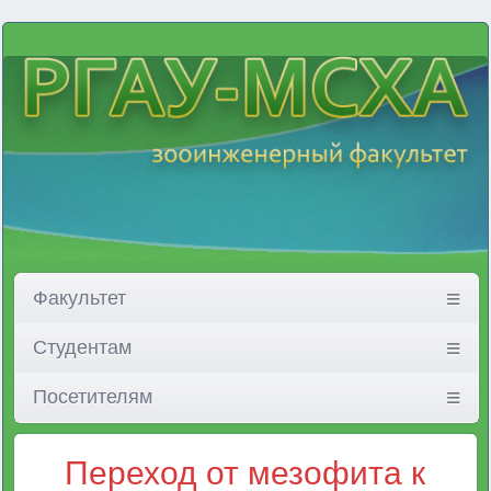
Факультет
Студентам
Посетителям
Переход от мезофита к