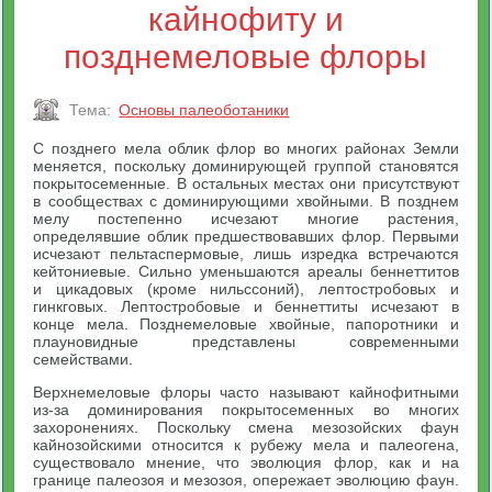
кайнофиту и
позднемеловые флоры
Тема:
Основы палеоботаники
С позднего мела облик флор во многих районах Земли
меняется, поскольку доминирующей группой становятся
покрытосеменные. В остальных местах они присутствуют
в сообществах с доминирующими хвойными. В позднем
мелу постепенно исчезают многие растения,
определявшие облик предшествовавших флор. Первыми
исчезают пельтаспермовые, лишь изредка встречаются
кейтониевые. Сильно уменьшаются ареалы беннеттитов
и цикадовых (кроме нильссоний), лептостробовых и
гинкговых. Лептостробовые и беннеттиты исчезают в
конце мела. Позднемеловые хвойные, папоротники и
плауновидные представлены современными
семействами.
Верхнемеловые флоры часто называют кайнофитными
из-за доминирования покрытосеменных во многих
захоронениях. Поскольку смена мезозойских фаун
кайнозойскими относится к рубежу мела и палеогена,
существовало мнение, что эволюция флор, как и на
границе палеозоя и мезозоя, опережает эволюцию фаун.