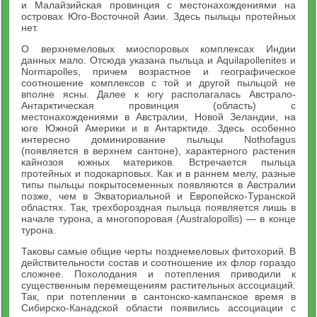
и Малайзийская провинция с местонахождениями на
островах Юго-Восточной Азии. Здесь пыльцы протейных
нет.
О верхнемеловых миоспоровых комплексах Индии
данных мало. Отсюда указана пыльца и Aquilapollenites и
Normapolles, причем возрастное и географическое
соотношение комплексов с той и другой пыльцой не
вполне ясны. Далее к югу располагалась Австрало-
Антарктическая провинция (область) с
местонахождениями в Австралии, Новой Зеландии, на
юге Южной Америки и в Антарктиде. Здесь особенно
интересно доминирование пыльцы Nothofagus
(появляется в верхнем сантоне), характерного растения
кайнозоя южных материков. Встречается пыльца
протейных и подокарповых. Как и в раннем мелу, разные
типы пыльцы покрытосеменных появляются в Австралии
позже, чем в Экваториальной и Европейско-Туранской
областях. Так, трехбороздная пыльца появляется лишь в
начале турона, а многопоровая (Australopollis) — в конце
турона.
Таковы самые общие черты позднемеловых фитохорий. В
действительности состав и соотношение их флор гораздо
сложнее. Похолодания и потепления приводили к
существенным перемещениям растительных ассоциаций.
Так, при потеплении в сантонско-кампанское время в
Сибирско-Канадской области появились ассоциации с