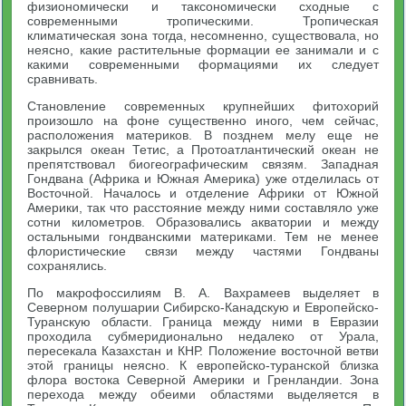
физиономически и таксономически сходные с
современными тропическими. Тропическая
климатическая зона тогда, несомненно, существовала, но
неясно, какие растительные формации ее занимали и с
какими современными формациями их следует
сравнивать.
Становление современных крупнейших фитохорий
произошло на фоне существенно иного, чем сейчас,
расположения материков. В позднем мелу еще не
закрылся океан Тетис, а Протоатлантический океан не
препятствовал биогеографическим связям. Западная
Гондвана (Африка и Южная Америка) уже отделилась от
Восточной. Началось и отделение Африки от Южной
Америки, так что расстояние между ними составляло уже
сотни километров. Образовались акватории и между
остальными гондванскими материками. Тем не менее
флористические связи между частями Гондваны
сохранялись.
По макрофоссилиям В. А. Вахрамеев выделяет в
Северном полушарии Сибирско-Канадскую и Европейско-
Туранскую области. Граница между ними в Евразии
проходила субмеридионально недалеко от Урала,
пересекала Казахстан и КНР. Положение восточной ветви
этой границы неясно. К европейско-туранской близка
флора востока Северной Америки и Гренландии. Зона
перехода между обеими областями выделяется в