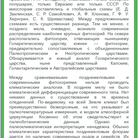
полушарие, только Евразию или только СССР. По
миоспорам составлялись и глобальные схемы (Е. Д.
Заклинская, C. Р. Самойлович, А. Ф. Хлонова, Г. Ф. У.
Хернгрин, С. К. Шривастава). Между предложенными
схемами есть существенная разница. Тем не менее, с
позднего мела, очевидно, возникло современное
распределение наиболее крупных фитохорий. На севере
располагались фитохории, отвечающие нынешнему
Голарктическому царству, южнее — фитохории,
предварительно сопоставляемые с объединенными
Палеотропическим и Неотропическим царствами.
Обнаруживается и южный аналог Голарктического
царства, ныне представленный Капским,
Голантарктическим и Австралийским царствами.
Между сравниваемыми позднемеловыми и
современными фитохориями нельзя проводить
климатические аналогии. В позднем мелу не было
климатической дифференциации современного типа. Нет
никаких данных о существовании в те времена
оледенений. По-видимому, на всей Земле климат был
преимущественно безморозным, на что указывают и
палеотемпературные измерения, и модели атмосферной
циркуляции. Косвенно об этом свидетельствуют и
палеоботанические данные. Однако их
палеоклиматическая интерпретация ненадежна. Обычно
климатическая характеристика позднемеловым флорам
дается по наличию современных родов и семейств. Их