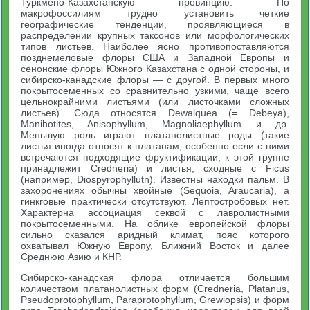
Туркмено-Казахстанскую провинцию. По
макрофоссилиям трудно установить четкие
географические тенденции, проявляющиеся в
распределении крупных таксонов или морфологических
типов листьев. Наиболее ясно противопоставляются
позднемеловые флоры США и Западной Европы и
сенонские флоры Южного Казахстана с одной стороны, и
сибирско-канадские флоры — с другой. В первых много
покрытосеменных со сравнительно узкими, чаще всего
цельнокрайними листьями (или листочками сложных
листьев). Сюда относятся Dewalquea (= Debeya),
Manihotites, Anisophyllum, Magnoliaephyllum и др.
Меньшую роль играют платанолистные роды (такие
листья иногда относят к платанам, особенно если с ними
встречаются подходящие фруктификации; к этой группе
принадлежит Credneria) и листья, сходные с Ficus
(например, Diospyrophyllutn). Известны находки пальм. В
захоронениях обычны хвойные (Sequoia, Araucaria), а
гинкговые практически отсутствуют. Лептостробовых нет.
Характерна ассоциация секвой с лавролистными
покрытосеменными. На облике европейской флоры
сильно сказался аридный климат, пояс которого
охватывал Южную Европу, Ближний Восток и далее
Среднюю Азию и КНР.
Сибирско-канадская флора отличается большим
количеством платанолистных форм (Credneria, Platanus,
Pseudoprotophyllum, Paraprotophyllum, Grewiopsis) и форм