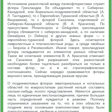
Источником разногласий между палеофлористами служит
флора Гренландии. Ее объединяют то с Сибирско-
Канадской, или Бореально-позднемеловой областью (А.
Л. Тахтаджян), то с Европейско-Туранской областью (В. А.
Вахрамеев), то с флорой Сахалина, отделяемой от
Сибирско-Канадской области (В. А. Красилов). По
присутствию Phoenicopsis и Ginkgoites гренландская
флора сближается с сибирско-канадской, а по наличию
Dewalquea (= Debeya) и других южных форм — с
европейско-туранской флорой. Здесь сочетаются
лавролистные и платанолистные роды, а среди хвойных
— Sequoia и Parataxodium. Иначе говоря, гренландская
флора складывается из элементов разных областей.
Такое же сочетание элементов В. А. Красилов отмечает
на Сахалине. Для разрешения этих разногласий
необходимо более тщательно разобраться не только в
составе флор, но и в их стратиграфических
соотношениях. Сейчас нередко сравниваются флоры
верхнего мела, принадлежащие разным ярусам.
О позднемеловых флорах экваториальных и нотальных
областей по макроостаткам растений нельзя составить
сколько-нибудь ясного представления. Имеются данные
лишь по единичным местонахождениям, причем большая
часть определений нуждается в ревизии. Поэтому
ограничимся указанием на то, что в этих областях в
позднем мелу основными компонентами флоры были
покрытосеменные, хвойные и папоротники.