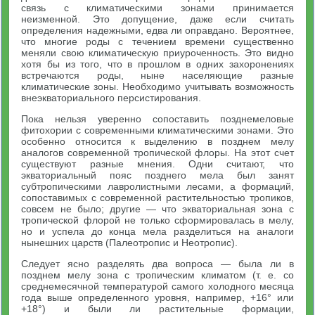
связь с климатическими зонами принимается
неизменной. Это допущение, даже если считать
определения надежными, едва ли оправдано. Вероятнее,
что многие роды с течением времени существенно
меняли свою климатическую приуроченность. Это видно
хотя бы из того, что в прошлом в одних захоронениях
встречаются роды, ныне населяющие разные
климатические зоны. Необходимо учитывать возможность
внеэкваториального персистирования.
Пока нельзя уверенно сопоставить позднемеловые
фитохории с современными климатическими зонами. Это
особенно относится к выделению в позднем мелу
аналогов современной тропической флоры. На этот счет
существуют разные мнения. Одни считают, что
экваториальный пояс позднего мела был занят
субтропическими лавролистными лесами, а формаций,
сопоставимых с современной растительностью тропиков,
совсем не было; другие — что экваториальная зона с
тропической флорой не только сформировалась в мелу,
но и успела до конца мела разделиться на аналоги
нынешних царств (Палеотропис и Неотропис).
Следует ясно разделять два вопроса — была ли в
позднем мелу зона с тропическим климатом (т. е. со
среднемесячной температурой самого холодного месяца
года выше определенного уровня, например, +16° или
+18°) и были ли растительные формации,