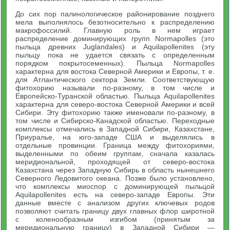
До сих пор палинологическое районирование позднего
мела выполнялось безотносительно к распределению
макрофоссилий. Главную роль в нем играет
распределение доминирующих групп Normapolles (это
пыльца древних Juglandales) и Aquilapollenites (эту
пыльцу пока не удается связать с определенным
порядком покрытосеменных). Пыльца Normapolles
характерна для востока Северной Америки и Европы, т. е.
для Атлантического сектора Земли. Соответствующую
фитохорию называли по-разному, в том числе и
Европейско-Туранской областью. Пыльца Aquilapollenites
характерна для северо-востока Северной Америки и всей
Сибири. Эту фитохорию также именовали по-разному, в
том числе и Сибирско-Канадской областью. Переходные
комплексы отмечались в Западной Сибири, Казахстане,
Приуралье, на юго-западе США и выделялись в
отдельные провинции. Граница между фитохориями,
выделенными по обеим группам, сначала казалась
меридиональной, проходящей от северо-востока
Казахстана через Западную Сибирь в область нынешнего
Северного Ледовитого океана. Позже было установлено,
что комплексы миоспор с доминирующей пыльцой
Aquilapollenites есть на северо-западе Европы. Эти
данные вместе с анализом других ключевых родов
позволяют считать границу двух главных флор широтной
с коленообразным изгибом (принятым за
меридиональную границу) в Западной Сибири —