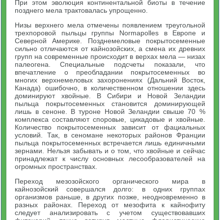
При этом эволюция континентальной биоты в течение
позднего мела трактовалась упрощенно.
Низы верхнего мела отмечены появлением треугольной
трехпоровой пыльцы группы Normapolles в Европе и
Северной Америке. Позднемеловые покрытосеменные
сильно отличаются от кайнозойских, а смена их древних
групп на современные происходит в верхах мела — низах
палеогена. Специальные подсчеты показали, что
впечатление о преобладании покрытосеменных во
многих верхнемеловых захоронениях (Дальний Восток,
Канада) ошибочно, в количественном отношении здесь
доминируют хвойные. В Сибири и Новой Зеландии
пыльца покрытосеменных становится доминирующей
лишь в сеноне. В туроне Новой Зеландии свыше 70 %
комплекса составляют споровые, цикадовые и хвойные.
Количество покрытосеменных зависит от фациальных
условий. Так, в сеномане некоторых районов Франции
пыльца покрытосеменных встречается лишь единичными
зернами. Нельзя забывать и о том, что хвойные и сейчас
принадлежат к числу основных лесообразователей на
огромных пространствах.
Переход мезозойского органического мира в
кайнозойский совершался долго: в одних группах
организмов раньше, в других позже, неодновременно в
разных районах. Переход от мезофита к кайнофиту
следует анализировать с учетом существовавших