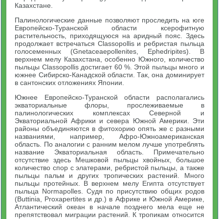
Казахстане.
Палинологические данные позволяют проследить на юге
Европейско-Туранской области ксерофитную
растительность, приходящуюся на аридный пояс. Здесь
продолжает встречаться Classopollis и ребристая пыльца
голосеменных (Gnetaceaepollenites, Ephedripites). В
верхнем мелу Казахстана, особенно Южного, количество
пыльцы Classopollis достигает 60 %. Этой пыльцы много и
южнее Сибирско-Канадской области. Так, она доминирует
в сантонских отложениях Японии.
Южнее Европейско-Туранской области располагались
экваториальные флоры, прослеживаемые в
палинологических комплексах Северной и
Экваториальной Африки и севера Южной Америки. Эти
районы объединяются в фитохорию опять же с разными
названиями, например, Афро-Южноамериканская
область. По аналогии с ранним мелом лучше употреблять
название Экваториальная область. Примечательно
отсутствие здесь Мешковой пыльцы хвойных, большое
количество спор с элатерами, ребристой пыльцы, а также
пыльцы пальм и других тропических растений. Много
пыльцы протейных. В верхнем мелу Египта отсутствует
пыльца Normapolles. Судя по присутствию общих родов
(Buttinia, Proxapertites и др.) в Африке и Южной Америке,
Атлантический океан в начале позднего мела еще не
препятствовал миграции растений. К тропикам относится