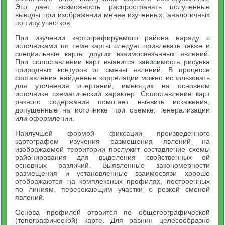
Это дает возможность распространять полученные
выводы при изображении менее изученных, аналогичных
по типу участков.
При изучении картографируемого района наряду с
источниками по теме карты следует привлекать также и
специальные карты других взаимосвязанных явлений.
При сопоставлении карт выявится зависимость рисунка
природных контуров от смены явлений. В процессе
составления найденные корреляции можно использовать
для уточнения очертаний, имеющих на основном
источнике схематический характер. Сопоставление карт
разного содержания помогает выявить искажения,
допущенные на источнике при съемке, генерализации
или оформлении.
Наилучшей формой фиксации произведенного
картографом изучения размещения явлений на
изображаемой территории послужит составление схемы
районирования для выделения свойственных ей
основных различий. Выявленные закономерности
размещения и установленные взаимосвязи хорошо
отображаются на комплексных профилях, построенных
по линиям, пересекающим участки с резкой сменой
явлений.
Основа профилей отроится по общегеографической
(топографической) карте. Для равнин целесообразно