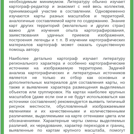
необходимым минимумом. Литературу обычно изучает
картограф-редактор и знакомит с ней весь коллектив,
принимающий участие в составлении. Одновременно
изучаются карты разных масштабов и территорий,
аналогичные составляемой карте по содержанию. Знание
карт других территорий (желательно и других стран)
важно для изучения опыта картографирования,
заимствования удачных приемов изображения,
построения легенды и т. п. В изучении картографических
материалов картограф может оказать существенную
помощь автору.
Наиболее детально картограф изучает литературу
регионального характера и особенно картографические
источники на изображаемую территорию. Задачей
анализа картографических и литературных источников
является не только их отбор как основных и
дополнительных материалов для составления карты, но
также и выявление характера размещения выделяемых
объектов или группировок. На картах наиболее крупных
масштабов (даже если они и не будут использоваться как
источники составления) рекомендуется выявить типичный
рисунок местности, обусловленный изображаемыми
явлениями и их качественными и количественными
различиями, выделяемыми на карте оттенками цвета или
обозначениями. Характерные черты смены выделяемых
различий, их чередование, характер переходов и границ,
выявленные по картам крупного масштаба, помогут