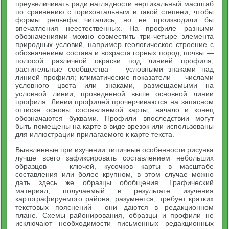
преувеличивать ради наглядности вертикальный масштаб
по сравнению с горизонтальным в такой степени, чтобы
формы рельефа читались, но не производили бы
впечатления неестественных. На профиле разными
обозначениями можно совместить три-четыре элемента
природных условий, например геологическое строение с
обозначением состава и возраста горных пород; почвы —
полосой различной окраски под линией профиля;
растительные сообщества — условными знаками над
линией профиля; климатические показатели — числами
условного цвета или знаками, размещаемыми на
условной линии, проведенной выше основной линии
профиля. Линии профилей прочерчиваются на запасном
оттиске основы составляемой карты, начало и конец
обозначаются буквами. Профили впоследствии могут
быть помещены на карте в виде врезок или использованы
для иллюстрации прилагаемого к карте текста.
Выявленные при изучении типичные особенности рисунка
лучше всего зафиксировать составлением небольших
образцов — ключей, кусочков карты в масштабе
составления или более крупном, в этом случае можно
дать здесь же образцы обобщения. Графический
материал, получаемый в результате изучения
картографируемого района, разумеется, требует кратких
текстовых пояснений— они даются в редакционном
плане. Схемы районирования, образцы и профили не
исключают необходимости письменных редакционных