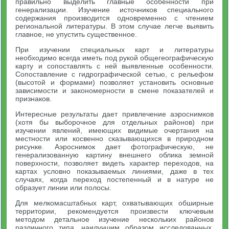
правильно выделить главные особенности при
генерализации. Изучение источников специального
содержания производится одновременно с чтением
региональной литературы. В этом случае легче выявить
главное, не упустить существенное.
При изучении специальных карт и литературы
необходимо всегда иметь под рукой общегеографическую
карту и сопоставлять с ней выявленные особенности.
Сопоставление с гидрографической сетью, с рельефом
(высотой и формами) позволяет установить основные
зависимости и закономерности в смене показателей и
признаков.
Интересные результаты дает привлечение аэроснимков
(хотя бы выборочное для отдельных районов) при
изучении явлений, имеющих видимые очертания на
местности или косвенно сказывающихся в природном
рисунке. Аэроснимок дает фотографическую, не
генерализованную картину внешнего облика земной
поверхности, позволяет видеть характер переходов, на
картах условно показываемых линиями, даже в тех
случаях, когда переход постепенный и в натуре не
образует линии или полосы.
Для мелкомасштабных карт, охватывающих обширные
территории, рекомендуется произвести ключевым
методом детальное изучение нескольких районов
различного типа, наилучшим образом исследованных.