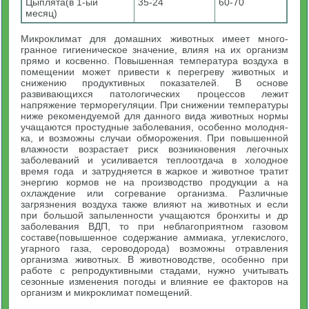
Цыплята(в 1-ый
35-24
60-70
месяц)
Микроклимат для домашних животных имеет много­
гранное гигиеническое значение, влияя на их организм
прямо и косвенно. Повышенная температура воздуха в
помещении может привести к перегреву животных и
снижению продуктивных показателей. В основе
развивающихся патологических процессов ле­жит
напряжение терморегуляции. При снижении температуры
ниже рекомендуемой для данного вида животных нормы
учащаются простудные заболевания, особенно молодня­
ка, и возможны случаи обморожения. При повышенной
влажности возрастает риск возникновения легочных
заболеваний и усиливается теплоотдача в холодное
время года и затрудняется в жаркое и животное тратит
энергию кормов не на производство продукции а на
охлаждение или согревание организма. Различные
загрязнения воздуха также влияют на животных и если
при большой запыленности учащаются бронхиты и др
заболевания ВДП, то при неблагоприятном газовом
составе(повышенное содержание аммиака, углекислого,
угарного газа, сероводорода) возможны отравления
организма животных. В животноводстве, особенно при
работе с репродуктив­ными стадами, нужно учитывать
сезонные изменения по­годы и влияние ее факторов на
организм и микроклимат помещений.