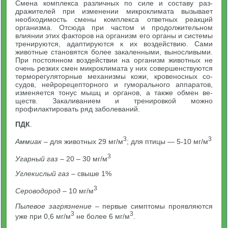
Смена комплекса различных по силе и составу раз­
дражителей при изменении микроклимата вызывает
необходи­мость смены комплекса ответных реакций
организма. Отсюда при частом и продолжительном
влиянии этих факторов на организм его органы и системы
тре­нируются, адаптируются к их воздействию. Сами
живот­ные становятся более закаленными, выносливыми.
При постоянном воздействии на организм животных не
очень резких смен микроклимата у них совершенствуются
терморегуляторные механизмы кожи, кровеносных со­
судов, нейрорецепторного и гуморального аппаратов,
изменяется тонус мышц и органов, а также обмен ве­
ществ. Закаливанием и тренировкой можно
профилактировать ряд заболеваний.
ПДК
.
3
3
Аммиак
– для животных 29 мг/м
; для птицы — 5-10 мг/м
3
Угарный газ
– 20 – 30 мг/м
Углекислый газ
– свыше 1%
3
Сероводород
– 10 мг/м
Пылевое загрязнение
– первые симптомы проявляются
3
3
уже при 0,6 мг/м
не более 6 мг/м
.