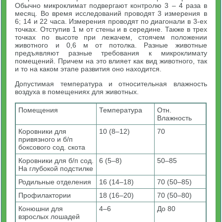
Обычно микроклимат подвергают контролю 3 – 4 раза в
месяц. Во время исследований проводят 3 измерения в
6; 14 и 22 часа. Измерения проводят по диагонали в 3-ех
точках. Отступив 1 м от стены и в середине. Также в трех
точках по высоте при лежачем, стоячем положении
животного и 0,6 м от потолка. Разные животные
предъявляют разные требования к микроклимату
помещений. Причем на это влияет как вид животного, так
и то на каком этапе развития оно находится.
Допустимая температура и относительная влажность
воздуха в помещениях для животных.
Помещения
Температура
Отн.
Влажность
Коровники для
10 (8–12)
70
привязного и б/п
боксового сод. скота
Коровники для б/п сод.
6 (5–8)
50–85
На глубокой подстилке
Родильные отделения
16 (14–18)
70 (50–85)
Профилактории
18 (16–20)
70 (50–80)
Конюшни для
4–6
До 80
взрослых лошадей