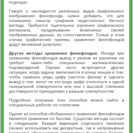
подходах.
Говоря о наглядности различных видов графического
изображения фенофонда, нужно добавить, что для
понимания смысла графиков недостаточно беглого
взгляда. Требуется тщательное изучение графического
материала, продумывание возможных связей
изображенных данных, их сопоставление. Только в этом
случае графические приемы сравнения фенофондов
дадут желаемый результат.
Другие методы сравнения фенофондов
. Иногда при
сравнении фенофондов вывод о резком их различии не
требует каких-либо специальных математических
подтверждений. Однако часто встречается другая
ситуация, когда задача заключается в конце концов в том,
чтобы сравнить ряды цифр (частоты фенов) и сделать
вывод о том, могут ли эти ряды цифр относиться к одной
генеральной совокупности или они с высокой степенью
достоверности принадлежат к разным совокупностям.
Подробное описание этих способов можно найти в
специальных работах по статистике.
Одним из способов обобщенного сравнения фенофондов
является сравнение по баллам. Существо метода состоит
в следующем. Каждая вариация отдельного признака
(можно использовать как дискретные, так и непрерывные
вариации) обозначается определенным числом баллов.