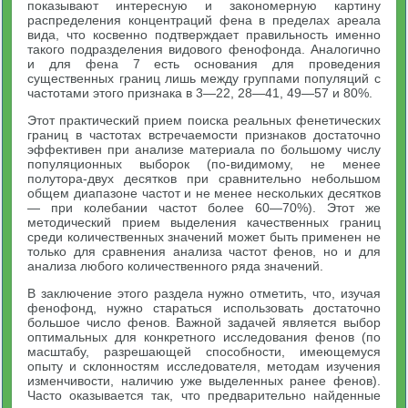
показывают интересную и закономерную картину
распределения концентраций фена в пределах ареала
вида, что косвенно подтверждает правильность именно
такого подразделения видового фенофонда. Аналогично
и для фена 7 есть основания для проведения
существенных границ лишь между группами популяций с
частотами этого признака в 3—22, 28—41, 49—57 и 80%.
Этот практический прием поиска реальных фенетических
границ в частотах встречаемости признаков достаточно
эффективен при анализе материала по большому числу
популяционных выборок (по-видимому, не менее
полутора-двух десятков при сравнительно небольшом
общем диапазоне частот и не менее нескольких десятков
— при колебании частот более 60—70%). Этот же
методический прием выделения качественных границ
среди количественных значений может быть применен не
только для сравнения анализа частот фенов, но и для
анализа любого количественного ряда значений.
В заключение этого раздела нужно отметить, что, изучая
фенофонд, нужно стараться использовать достаточно
большое число фенов. Важной задачей является выбор
оптимальных для конкретного исследования фенов (по
масштабу, разрешающей способности, имеющемуся
опыту и склонностям исследователя, методам изучения
изменчивости, наличию уже выделенных ранее фенов).
Часто оказывается так, что предварительно найденные