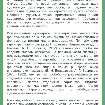
Сумма баллов по всем изученным признакам дает
суммарную характеристику особи, а среднее число
баллов для группы особей — характеристику всей группы.
Особенно удачным такое применение обобщенной
характеристики оказывается при выделении гибридных
форм в природных популяциях и при описании
клинальной изменчивости.
Использование суммарной характеристики какого-либо
фенетического признака или группы признаков связано с
феноменом потери части информации. При изучении
структуры популяции рыжей полевки в Подмосковье (Д. Г.
Крылов, А. В. Яблоков, 1972) сравнивались особи по
средним числам отверстий на верхней части глазницы,
под альвеолами коренных зубов на нижней челюсти, по
числу предзубных отверстий, т. е. сравнение велось
фактически по обобщенным показателям. А при изучении
фенетики того же вида в пойме р. Урала было
впоследствии показано (В. Н. Большаков, А. Г. Васильев,
1975, 1982), что группы особей, не различавшиеся по
среднему числу этих отверстий, хорошо отличались при
сравнении частот отдельных вариантов. Видимо,
сравнение по частотам фенов может дать более
детальную характеристику, чем по обобщенным
суммарным показателям.
Конечно, выбор приема исследования зависит от цели —
иногда приходится сознательно идти на потерю частной