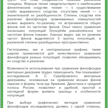
толщины. Жирные линии свидетельствуют о наибольшем
фенетическом сходстве, тонкие — о существовании
слабо выраженного сходства, отсутствие линий — о
значительной их разобщенности. Степень сходства или
различия фенофондов сравниваемых совокупностей
можно выразить по-разному: по встречаемости общих
фенов или по частотам фенов. Опыт такого сравнения
нескольких популяций Drosophila pseudoobscura по
частотам фенов показан. Хорошо видно, как по уровням
частот фенов выделяются 3 группы популяций, в
различной степени разобщенных пространственно.
Гистограммы, как и секториальные графики, также
широко применяются для качественного сравнения
фенофондов разных популяций, позволяя обнаруживать
их сходство и различие.
Возможности использования при сравнении фенофондов
векторных диаграмм трудно переоценить. Как показывают
исследования А. С. Серебровского, векторные
диаграммы, основанные на сравнении восьми фенов
окраски и формы тела кур Армении, Дагестана и средней
полосы России, позволяют в удобной, простой и
наглядной форме выявить границы и особенности
популяций.
При выборе графических методов сравнения
фенофондов исследователь должен, с одной стороны,