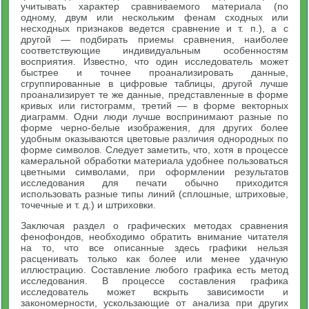
учитывать характер сравниваемого материала (по
одному, двум или нескольким фенам сходных или
несходных признаков ведется сравнение и т. п.), а с
другой — подбирать приемы сравнения, наиболее
соответствующие индивидуальным особенностям
восприятия. Известно, что один исследователь может
быстрее и точнее проанализировать данные,
сгруппированные в цифровые таблицы, другой лучше
проанализирует те же данные, представленные в форме
кривых или гистограмм, третий — в форме векторных
диаграмм. Одни люди лучше воспринимают разные по
форме черно-белые изображения, для других более
удобным оказываются цветовые различия однородных по
форме символов. Следует заметить, что, хотя в процессе
камеральной обработки материала удобнее пользоваться
цветными символами, при оформлении результатов
исследования для печати обычно приходится
использовать разные типы линий (сплошные, штриховые,
точечные и т. д.) и штриховки.
Заключая раздел о графических методах сравнения
фенофондов, необходимо обратить внимание читателя
на то, что все описанные здесь графики нельзя
расценивать только как более или менее удачную
иллюстрацию. Составление любого графика есть метод
исследования. В процессе составления графика
исследователь может вскрыть зависимости и
закономерности, ускользающие от анализа при других