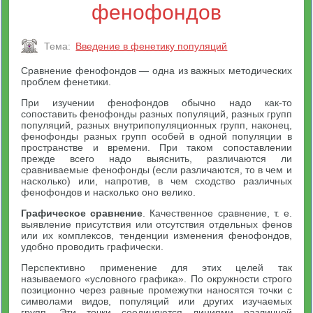
фенофондов
Тема:
Введение в фенетику популяций
Сравнение фенофондов — одна из важных методических
проблем фенетики.
При изучении фенофондов обычно надо как-то
сопоставить фенофонды разных популяций, разных групп
популяций, разных внутрипопуляционных групп, наконец,
фенофонды разных групп особей в одной популяции в
пространстве и времени. При таком сопоставлении
прежде всего надо выяснить, различаются ли
сравниваемые фенофонды (если различаются, то в чем и
насколько) или, напротив, в чем сходство различных
фенофондов и насколько оно велико.
Графическое сравнение
. Качественное сравнение, т. е.
выявление присутствия или отсутствия отдельных фенов
или их комплексов, тенденции изменения фенофондов,
удобно проводить графически.
Перспективно применение для этих целей так
называемого «условного графика». По окружности строго
позиционно через равные промежутки наносятся точки с
символами видов, популяций или других изучаемых
групп. Эти точки соединяются линиями различной