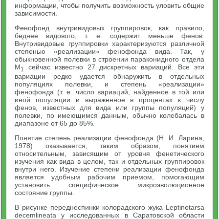
информации, чтобы получить возможность уловить общие
зависимости.
Фенофонд внутривидовых группировок, как правило,
беднее видового, т. е. содержит меньше фенов.
Внутривидовые группировки характеризуются различной
степенью «реализации» фенофонда вида. Так, у
обыкновенной полевки в строении параконидного отдела
M
сейчас известно 27 дискретных вариаций. Все эти
1
вариации редко удается обнаружить в отдельных
популяциях полевки, и степень «реализации»
фенофонда (т. е. число вариаций, найденное в той или
иной популяции и выраженное в процентах к числу
фенов, известных для вида или группы популяций) у
полевки, по имеющимся данным, обычно колебалась в
диапазоне от 65 до 85%.
Понятие степень реализации фенофонда (Н. И. Ларина,
1978) оказывается, таким образом, понятием
относительным, зависящим от уровня фенетического
изучения как вида в целом, так и отдельных группировок
внутри него. Изучение степени реализации фенофонда
является удобным рабочим приемом, помогающим
установить специфическое микроэволюционное
состояние группы.
В рисунке переднеспинки колорадского жука Leptinotarsa
decemlineata у исследованных в Саратовской области