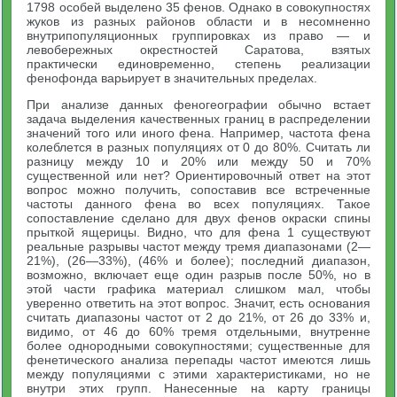
1798 особей выделено 35 фенов. Однако в совокупностях
жуков из разных районов области и в несомненно
внутрипопуляционных группировках из право — и
левобережных окрестностей Саратова, взятых
практически единовременно, степень реализации
фенофонда варьирует в значительных пределах.
При анализе данных феногеографии обычно встает
задача выделения качественных границ в распределении
значений того или иного фена. Например, частота фена
колеблется в разных популяциях от 0 до 80%. Считать ли
разницу между 10 и 20% или между 50 и 70%
существенной или нет? Ориентировочный ответ на этот
вопрос можно получить, сопоставив все встреченные
частоты данного фена во всех популяциях. Такое
сопоставление сделано для двух фенов окраски спины
прыткой ящерицы. Видно, что для фена 1 существуют
реальные разрывы частот между тремя диапазонами (2—
21%), (26—33%), (46% и более); последний диапазон,
возможно, включает еще один разрыв после 50%, но в
этой части графика материал слишком мал, чтобы
уверенно ответить на этот вопрос. Значит, есть основания
считать диапазоны частот от 2 до 21%, от 26 до 33% и,
видимо, от 46 до 60% тремя отдельными, внутренне
более однородными совокупностями; существенные для
фенетического анализа перепады частот имеются лишь
между популяциями с этими характеристиками, но не
внутри этих групп. Нанесенные на карту границы