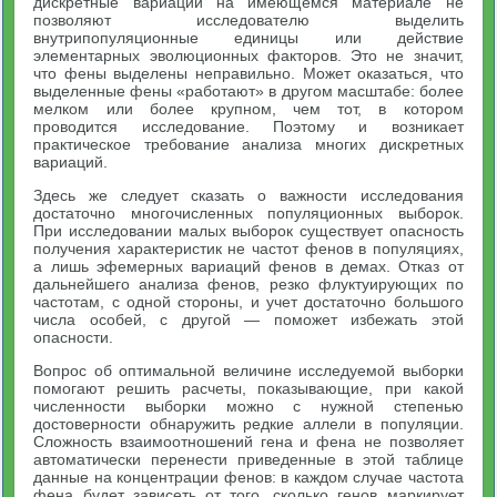
дискретные вариации на имеющемся материале не
позволяют исследователю выделить
внутрипопуляционные единицы или действие
элементарных эволюционных факторов. Это не значит,
что фены выделены неправильно. Может оказаться, что
выделенные фены «работают» в другом масштабе: более
мелком или более крупном, чем тот, в котором
проводится исследование. Поэтому и возникает
практическое требование анализа многих дискретных
вариаций.
Здесь же следует сказать о важности исследования
достаточно многочисленных популяционных выборок.
При исследовании малых выборок существует опасность
получения характеристик не частот фенов в популяциях,
а лишь эфемерных вариаций фенов в демах. Отказ от
дальнейшего анализа фенов, резко флуктуирующих по
частотам, с одной стороны, и учет достаточно большого
числа особей, с другой — поможет избежать этой
опасности.
Вопрос об оптимальной величине исследуемой выборки
помогают решить расчеты, показывающие, при какой
численности выборки можно с нужной степенью
достоверности обнаружить редкие аллели в популяции.
Сложность взаимоотношений гена и фена не позволяет
автоматически перенести приведенные в этой таблице
данные на концентрации фенов: в каждом случае частота
фена будет зависеть от того, сколько генов маркирует