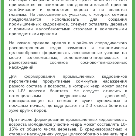
принимается во внимание как дополнительный признак
устойчивости и долголетия дерева и не является
главным. На лесосеменных участках, с которых семена
предполагается использовать для создания
промышленных кедровников, следует оставлять деревья
с прямыми малосбежистыми стволами и компактными
приподнятыми кронами.
На южном пределе ареала и в районах спорадического
распространения кедра возможно и экономически
целесообразно формировать лесосеменные участки на
месте зеленомошных, зеленомошно-ягодниковых и
разнотравных сосняков сосново-темнохвойных
насаждений.
Для формирования промышленных кедровников
перспективны продуктивные сомкнутые насаждения
разного состава и возраста, в которых кедр может расти
по I-IV классам бонитета. Не следует относить к
потенциальным кедровникам древостой,
произрастающие на свежих и сухих супесчаных и
песчаных почвах, где кедр растет на 2-3 класса бонитета
хуже других пород.
При начале формирования промышленных кедровников с
возраста молодняков участие кедра может составлять 10-
15% от общего числа деревьев. В средневозрастных и
старших насаждениях уходы целесообразно начинать при