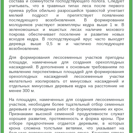
состава и сомкнутости господствующего полога. Следует
учитывать, что в травяных типах леса после первого
приема рубок обильно разросшийся травостой угнетает
мелкий подрост и препятствует появлению
последующего возобновления. В формировании
молодняков участвуют экземпляры кедра выше 1 м. В
зеленомошных и мшистых лесах наличие мохового
покрова обеспечивает поселение и развитие новых
всходов кедра. В господствующий ярус часто выходят
деревца выше 0,5 м и частично последующее
возобновление.
Для формирования лесосеменных участков пригодны
площади, намеченные для создания орехоплодных
насаждений. В дополнение к основным требованиям по
выявлению перспективных площадей для формирования
орехоплодных насаждений лесосеменные участки
желательно изолировать от минусовых насаждений и
отдельных минусовых деревьев кедра на расстояние не
менее 300 м.
На площадях, намеченных для создания лесосеменных
участков, необходим более тщательный отбор семенных
деревьев и проведение работ по формированию их крон.
Признаками высокой семенной продуктивности служат
хорошее развитие, протяженность и форма кроны. При
отборе предпочтение отдается деревьям, в которых
крона сложена толстыми ветвями, что указывает на
большую поверхность семенного яруса. Качество ствола