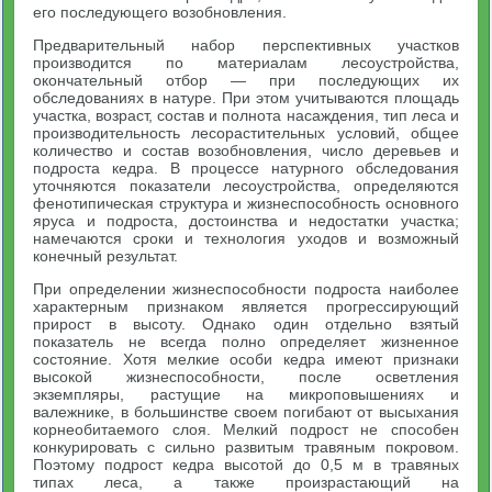
его последующего возобновления.
Предварительный набор перспективных участков
производится по материалам лесоустройства,
окончательный отбор — при последующих их
обследованиях в натуре. При этом учитываются площадь
участка, возраст, состав и полнота насаждения, тип леса и
производительность лесорастительных условий, общее
количество и состав возобновления, число деревьев и
подроста кедра. В процессе натурного обследования
уточняются показатели лесоустройства, определяются
фенотипическая структура и жизнеспособность основного
яруса и подроста, достоинства и недостатки участка;
намечаются сроки и технология уходов и возможный
конечный результат.
При определении жизнеспособности подроста наиболее
характерным признаком является прогрессирующий
прирост в высоту. Однако один отдельно взятый
показатель не всегда полно определяет жизненное
состояние. Хотя мелкие особи кедра имеют признаки
высокой жизнеспособности, после осветления
экземпляры, растущие на микроповышениях и
валежнике, в большинстве своем погибают от высыхания
корнеобитаемого слоя. Мелкий подрост не способен
конкурировать с сильно развитым травяным покровом.
Поэтому подрост кедра высотой до 0,5 м в травяных
типах леса, а также произрастающий на