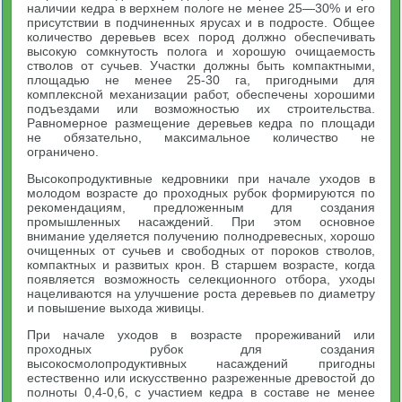
наличии кедра в верхнем пологе не менее 25—30% и его
присутствии в подчиненных ярусах и в подросте. Общее
количество деревьев всех пород должно обеспечивать
высокую сомкнутость полога и хорошую очищаемость
стволов от сучьев. Участки должны быть компактными,
площадью не менее 25-30 га, пригодными для
комплексной механизации работ, обеспечены хорошими
подъездами или возможностью их строительства.
Равномерное размещение деревьев кедра по площади
не обязательно, максимальное количество не
ограничено.
Высокопродуктивные кедровники при начале уходов в
молодом возрасте до проходных рубок формируются по
рекомендациям, предложенным для создания
промышленных насаждений. При этом основное
внимание уделяется получению полнодревесных, хорошо
очищенных от сучьев и свободных от пороков стволов,
компактных и развитых крон. В старшем возрасте, когда
появляется возможность селекционного отбора, уходы
нацеливаются на улучшение роста деревьев по диаметру
и повышение выхода живицы.
При начале уходов в возрасте прореживаний или
проходных рубок для создания
высокосмолопродуктивных насаждений пригодны
естественно или искусственно разреженные древостой до
полноты 0,4-0,6, с участием кедра в составе не менее