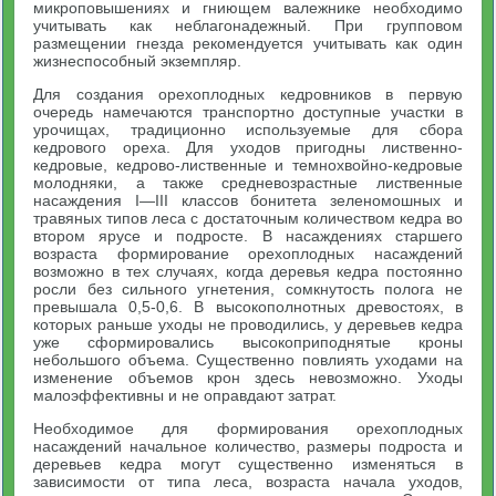
микроповышениях и гниющем валежнике необходимо
учитывать как неблагонадежный. При групповом
размещении гнезда рекомендуется учитывать как один
жизнеспособный экземпляр.
Для создания орехоплодных кедровников в первую
очередь намечаются транспортно доступные участки в
урочищах, традиционно используемые для сбора
кедрового ореха. Для уходов пригодны лиственно-
кедровые, кедрово-лиственные и темнохвойно-кедровые
молодняки, а также средневозрастные лиственные
насаждения I—III классов бонитета зеленомошных и
травяных типов леса с достаточным количеством кедра во
втором ярусе и подросте. В насаждениях старшего
возраста формирование орехоплодных насаждений
возможно в тех случаях, когда деревья кедра постоянно
росли без сильного угнетения, сомкнутость полога не
превышала 0,5-0,6. В высокополнотных древостоях, в
которых раньше уходы не проводились, у деревьев кедра
уже сформировались высокоприподнятые кроны
небольшого объема. Существенно повлиять уходами на
изменение объемов крон здесь невозможно. Уходы
малоэффективны и не оправдают затрат.
Необходимое для формирования орехоплодных
насаждений начальное количество, размеры подроста и
деревьев кедра могут существенно изменяться в
зависимости от типа леса, возраста начала уходов,