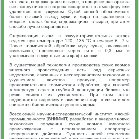
что влага, содержащаяся в сырье, в процессе разварки за
счет кондуктивного нагрева испаряется в атмосферу или
удаляется под вакуумом. Сухой способ обеспечивает
более высокий выход муки и жира по сравнению с
мокрым, так как белки, содержащиеся в сырье, при этом
способе лучше сохраняются.
Стерилизация сырья в вакуум-горизонтальных котлах
ведется при температуре 120…135 °С в течение 6…7 ч.
После термической обработки муку сушат, охлаждают,
измельчают, просеивают через сито с 0,3 мм и
упаковывают в джутовые или крафт-мешки.
В существующей технологии производства сухих кормов
животного происхождения есть ряд серьезных
недостатков, связанных с несовершенством технологии и
ухудшением качества продукта, например
продолжительная термическая обработка при высокой
температуре ведет к глубокой денатурации белков, что
резко снижает их усвояемость. При этом также
подвергается гидролизу и окислению жир, в связи с чем
снижается биологическая ценность корма.
Всесоюзный научно-исследовательский институт мясной
промышленности (ВНИИМП) разработал и внедрил новую
технологию получения сухих кормов животного
происхождения с использованием аппаратуры
непрерывного действия. Сущность новой технологии
производства мясо-костной муки заключается в том, что