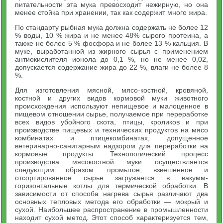
питательности эта мука превосходит нежирную, но она
менее стойка при хранении, так как содержит много жира.
По стандарту рыбная мука должна содержать не более 12
% воды, 10 % жира и не менее 48% сырого протеина, а
также не более 5 % фосфора и не более 13 % кальция. В
муке, выработанной из жирного сырья с применением
антиокислителя ионола до 0,1 %, но не менее 0,02,
допускается содержание жира до 22 %, влаги не более 8
%.
Для изготовления мясной, мясо-костной, кровяной,
костной и других видов кормовой муки животного
происхождения используют непищевое и малоценное в
пищевом отношении сырье, получаемое при переработке
всех видов убойного скота, птицы, кроликов и при
производстве пищевых и технических продуктов на мясо
комбинатах и птицекомбинатах, допущенное
ветеринарно-санитарным надзором для переработки на
кормовые продукты. Технологический процесс
производства мясокостной муки осуществляется
следующим образом: промытое, взвешенное и
отсортированное сырье загружается в вакумм-
горизонтальные котлы для термической обработки. В
зависимости от способа нагрева сырья различают два
основных тепловых метода его обработки — мокрый и
сухой. Наибольшее распространение в промышленности
находит сухой метод. Этот способ характеризуется тем,