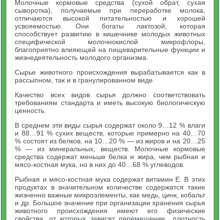
Молочные кормовые средства (сухой обрат, сухая
сыворотка), получаемые при переработке молока,
отличаются высокой питательностью и хорошей
усвояемостью. Они богаты лактозой, которая
способствует развитию в кишечнике молодых животных
специфической молочнокислой микрофлоры,
благоприятно влияющей на пищеварительные функции и
жизнедеятельность молодого организма.
Сырье животного происхождения вырабатывается как в
рассыпном, так и в гранулированном виде.
Качество всех видов сырья должно соответствовать
требованиям стандарта и иметь высокую биологическую
ценность.
В среднем эти виды сырья содержат около 9…12 % влаги
и 88…91 % сухих веществ, которые примерно на 40…70
% состоят из белков, на 10…20 % — из жиров и на 20…25
% — из минеральных, веществ. Молочные кормовые
средства содержат меньше белка и жира, чем рыбная и
мясо-костная мука, но в них до 40…68 % углеводов.
Рыбная и мясо-костная мука содержат витамин Е. В этих
продуктах в значительном количестве содержатся такие
жизненно важные микроэлементы, как медь, цинк, кобальт
и др. Большое значение при организации хранения сырья
животного происхождения имеют его физические
свойства, от которых зависят перемещение,, плотность