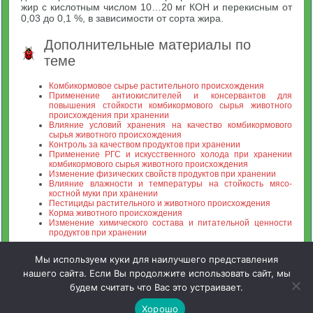
жир с кислотным числом 10…20 мг КОН и перекисным от
0,03 до 0,1 %, в зависимости от сорта жира.
Дополнительные материалы по
теме
Комбикормовое сырье растительного происхождения
Применение антиокислителей и консервантов для
повышения стойкости комбикормового сырья животного
происхождения при хранении
Влияние условий хранения на качество комбикормового
сырья животного происхождения
Контроль за качеством продуктов при хранении
Применение РГС и искусственного холода при хранении
комбикормового сырья животного происхождения
Изменение физических свойств продуктов при хранении
Влияние влажности и температуры на стойкость мясо-
костной муки при хранении
Пестициды растительного и животного происхождения
Корма животного происхождения
Изменение химического состава и питательной ценности
продуктов при хранении
Мы используем куки для наилучшего представления
нашего сайта. Если Вы продолжите использовать сайт, мы
будем считать что Вас это устраивает.
Зооинженерный факультет МСХА. Неофициальный сайт
Хорошо