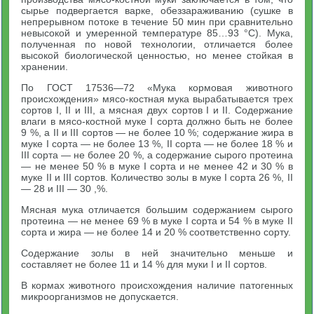
сырье подвергается варке, обеззараживанию (сушке в
непрерывном потоке в течение 50 мин при сравнительно
невысокой и умеренной температуре 85…93 °С). Мука,
полученная по новой технологии, отличается более
высокой биологической ценностью, но менее стойкая в
хранении.
По ГОСТ 17536—72 «Мука кормовая животного
происхождения» мясо-костная мука вырабатывается трех
сортов I, II и III, а мясная двух сортов I и II. Содержание
влаги в мясо-костной муке I сорта должно быть не более
9 %, а II и III сортов — не более 10 %; содержание жира в
муке I сорта — не более 13 %, II сорта — не более 18 % и
III сорта — не более 20 %, а содержание сырого протеина
— не менее 50 % в муке I сорта и не менее 42 и 30 % в
муке II и III сортов. Количество золы в муке I сорта 26 %, II
— 28 и III — 30 ,%.
Мясная мука отличается большим содержанием сырого
протеина — не менее 69 % в муке I сорта и 54 % в муке II
сорта и жира — не более 14 и 20 % соответственно сорту.
Содержание золы в ней значительно меньше и
составляет не более 11 и 14 % для муки I и II сортов.
В кормах животного происхождения наличие патогенных
микроорганизмов не допускается.