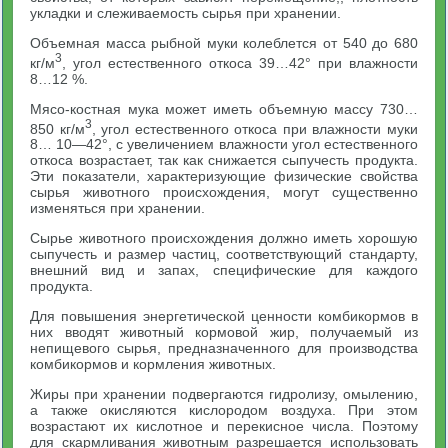
укладки и слеживаемость сырья при хранении.
Объемная масса рыбной муки колеблется от 540 до 680
3
кг/м
, угол естественного откоса 39…42° при влажности
8…12 %.
Мясо-костная мука может иметь объемную массу 730…
3
850 кг/м
, угол естественного откоса при влажности муки
8… 10—42°, с увеличением влажности угол естественного
откоса возрастает, так как снижается сыпучесть продукта.
Эти показатели, характеризующие физические свойства
сырья животного происхождения, могут существенно
изменяться при хранении.
Сырье животного происхождения должно иметь хорошую
сыпучесть и размер частиц, соответствующий стандарту,
внешний вид и запах, специфические для каждого
продукта.
Для повышения энергетической ценности комбикормов в
них вводят животный кормовой жир, получаемый из
непищевого сырья, предназначенного для производства
комбикормов и кормления животных.
Жиры при хранении подвергаются гидролизу, омылению,
а также окисляются кислородом воздуха. При этом
возрастают их кислотное и перекисное числа. Поэтому
для скармливания животным разрешается использовать