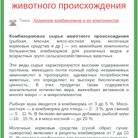
животного происхождения
Тема:
Хранение комбикормов и их компонентов
Комбикормовое сырье животного происхождения
(рыбная, мясная, мясо-костная мука, молочные
кормовые средства и др.) — это важнейшие компоненты
большинства комбикормов для различных видов и
возрастных групп сельскохозяйственных животных.
Эти виды сырья характеризуются высоким содержанием
протеина, имеющего почти полный набор незаменимых
аминокислот в пропорциях, адекватных потребностям
животных, что определяет их высокую биологическую
ценность. В этих продуктах также содержится
значительное количество жира, важнейших витаминов и
многих макро — и микроэлементов.
Рыбная мука вводится в комбикорма от 3 до 5 %. Мясо-
костная — в комбикорма для птицы — 2…3 %, для свиней
— 5…11 %. В белково-витаминных добавках рыбной муки
—10…15 %, а в мясо-костной — до 20 %.
Молочные кормовые средства (сухой обрат, сухая:
сыворотка) включают в рецепты комбикормов от 7 да 10
%. Их вводят в комбикорма для телят молочного периода,