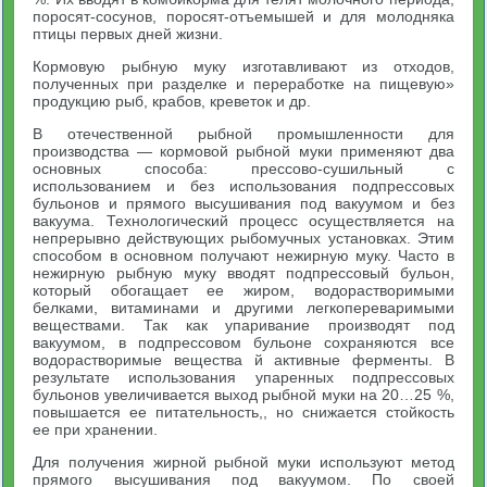
поросят-сосунов, поросят-отъемышей и для молодняка
птицы первых дней жизни.
Кормовую рыбную муку изготавливают из отходов,
полученных при разделке и переработке на пищевую»
продукцию рыб, крабов, креветок и др.
В отечественной рыбной промышленности для
производства — кормовой рыбной муки применяют два
основных способа: прессово-сушильный с
использованием и без использования подпрессовых
бульонов и прямого высушивания под вакуумом и без
вакуума. Технологический процесс осуществляется на
непрерывно действующих рыбомучных установках. Этим
способом в основном получают нежирную муку. Часто в
нежирную рыбную муку вводят подпрессовый бульон,
который обогащает ее жиром, водорастворимыми
белками, витаминами и другими легкопереваримыми
веществами. Так как упаривание производят под
вакуумом, в подпрессовом бульоне сохраняются все
водорастворимые вещества й активные ферменты. В
результате использования упаренных подпрессовых
бульонов увеличивается выход рыбной муки на 20…25 %,
повышается ее питательность,, но снижается стойкость
ее при хранении.
Для получения жирной рыбной муки используют метод
прямого высушивания под вакуумом. По своей