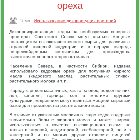
ореха
Тема:
Использование дикорастущих растений
Дикопроизрастающие кедры на необозримых северных
просторах Советского Союза могут явиться мощным
поставщиком высококачественного сырья для различных
отраслей пищевой индустрии и в первую очередь
непревзойденным источником для производства
высококачественного кедрового масла.
Население Севера, в частности Сибири, издавна
использовало кедровые орехи для получения жирного
масла (кедрового масла), растительных сливок,
растительного молока и т. п.
Наряду с рядом масличных, как то: хлопок, подсолнечник,
лен, конопля, горчица, соя и многими другими
культурами, кедровники могут являться мощной сырьевой
базой для производства растительного масла.
В отличие от указанных масличных, ядро кедра содержит
значительно больше жирного масла и может широко
использоваться в качестве высокоценного сырья не
только в жировой, кондитерской, хлебопекарной, но и в
консервной и во многих других отраслях пищевой
промышленности. По вкусовым качествам ореховое