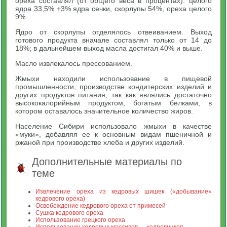
ореха составлял (от общего веса в процентах): целого
ядра 33,5% +3% ядра сечки, скорлупы 54%, ореха целого
9%.
Ядро от скорлупы отделялось отвеиванием. Выход
готового продукта вначале составлял только от 14 до
18%; в дальнейшем выход масла достигал 40% и выше.
Масло извлекалось прессованием.
Жмыхи находили использование в пищевой
промышленности, производстве кондитерских изделий и
других продуктов питания, так как являлись достаточно
высококалорийным продуктом, богатым белками, в
котором оставалось значительное количество жиров.
Население Сибири использовало жмыхи в качестве
«муки», добавляя ее к основным видам пшеничной и
ржаной при производстве хлеба и других изделий.
Дополнительные материалы по
теме
Извлечение ореха из кедровых шишек («добывание»
кедрового ореха)
Освобождение кедрового ореха от примесей
Сушка кедрового ореха
Использование грецкого ореха