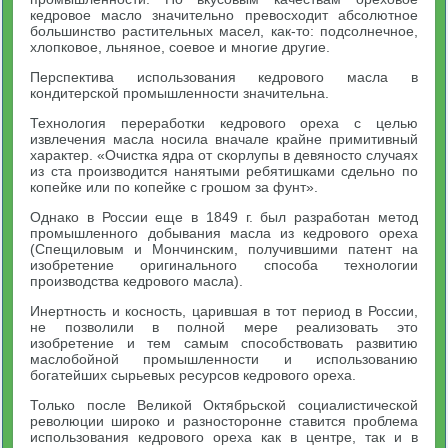
кедровое масло значительно превосходит абсолютное
большинство растительных масел, как-то: подсолнечное,
хлопковое, льняное, соевое и многие другие.
Перспектива использования кедрового масла в
кондитерской промышленности значительна.
Технология переработки кедрового ореха с целью
извлечения масла носила вначале крайне примитивный
характер. «Очистка ядра от скорлупы в девяносто случаях
из ста производится нанятыми ребятишками сдельно по
копейке или по копейке с грошом за фунт».
Однако в России еще в 1849 г. был разработан метод
промышленного добывания масла из кедрового ореха
(Спещиловым и Мончинским, получившими патент на
изобретение оригинального способа технологии
производства кедрового масла).
Инертность и косность, царившая в тот период в России,
не позволили в полной мере реализовать это
изобретение и тем самым способствовать развитию
маслобойной промышленности и использованию
богатейших сырьевых ресурсов кедрового ореха.
Только после Великой Октябрьской социалистической
революции широко и разносторонне ставится проблема
использования кедрового ореха как в центре, так и в