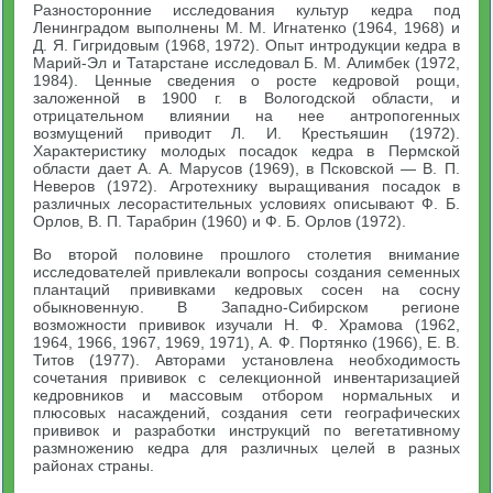
Разносторонние исследования культур кедра под
Ленинградом выполнены М. М. Игнатенко (1964, 1968) и
Д. Я. Гигридовым (1968, 1972). Опыт интродукции кедра в
Марий-Эл и Татарстане исследовал Б. М. Алимбек (1972,
1984). Ценные сведения о росте кедровой рощи,
заложенной в 1900 г. в Вологодской области, и
отрицательном влиянии на нее антропогенных
возмущений приводит Л. И. Крестьяшин (1972).
Характеристику молодых посадок кедра в Пермской
области дает А. А. Марусов (1969), в Псковской — В. П.
Неверов (1972). Агротехнику выращивания посадок в
различных лесорастительных условиях описывают Ф. Б.
Орлов, B. П. Тарабрин (1960) и Ф. Б. Орлов (1972).
Во второй половине прошлого столетия внимание
исследователей привлекали вопросы создания семенных
плантаций прививками кедровых сосен на сосну
обыкновенную. В Западно-Сибирском регионе
возможности прививок изучали Н. Ф. Храмова (1962,
1964, 1966, 1967, 1969, 1971), А. Ф. Портянко (1966), Е. В.
Титов (1977). Авторами установлена необходимость
сочетания прививок с селекционной инвентаризацией
кедровников и массовым отбором нормальных и
плюсовых насаждений, создания сети географических
прививок и разработки инструкций по вегетативному
размножению кедра для различных целей в разных
районах страны.