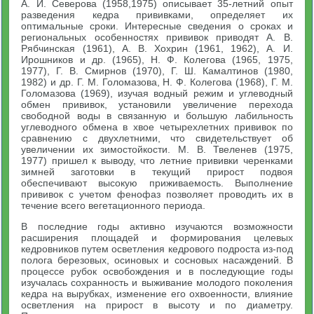
А. И. Северова (1958,1975) описывает 35-летний опыт
разведения кедра прививками, определяет их
оптимальные сроки. Интересные сведения о сроках и
региональных особенностях прививок приводят А. В.
Рябчинская (1961), А. В. Хохрин (1961, 1962), А. И.
Ирошников и др. (1965), Н. Ф. Колегова (1965, 1975,
1977), Г. В. Смирнов (1970), Г. Ш. Камалтинов (1980,
1982) и др. Г. М. Голомазова, Н. Ф. Колегова (1968), Г. М.
Голомазова (1969), изучая водный режим и углеводный
обмен прививок, установили увеличение перехода
свободной воды в связанную и большую лабильность
углеводного обмена в хвое четырехлетних прививок по
сравнению с двухлетними, что свидетельствует об
увеличении их зимостойкости. М. В. Твеленев (1975,
1977) пришел к выводу, что летние прививки черенками
зимней заготовки в текущий прирост подвоя
обеспечивают высокую приживаемость. Выполнение
прививок с учетом фенофаз позволяет проводить их в
течение всего вегетационного периода.
В последние годы активно изучаются возможности
расширения площадей и формирования целевых
кедровников путем осветления кедрового подроста из-под
полога березовых, осиновых и сосновых насаждений. В
процессе рубок освобождения и в последующие годы
изучалась сохранность и выживание молодого поколения
кедра на вырубках, изменение его охвоенности, влияние
осветления на прирост в высоту и по диаметру.