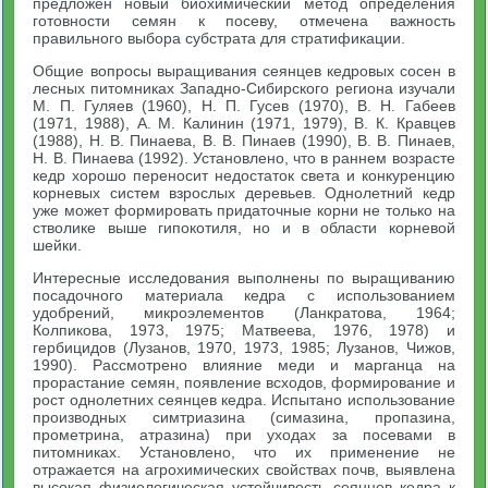
предложен новый биохимический метод определения
готовности семян к посеву, отмечена важность
правильного выбора субстрата для стратификации.
Общие вопросы выращивания сеянцев кедровых сосен в
лесных питомниках Западно-Сибирского региона изучали
М. П. Гуляев (1960), Н. П. Гусев (1970), В. Н. Габеев
(1971, 1988), А. М. Калинин (1971, 1979), В. К. Кравцев
(1988), Н. В. Пинаева, В. В. Пинаев (1990), В. В. Пинаев,
Н. В. Пинаева (1992). Установлено, что в раннем возрасте
кедр хорошо переносит недостаток света и конкуренцию
корневых систем взрослых деревьев. Однолетний кедр
уже может формировать придаточные корни не только на
стволике выше гипокотиля, но и в области корневой
шейки.
Интересные исследования выполнены по выращиванию
посадочного материала кедра с использованием
удобрений, микроэлементов (Ланкратова, 1964;
Колпикова, 1973, 1975; Матвеева, 1976, 1978) и
гербицидов (Лузанов, 1970, 1973, 1985; Лузанов, Чижов,
1990). Рассмотрено влияние меди и марганца на
прорастание семян, появление всходов, формирование и
рост однолетних сеянцев кедра. Испытано использование
производных симтриазина (симазина, пропазина,
прометрина, атразина) при уходах за посевами в
питомниках. Установлено, что их применение не
отражается на агрохимических свойствах почв, выявлена
высокая физиологическая устойчивость сеянцев кедра к