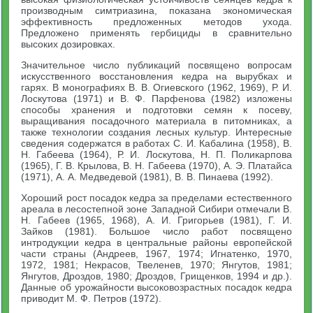
производным симтриазина, показана экономическая
эффективность предложенных методов ухода.
Предложено применять гербициды в сравнительно
высоких дозировках.
Значительное число публикаций посвящено вопросам
искусственного восстановления кедра на вырубках и
гарях. В монографиях В. В. Огиевского (1962, 1969), Р. И.
Лоскутова (1971) и В. Ф. Парфенова (1982) изложены
способы хранения и подготовки семян к посеву,
выращивания посадочного материала в питомниках, а
также технологии создания лесных культур. Интересные
сведения содержатся в работах С. И. Кабалина (1958), В.
Н. Габеева (1964), Р. И. Лоскутова, Н. П. Поликарпова
(1965), Г. В. Крылова, В. Н. Габеева (1970), А. Э. Платайса
(1971), А. А. Медведевой (1981), В. В. Пинаева (1992).
Хороший рост посадок кедра за пределами естественного
ареала в лесостепной зоне Западной Сибири отмечали В.
Н. Габеев (1965, 1968), A. И. Григорьев (1981), Г. И.
Зайков (1981). Большое число работ посвящено
интродукции кедра в центральные районы европейской
части страны (Андреев, 1967, 1974; Игнатенко, 1970,
1972, 1981; Некрасов, Твеленев, 1970; Янгутов, 1981;
Янгутов, Дроздов, 1980; Дроздов, Грищенков, 1994 и др.).
Данные об урожайности высоковозрастных посадок кедра
приводит М. Ф. Петров (1972).