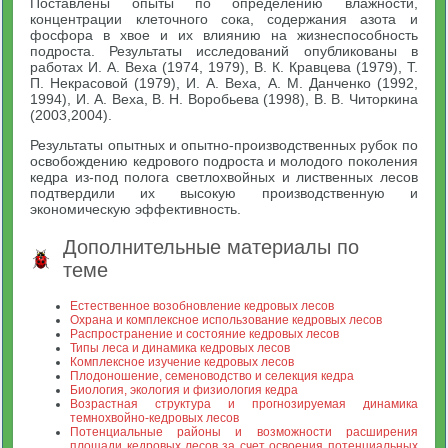
Поставлены опыты по определению влажности,
концентрации клеточного сока, содержания азота и
фосфора в хвое и их влиянию на жизнеспособность
подроста. Результаты исследований опубликованы в
работах И. А. Веха (1974, 1979), В. К. Кравцева (1979), Т.
П. Некрасовой (1979), И. А. Веха, А. М. Данченко (1992,
1994), И. А. Веха, В. Н. Воробьева (1998), В. В. Читоркина
(2003,2004).
Результаты опытных и опытно-производственных рубок по
освобождению кедрового подроста и молодого поколения
кедра из-под полога светлохвойных и лиственных лесов
подтвердили их высокую производственную и
экономическую эффективность.
Дополнительные материалы по
теме
Естественное возобновление кедровых лесов
Охрана и комплексное использование кедровых лесов
Распространение и состояние кедровых лесов
Типы леса и динамика кедровых лесов
Комплексное изучение кедровых лесов
Плодоношение, семеноводство и селекция кедра
Биология, экология и физиология кедра
Возрастная структура и прогнозируемая динамика
темнохвойно-кедровых лесов
Потенциальные районы и возможности расширения
площади кедровых лесов за счет освоения потенциальных