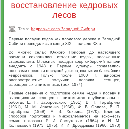
восстановление кедровых
лесов
Тема:
Кедровые леса Западной Сибири
Первые посадки кедра как плодового дерева в Западной
Сибири проводились в конце XIX — начале XX в.
Во многих селах Южного Приобья до настоящего
времени сохранились столетние кедры, посаженные
старожилами. В лесные посадки кедр сибирский начали
внедрять с 1948 г. Первые культуры создавались
посевами орехов и посадкой дичков, взятых из ближайших
кедровников. Только после 1960 г. широкое
распространение получили посадки сеянцев,
выращенных в питомниках (Бех, 1974).
Первые сведения о подготовке семян кедра к посеву и
выращивании сеянцев в питомниках опубликованы в
работах Е. П. Заборовского (1961), В. П. Тарабрина
(1961), М. М. Игнатенко (1966), Ф. Б. Орлова, В. П.
Тарабрина (1959), А. В. Хохрина (1970). Влияние
способов подготовки и микроэлементов на всхожесть
семян показаны Р. И. Лоскутовым (1964) и Н. М.
Колпиковой (1973, 1975). И. И. Дроздовым (1960, 1973)