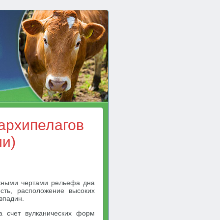
архипелагов
ии)
ажными чертами рельефа дна
сть, расположение высоких
 впадин.
а счет вулканических форм