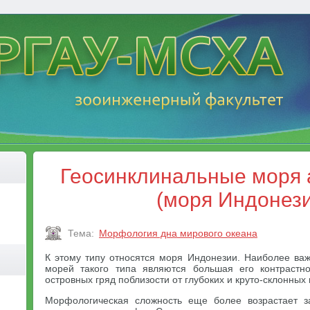
Геосинклинальные моря 
(моря Индонез
Тема:
Морфология дна мирового океана
К этому типу относятся моря Индонезии. Наиболее в
морей такого типа являются большая его контрастно
островных гряд поблизости от глубоких и круто-склонных
Морфологическая сложность еще более возрастает з