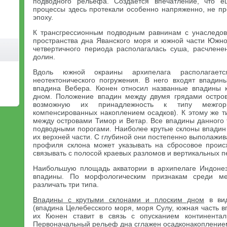
подводного рельефа. Создается впечатление, что е
процессы здесь протекали особенно напряженно, не п
эпоху.
К трансгрессионным подводным равнинам с унаследо
пространства дна Яванского моря и южной части Южно-
четвертичного периода располагалась суша, расчлен
долин.
Вдоль южной окраины архипелага располагает
неотектонического погружения. В него входят впади
впадина Вебера. Кюнен относил названные впадины к
дном. Положение впадин между двумя грядами остров
возможную их принадлежность к типу межго
компенсированных накоплением осадков). К этому же т
между островами Тимор и Ветар. Все впадины данного 
подводными порогами. Наиболее крутые склоны впадин 
их верхней части. С глубиной они постепенно выполажи
профиля склона может указывать на сбросовое проис
связывать с полосой краевых разломов и вертикальных 
Наибольшую площадь акватории в архипелаге Индоне
впадины. По морфологическим признакам среди м
различать три типа.
Впадины с крутыми склонами и плоским дном
в вид
(впадина Целебесского моря, моря Сулу, южная часть 
их Кюнен ставит в связь с опусканием континентал
Первоначальный рельеф дна сглажен осадконакопление