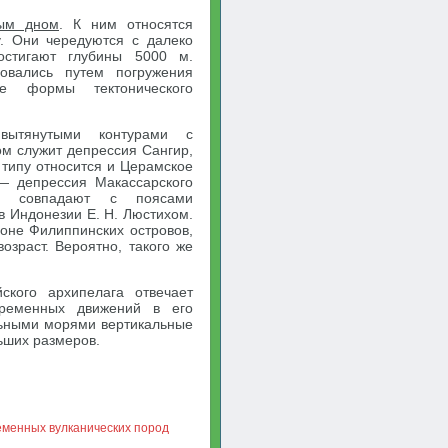
ным дном
. К ним относятся
. Они чередуются с далеко
остигают глубины 5000 м.
овались путем погружения
ые формы тектонического
вытянутыми контурами с
м служит депрессия Сангир,
типу относится и Церамское
— депрессия Макассарского
бы совпадают с поясами
в Индонезии Е. Н. Люстихом.
йоне Филиппинских островов,
озраст. Вероятно, такого же
кого архипелага отвечает
временных движений в его
льными морями вертикальные
ьших размеров.
еменных вулканических пород