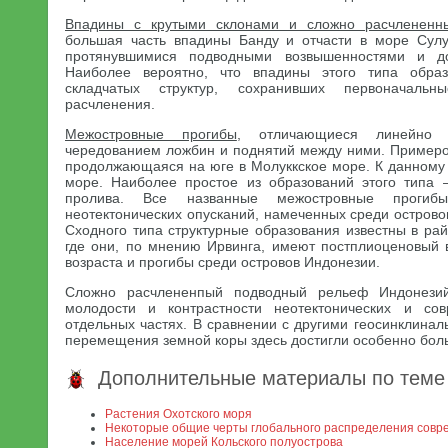
Впадины с крутыми склонами и сложно расчленен
большая часть впадины Банду и отчасти в море Сулу
протянувшимися подводными возвышенностями и д
Наиболее вероятно, что впадины этого типа образ
складчатых структур, сохранивших первоначальн
расчленения.
Межостровные прогибы
, отличающиеся линейно 
чередованием ложбин и поднятий между ними. Примеро
продолжающаяся на юге в Молуккское море. К данному 
море. Наиболее простое из образований этого типа 
пролива. Все названные межостровные проги
неотектонических опусканий, намеченных среди острово
Сходного типа структурные образования известны в ра
где они, по мнению Ирвинга, имеют постплиоценовый в
возраста и прогибы среди островов Индонезии.
Сложно расчлененпый подводный рельеф Индонезийс
молодости и контрастности неотектонических и со
отдельных частях. В сравнении с другими геосинклина
перемещения земной коры здесь достигли особенно бол
Дополнительные материалы по теме
Растения Охотского моря
Некоторые общие черты глобального распределения совр
Население морей Кольского полуострова