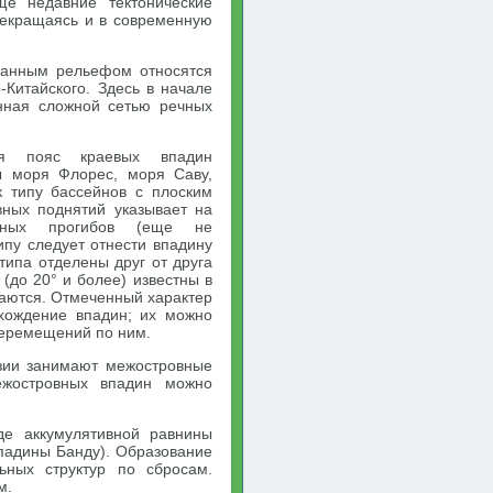
ще недавние тектонические
рекращаясь и в современную
ванным рельефом относятся
Китайского. Здесь в начале
енная сложной сетью речных
ся пояс краевых впадин
ны моря Флорес, моря Саву,
 типу бассейнов с плоским
ных поднятий указывает на
рных прогибов (еще не
ипу следует отнести впадину
типа отделены друг от друга
(до 20° и более) известны в
ваются. Отмеченный характер
хождение впадин; их можно
перемещений по ним.
зии занимают межостровные
ежостровных впадин можно
е аккумулятивной равнины
впадины Банду). Образование
ьных структур по сбросам.
м.