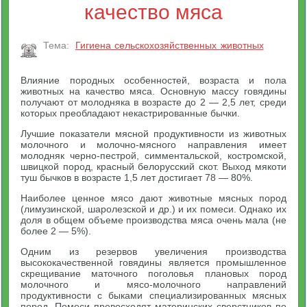
качество мяса
Тема:
Гигиена сельскохозяйственных животных
Влияние породных особенностей, возраста и пола
животных на качество мяса. Основную массу говядины
получают от молодняка в возрасте до 2 — 2,5 лет, среди
которых преобладают некастрированные бычки.
Лучшие показатели мясной продуктивности из животных
молочного и молочно-мясного направления имеет
молодняк черно-пестрой, симментальской, костромской,
швицкой пород, красный белорусский скот. Выход мякоти
туш бычков в возрасте 1,5 лет достигает 78 — 80%.
Наиболее ценное мясо дают животные мясных пород
(лимузинской, шаролезской и др.) и их помеси. Однако их
доля в общем объеме производства мяса очень мала (не
более 2 — 5%).
Одним из резервов увеличения производства
высококачественной говядины является промышленное
скрещивание маточного поголовья плановых пород
молочного и мясо-молочного направлений
продуктивности с быками специализированных мясных
пород. Помеси превосходят материнских сверстников по