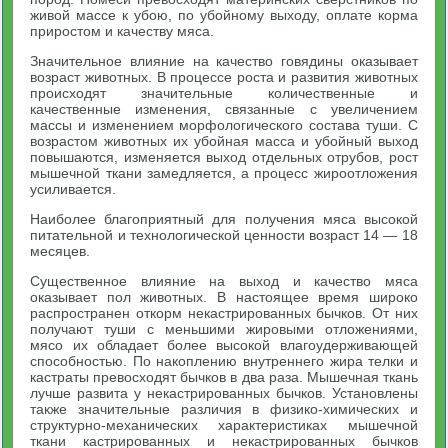
живой массе к убою, по убойному выходу, оплате корма
приростом и качеству мяса.
Значительное влияние на качество говядины оказывает
возраст животных. В процессе роста и развития животных
происходят значительные количественные и
качественные изменения, связанные с увеличением
массы и изменением морфологического состава туши. С
возрастом животных их убойная масса и убойный выход
повышаются, изменяется выход отдельных отрубов, рост
мышечной ткани замедляется, а процесс жироотложения
усиливается.
Наиболее благоприятный для получения мяса высокой
питательной и технологической ценности возраст 14 — 18
месяцев.
Существенное влияние на выход и качество мяса
оказывает пол животных. В настоящее время широко
распространен откорм некастрированных бычков. От них
получают туши с меньшими жировыми отложениями,
мясо их обладает более высокой влагоудерживающей
способностью. По накоплению внутреннего жира телки и
кастраты превосходят бычков в два раза. Мышечная ткань
лучше развита у некастрированных бычков. Установлены
также значительные различия в физико-химических и
структурно-механических характеристиках мышечной
ткани кастрированных и некастрированных бычков