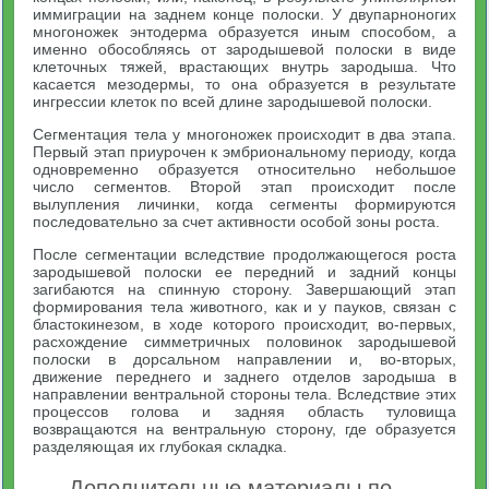
иммиграции на заднем конце полоски. У двупарноногих
многоножек энтодерма образуется иным способом, а
именно обособляясь от зародышевой полоски в виде
клеточных тяжей, врастающих внутрь зародыша. Что
касается мезодермы, то она образуется в результате
ингрессии клеток по всей длине зародышевой полоски.
Сегментация тела у многоножек происходит в два этапа.
Первый этап приурочен к эмбриональному периоду, когда
одновременно образуется относительно небольшое
число сегментов. Второй этап происходит после
вылупления личинки, когда сегменты формируются
последовательно за счет активности особой зоны роста.
После сегментации вследствие продолжающегося роста
зародышевой полоски ее передний и задний концы
загибаются на спинную сторону. Завершающий этап
формирования тела животного, как и у пауков, связан с
бластокинезом, в ходе которого происходит, во-первых,
расхождение симметричных половинок зародышевой
полоски в дорсальном направлении и, во-вторых,
движение переднего и заднего отделов зародыша в
направлении вентральной стороны тела. Вследствие этих
процессов голова и задняя область туловища
возвращаются на вентральную сторону, где образуется
разделяющая их глубокая складка.
Дополнительные материалы по