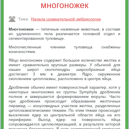
многоножек
Тема:
Начала сравнительной эмбриологии
Многоножки
— типичные наземные животные, в составе
их удлиненного тела различается головной отдел и
сегментированное туловище.
Многочисленные членики туловища снабжены
конечностями.
Яйцо многоножек содержит большое количество желтка и
имеет сравнительно крупные размеры. У обычной для
наших широт сколопендры шарообразные яйца
достигают 3 мм в диаметре. Ядро, окруженное
скоплением цитоплазмы, расположено в центре яйца.
Дробление обычно имеет поверхностный характер, хотя у
некоторых многоножек из группы Symphyla дробление
полное и завершается формированием морулы. Часто
при дроблении происходит образование желточных
пирамид — конусовидных участков желтка, разделенных
цитоплазматическими тяжами. По этим тяжам происходит
выселение ядер из центральной области яйца на его
периферию. Выход ядер на поверхность яйца
сопровождается целлюляризацией, в результате которой
возникает бластодерма. В силу асимметричной миграции