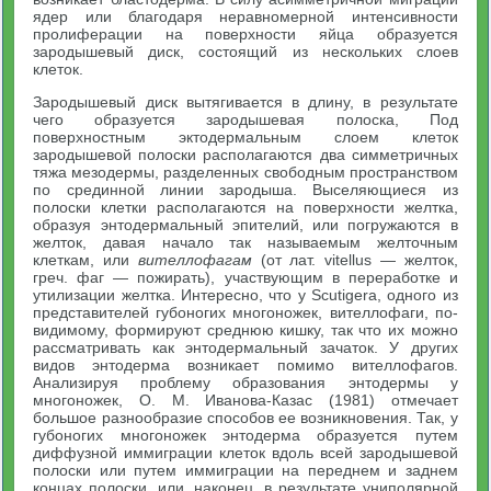
ядер или благодаря неравномерной интенсивности
пролиферации на поверхности яйца образуется
зародышевый диск, состоящий из нескольких слоев
клеток.
Зародышевый диск вытягивается в длину, в результате
чего образуется зародышевая полоска, Под
поверхностным эктодермальным слоем клеток
зародышевой полоски располагаются два симметричных
тяжа мезодермы, разделенных свободным пространством
по срединной линии зародыша. Выселяющиеся из
полоски клетки располагаются на поверхности желтка,
образуя энтодермальный эпителий, или погружаются в
желток, давая начало так называемым желточным
клеткам, или
вителлофагам
(от лат. vitellus — желток,
греч. фаг — пожирать), участвующим в переработке и
утилизации желтка. Интересно, что у Scutigera, одного из
представителей губоногих многоножек, вителлофаги, по-
видимому, формируют среднюю кишку, так что их можно
рассматривать как энтодермальный зачаток. У других
видов энтодерма возникает помимо вителлофагов.
Анализируя проблему образования энтодермы у
многоножек, О. М. Иванова-Казас (1981) отмечает
большое разнообразие способов ее возникновения. Так, у
губоногих многоножек энтодерма образуется путем
диффузной иммиграции клеток вдоль всей зародышевой
полоски или путем иммиграции на переднем и заднем
концах полоски, или, наконец, в результате униполярной