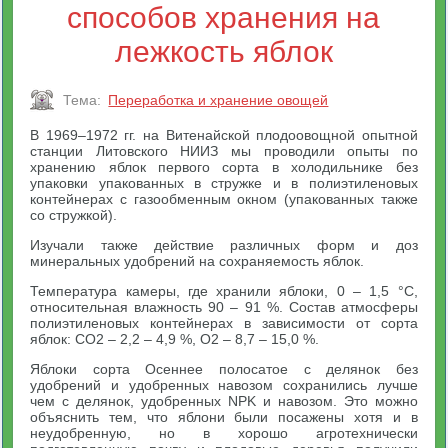
способов хранения на
лежкость яблок
Тема:
Переработка и хранение овощей
В 1969–1972 гг. на Витенайской плодоовощной опытной
станции Литовского НИИЗ мы проводили опыты по
хранению яблок первого сорта в холодильнике без
упаковки упакованных в стружке и в полиэтиленовых
контейнерах с газообменным окном (упакованных также
со стружкой).
Изучали также действие различных форм и доз
минеральных удобрений на сохраняемость яблок.
Температура камеры, где хранили яблоки, 0 – 1,5 °С,
относительная влажность 90 – 91 %. Состав атмосферы
полиэтиленовых контейнерах в зависимости от сорта
яблок: СО2 – 2,2 – 4,9 %, О2 – 8,7 – 15,0 %.
Яблоки сорта Осеннее полосатое с делянок без
удобрений и удобренных навозом сохранились лучше
чем с делянок, удобренных NPK и навозом. Это можно
объяснить тем, что яблони были посажены хотя и в
неудобренную, но в хорошо агротехнически