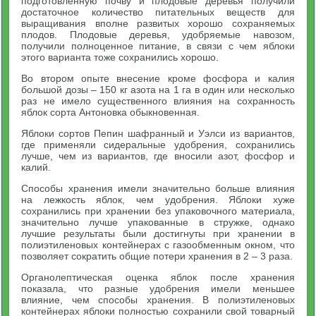
подготовленную почву и плодовые деревья получили
достаточное количество питательных веществ для
выращивания вполне развитых хорошо сохраняемых
плодов. Плодовые деревья, удобряемые навозом,
получили полноценное питание, в связи с чем яблоки
этого варианта тоже сохранились хорошо.
Во втором опыте внесение кроме фосфора и калия
большой дозы – 150 кг азота на 1 га в один или несколько
раз не имело существенного влияния на сохранность
яблок сорта Антоновка обыкновенная.
Яблоки сортов Пепин шафранный и Уэлси из вариантов,
где применяли сидеральные удобрения, сохранились
лучше, чем из вариантов, где вносили азот, фосфор и
калий.
Способы хранения имели значительно больше влияния
на лежкость яблок, чем удобрения. Яблоки хуже
сохранились при хранении без упаковочного материала,
значительно лучше упакованные в стружке, однако
лучшие результаты были достигнуты при хранении в
полиэтиленовых контейнерах с газообменным окном, что
позволяет сократить общие потери хранения в 2 – 3 раза.
Органолептическая оценка яблок после хранения
показала, что разные удобрения имели меньшее
влияние, чем способы хранения. В полиэтиленовых
контейнерах яблоки полностью сохранили свой товарный