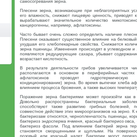
самосогревания зерна.
Плесени зерна, возникающие при неблагоприятных ус
его влажность, снижают пищевую ценность, приводят к
вырабатывают значительное количество микотоксин
канцерогенны, например, афлатоксины.
Часто бывает очень сложно определить наличие плесн
Плесени оказывают существенное влияние на белковый
ухудшая его хлебопекарные свойства. Снижается колич
зерна пшеницы. Изменения происходят в углеводном и 
появляются редуцирующие сахара, убывает содержани
возрастает кислотность.
В результате деятельности грибов увеличивается чи
располагаются в основном в периферийных частях
афлатоксинов проводят гидротермическую 
кондиционирование) зерна. Во время выпечки хлеба а
влиянием процесса брожения, а также высоких температ
Поражение зерна бактериями может произойти как в 
Довольно распространены бактериальные заболе
способствуют также развитию грибных болезней, п
совместное действие этих микроорганизмов на зерно. 
бактериозам относятся, чернопленчатость пшеницы, ко
бактериоз эндосперма ячменя, красный бактериоз овса, 
бактериоз фасоли. Под влиянием бактерий зерна тер
становятся сморщенными и щуплыми. На поверхнос
розовый или красный налет. Бактерии могут перех