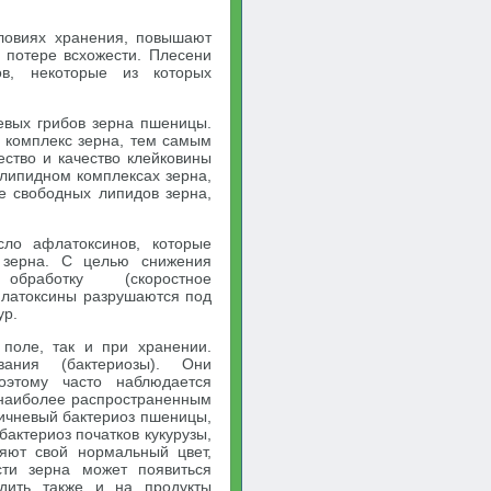
ловиях хранения, повышают
 потере всхожести. Плесени
ов, некоторые из которых
евых грибов зерна пшеницы.
 комплекс зерна, тем самым
ество и качество клейковины
липидном комплексах зерна,
е свободных липидов зерна,
сло афлатоксинов, которые
 зерна. С целью снижения
обработку (скоростное
флатоксины разрушаются под
ур.
поле, так и при хранении.
вания (бактериозы). Они
оэтому часто наблюдается
К наиболее распространенным
ричневый бактериоз пшеницы,
бактериоз початков кукурузы,
яют свой нормальный цвет,
ти зерна может появиться
одить также и на продукты