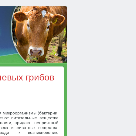
невых грибов
я микроорганизмы (бактерии,
бляют питательные вещества
ьности, придают неприятный
века и животных вещества.
иводит к возникновению