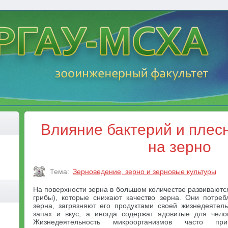
Влияние бактерий и плес
на зерно
Тема:
Зерноведение, зерно и зерновые культуры
На поверхности зерна в большом количестве развиваютс
грибы), которые снижают качество зерна. Они потре
зерна, загрязняют его продуктами своей жизнедеятел
запах и вкус, а иногда содержат ядовитые для чело
Жизнедеятельность микроорганизмов часто пр