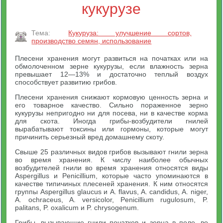
кукурузе
Тема:
Кукуруза: улучшение сортов,
производство семян, использование
Плесени хранения могут развиться на початках или на
обмолоченном зерне кукурузы, если влажность зерна
превышает 12—13% и достаточно теплый воздух
способствует развитию грибов.
Плесени хранения снижают кормовую ценность зерна и
его товарное качество. Сильно пораженное зерно
кукурузы непригодно ни для посева, ни в качестве корма
для скота. Иногда грибы-возбудители гнилей
вырабатывают токсины или гормоны, которые могут
причинить серьезный вред домашнему скоту.
Свыше 25 различных видов грибов вызывают гнили зерна
во время хранения. К числу наиболее обычных
возбудителей гнили во время хранения относятся виды
Aspergillus и Penicillium, которые часто упоминаются в
качестве типичиных плесеней хранения. К ним относятся
группы Aspergillus glaucus и A. flavus, A. candidus, A. niger,
A. ochraceus, A. versicolor, Penicillium rugulosum, P.
palitans, P. oxalicum и P. chrysogenum.
Грибы, вызывающие гнили початков и зерна в поле, во