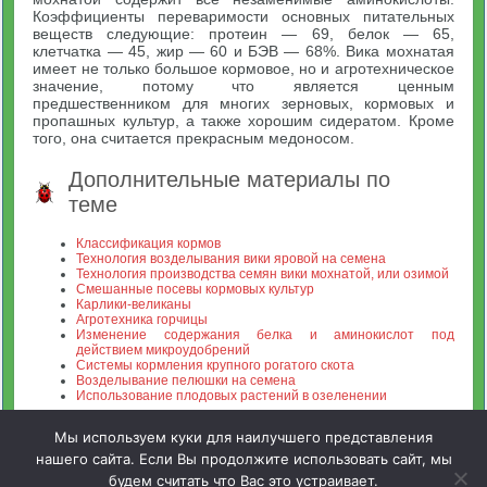
Коэффициенты переваримости основных питательных
веществ следующие: протеин — 69, белок — 65,
клетчатка — 45, жир — 60 и БЭВ — 68%. Вика мохнатая
имеет не только большое кормовое, но и агротехническое
значение, потому что является ценным
предшественником для многих зерновых, кормовых и
пропашных культур, а также хорошим сидератом. Кроме
того, она считается прекрасным медоносом.
Дополнительные материалы по
теме
Классификация кормов
Технология возделывания вики яровой на семена
Технология производства семян вики мохнатой, или озимой
Смешанные посевы кормовых культур
Карлики-великаны
Агротехника горчицы
Изменение содержания белка и аминокислот под
действием микроудобрений
Системы кормления крупного рогатого скота
Возделывание пелюшки на семена
Использование плодовых растений в озеленении
Мы используем куки для наилучшего представления
нашего сайта. Если Вы продолжите использовать сайт, мы
будем считать что Вас это устраивает.