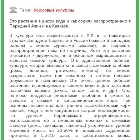
Тема:
Кормовые культуры
Это растение в диком виде и как сорняк распространено в
Передней Азии и на Кавказе.
В культуре она возделывается с XIX в. в некоторых
странах Западной Европы и в России (южные и западные
районы с менее суровыми зимами), но широкого
распространения пока не получила. Хотя это растение
относится к двуручкам, но в основном выращивается в
качестве озимой культуры. Это единственная бобовая
культура, которая высевается в смеси с озимыми хлебами
(рожь, пшеница, тритикале, ячмень). Ее можно
возделывать также при весенних и летних посевах
(поукосные и пожнивные). Это очень ценное бобовое
растение, используемое в свежем виде и для заготовки
различных кормов (силос, сенаж, сено и др.). Она
неплохо поедается животными, особенно в смеси со
злаками в свежем и консервированном виде. При
осеннем посеве она даёт ранний высокобелковый корм
весной, когда в нём ощущается острая необходимость.
По данным Воронежского агроуниверситета
использование её в смешанных посевах с озимыми
злаками (рожь, тритикале, пшеница) увеличивает урожай
кормовой массы на 20-50% и повышает содержание
протеина в 1,5-2,0 раза, а себестоимость корма