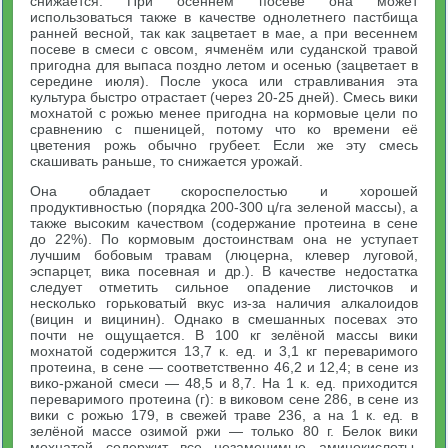
снижается. При осеннем посеве она может
использоваться также в качестве однолетнего пастбища
ранней весной, так как зацветает в мае, а при весеннем
посеве в смеси с овсом, ячменём или суданской травой
пригодна для выпаса поздно летом и осенью (зацветает в
середине июля). После укоса или стравливания эта
культура быстро отрастает (через 20-25 дней). Смесь вики
мохнатой с рожью менее пригодна на кормовые цели по
сравнению с пшеницей, потому что ко времени её
цветения рожь обычно грубеет. Если же эту смесь
скашивать раньше, то снижается урожай.
Она обладает скороспелостью и хорошей
продуктивностью (порядка 200-300 ц/га зеленой массы), а
также высоким качеством (содержание протеина в сене
до 22%). По кормовым достоинствам она не уступает
лучшим бобовым травам (люцерна, клевер луговой,
эспарцет, вика посевная и др.). В качестве недостатка
следует отметить сильное опадение листочков и
несколько горьковатый вкус из-за наличия алкалоидов
(вицин и вицинин). Однако в смешанных посевах это
почти не ощущается. В 100 кг зелёной массы вики
мохнатой содержится 13,7 к. ед. и 3,1 кг переваримого
протеина, в сене — соответственно 46,2 и 12,4; в сене из
вико-ржаной смеси — 48,5 и 8,7. На 1 к. ед. приходится
переваримого протеина (г): в виковом сене 286, в сене из
вики с рожью 179, в свежей траве 236, а на 1 к. ед. в
зелёной массе озимой ржи — только 80 г. Белок вики
мохнатой содержит все незаменимые аминокислоты.