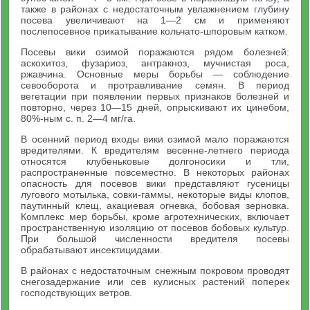
также в районах с недостаточным увлажнением глубину
посева увеличивают на 1—2 см и применяют
послепосевное прикатывание кольчато-шпоровым катком.
Посевы вики озимой поражаются рядом болезней:
аскохитоз, фузариоз, антракноз, мучнистая роса,
ржавчина. Основные меры борьбы — соблюдение
севооборота и протравливание семян. В период
вегетации при появлении первых признаков болезней и
повторно, через 10—15 дней, опрыскивают их цинебом,
80%-ным с. п. 2—4 мг/га.
В осенний период входы вики озимой мало поражаются
вредителями. К вредителям весенне-летнего периода
относятся клубеньковые долгоносики и тли,
распространенные повсеместно. В некоторых районах
опасность для посевов вики представляют гусеницы
лугового мотылька, совки-гаммы, некоторые виды клопов,
паутинный клещ, акациевая огневка, бобовая зерновка.
Комплекс мер борьбы, кроме агротехнических, включает
пространственную изоляцию от посевов бобовых культур.
При большой численности вредителя посевы
обрабатывают инсектицидами.
В районах с недостаточным снежным покровом проводят
снегозадержание или сев кулисных растений поперек
господствующих ветров.