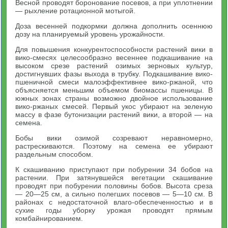
Весной проводят боронование посевов, а при уплотнении
— рыхление ротационной мотыгой.
Доза весенней подкормки должна дополнить осеннюю
дозу на планируемый уровень урожайности.
Для повышения конкурентоспособности растений вики в
вико-смесях целесообразно весеннее подкашивание на
высоком срезе растений озимых зерновых культур,
достигнувших фазы выхода в трубку. Подкашивание вико-
пшеничной смеси малоэффективнее вико-ржаной, что
объясняется меньшим объемом биомассы пшеницы. В
южных зонах страны возможно двойное использование
вико-ржаных смесей. Первый укос убирают на зеленую
массу в фазе бутонизации растений вики, а второй — на
семена.
Бобы вики озимой созревают неравномерно,
растрескиваются. Поэтому на семена ее убирают
раздельным способом.
К скашиванию приступают при побурении 34 бобов на
растении. При затянувшейся вегетации скашивание
проводят при побурении половины бобов. Высота среза
— 20—25 см, а сильно полегших посевов — 5—10 см. В
районах с недостаточной влаго-обеспеченностью и в
сухие годы уборку урожая проводят прямым
комбайнированием.