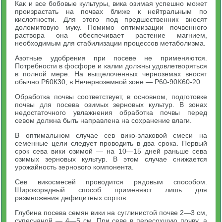
Как и все бобовые культуры, вика озимая успешно может
произрастать на почвах ближе к нейтральным по
кислотности. Для этого под предшественник вносят
доломитовую муку. Помимо оптимизации почвенного
раствора она обеспечивает растение магнием,
необходимым для стабилизации процессов метаболизма.
Азотные удобрения при посеве не применяются.
Потребности в фосфоре и калии должны удовлетворяться
в полной мере. На выщелоченных черноземах вносят
обычно Р60К30, в Нечерноземной зоне — P60-90K60-20.
Обработка почвы соответствует, в основном, подготовке
почвы для посева озимых зерновых культур. В зонах
недостаточного увлажнения обработка почвы перед
севом должна быть направлена на сохранение влаги.
В оптимальном случае сев вико-злаковой смеси на
семенные цели следует проводить в два срока. Первый
срок сева вики озимой — на 10—15 дней раньше сева
озимых зерновых культур. В этом случае снижается
урожайность зернового компонента.
Сев викосмесей проводится рядовым способом.
Широкорядный способ применяют лишь для
размножения дефицитных сортов.
Глубина посева семян вики на суглинистой почве 2—3 см,
супесчаной — 4—5 см. При севе в пересохшую почву, а