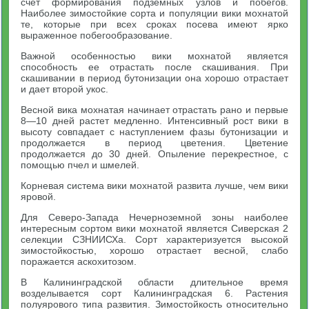
счет формирования подземных узлов и побегов.
Наиболее зимостойкие сорта и популяции вики мохнатой
те, которые при всех сроках посева имеют ярко
выраженное побегообразование.
Важной особенностью вики мохнатой является
способность ее отрастать после скашивания. При
скашивании в период бутонизации она хорошо отрастает
и дает второй укос.
Весной вика мохнатая начинает отрастать рано и первые
8—10 дней растет медленно. Интенсивный рост вики в
высоту совпадает с наступлением фазы бутонизации и
продолжается в период цветения. Цветение
продолжается до 30 дней. Опыление перекрестное, с
помощью пчел и шмелей.
Корневая система вики мохнатой развита лучше, чем вики
яровой.
Для Северо-Запада Нечерноземной зоны наиболее
интересным сортом вики мохнатой является Сиверская 2
селекции СЗНИИСХа. Сорт характеризуется высокой
зимостойкостью, хорошо отрастает весной, слабо
поражается аскохитозом.
В Калининградской области длительное время
возделывается сорт Калининградская 6. Растения
полуярового типа развития. Зимостойкость относительно