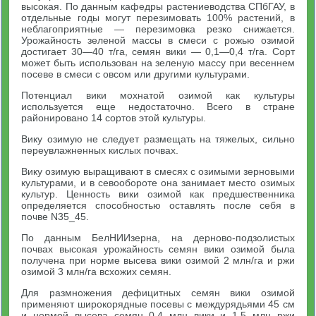
высокая. По данным кафедры растениеводства СПбГАУ, в
отдельные годы могут перезимовать 100% растений, в
неблагоприятные — перезимовка резко снижается.
Урожайность зеленой массы в смеси с рожью озимой
достигает 30—40 т/га, семян вики — 0,1—0,4 т/га. Сорт
может быть использован на зеленую массу при весеннем
посеве в смеси с овсом или другими культурами.
Потенциал вики мохнатой озимой как культуры
используется еще недостаточно. Всего в стране
районировано 14 сортов этой культуры.
Вику озимую не следует размещать на тяжелых, сильно
переувлажненных кислых почвах.
Вику озимую выращивают в смесях с озимыми зерновыми
культурами, и в севообороте она занимает место озимых
культур. Ценность вики озимой как предшественника
определяется способностью оставлять после себя в
почве N35_45.
По данным БелНИИзерна, на дерново-подзолистых
почвах высокая урожайность семян вики озимой была
получена при норме высева вики озимой 2 млн/га и ржи
озимой 3 млн/га всхожих семян.
Для размножения дефицитных семян вики озимой
применяют широкорядные посевы с междурядьями 45 см
и нормой высева семян 0,4 млн вики и 1,5 млн ржи