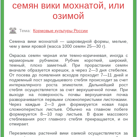
семян вики мохнатой, или
озимой
Тема:
Кормовые культуры России
Семена вики мохнатой — шаровидной формы, мельче,
чем у вики яровой (масса 1000 семян 25—30 г).
Окраска семян черная или темно-коричневая, иногда с
мраморным рубчиком. Рубчик короткий, широкий,
темный, плохо заметный. При прорастании семян
вначале образуется корешок, а через 2—3 дня стебелек.
От посева до появления всходов проходит 7—11 дней и
подземный пост зародышевого стебля происходит за счет
интеркалярного роста эпикотиля. Дальнейший рост
стебля осуществляется за счет верхушечной почки. При
выходе на поверхность почвы верхушечная почка
разворачивается первыми сложноперистыми листочками.
Через каждые 2—3 дня формируется новая пара
сложноперистых листьев. Обычно на главном побеге
формируется 8—10 пар листьев. В фазе массового
стеблевания рост главного стебля прекращается, и он
отмирает.
Перезимовка растений вики озимой осуществляется за