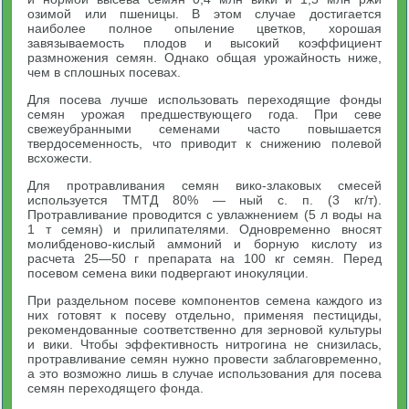
озимой или пшеницы. В этом случае достигается
наиболее полное опыление цветков, хорошая
завязываемость плодов и высокий коэффициент
размножения семян. Однако общая урожайность ниже,
чем в сплошных посевах.
Для посева лучше использовать переходящие фонды
семян урожая предшествующего года. При севе
свежеубранными семенами часто повышается
твердосеменность, что приводит к снижению полевой
всхожести.
Для протравливания семян вико-злаковых смесей
используется ТМТД 80% — ный с. п. (3 кг/т).
Протравливание проводится с увлажнением (5 л воды на
1 т семян) и прилипателями. Одновременно вносят
молибденово-кислый аммоний и борную кислоту из
расчета 25—50 г препарата на 100 кг семян. Перед
посевом семена вики подвергают инокуляции.
При раздельном посеве компонентов семена каждого из
них готовят к посеву отдельно, применяя пестициды,
рекомендованные соответственно для зерновой культуры
и вики. Чтобы эффективность нитрогина не снизилась,
протравливание семян нужно провести заблаговременно,
а это возможно лишь в случае использования для посева
семян переходящего фонда.