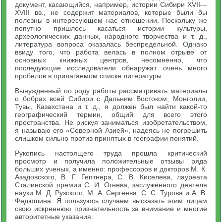
документ, касающийся, например, истории Сибири XVII—
XVIII вв., не содержит материалов, которые были бы
полезны в интересующем нас отношении. Поскольку же
попутно пришлось касаться истории культуры,
археологических данных, народного творчества и т. д.,
литература вопроса оказалась беспредельной. Однако
ввиду того, что работа велась в полном отрыве от
основных книжных центров, несомненно, что
последующие исследователи обнаружат очень много
пробелов в прилагаемом списке литературы.
Вынужденный по роду работы рассматривать материалы
о бобрах всей Сибири с Дальним Востоком, Монголии,
Тувы, Казахстана и т. д., я должен был найти какой-то
географический термин, общий для всего этого
пространства. Не рискуя заниматься изобретательством,
я называю его «Северной Азией», надеясь не погрешить
слишком сильно против принятых в географии понятий.
Рукопись настоящего труда прошла критический
просмотр и получила положительные отзывы ряда
больших ученых, а именно: профессоров и докторов М. К.
Азадовского, В. Г. Гептнера, С. В. Киселева, лауреата
Сталинской премии С. И. Огнева, заслуженного деятеля
науки М. Д. Рузского, М. А. Сергеева, С. С. Турова и А. В.
Федюшина. Я пользуюсь случаем высказать этим лицам
свою искреннюю признательность за внимание и многие
авторитетные указания.