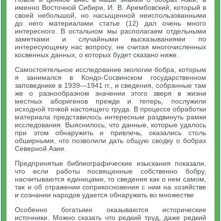
именно Восточной Сибири, И. В. Арембовский, который в
своей небольшой, но насыщенной неиспользованными
до него материалами статье (12) дал очень много
интересного. В остальном мы располагаем отдельными
заметками и случайными высказываниями по
интересующему нас вопросу, не считая многочисленных
косвенных данных, о которых будет сказано ниже.
Самостоятельное исследование экологии бобра, которым
я занимался в Кондо-Сосвинском государственном
заповеднике в 1939—1941 гг., и сведения, собранные там
же о разнообразном значении этого зверя в жизни
местных аборигенов прежде и теперь, послужили
исходной точкой настоящего труда. В процессе обработки
материала представилось интересным раздвинуть рамки
исследования. Выяснилось, что данные, которые удалось
при этом обнаружить и привлечь, оказались столь
обширными, что позволили дать общую сводку о бобрах
Северной Азии.
Предпринятые библиографические изыскания показали,
что если работы посвященные собственно бобру,
насчитываются единицами, то сведения как о нем самом,
так и об отражении соприкосновения с ним на хозяйстве
и сознании народов удается обнаружить во множестве
Особенно богатыми оказываются исторические
источники. Можно сказать что редкий труд, даже редкий