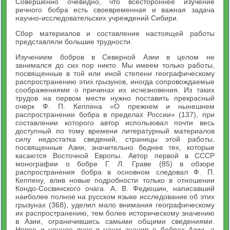
Совершенно очевидно, что всестороннее изучение
речного бобра есть своевременная и важная задача
научно-исследовательских учреждений Сибири.
Сбор материалов и составление настоящей работы
представляли большие трудности.
Изучением бобров в Северной Азии в целом не
занимался до сих пор никто. Мы имеем только работы,
посвященные в той или иной степени географическому
распространению этих грызунов, иногда сопровождаемые
соображениями о причинах их исчезновения. Из таких
трудов на первом месте нужно поставить прекрасный
очерк Ф. П. Кеппена «О прежнем и нынешнем
распространении бобра в пределах России» (137), при
составлении которого автор использовал почти весь
доступный по тому времени литературный материалов
силу недостатка сведений, страницы этой работы,
посвященные Азии, значительно беднее тех, которые
касаются Восточной Европы. Автор первой в СССР
монографии о бобре Г. Л. Граве (85) в обзоре
распространения бобра в основном следовал Ф. П.
Кеппену, влив новые подробности только в отношении
Кондо-Сосвинского очага. А. В. Федюшин, написавший
наиболее полное на русском языке исследование об этих
грызунах (368), уделил мало внимания географическому
их распространению, тем более историческому значению
в Азии, ограничившись самыми общими сведениями.
Новое и ценное внес в наши знания о бобрах Азии, а