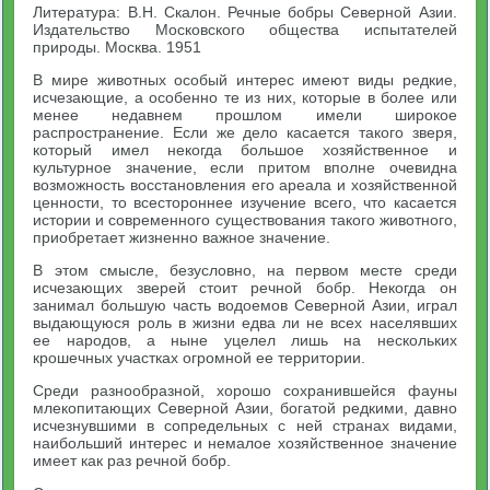
Литература: В.Н. Скалон. Речные бобры Северной Азии.
Издательство Московского общества испытателей
природы. Москва. 1951
В мире животных особый интерес имеют виды редкие,
исчезающие, а особенно те из них, которые в более или
менее недавнем прошлом имели широкое
распространение. Если же дело касается такого зверя,
который имел некогда большое хозяйственное и
культурное значение, если притом вполне очевидна
возможность восстановления его ареала и хозяйственной
ценности, то всестороннее изучение всего, что касается
истории и современного существования такого животного,
приобретает жизненно важное значение.
В этом смысле, безусловно, на первом месте среди
исчезающих зверей стоит речной бобр. Некогда он
занимал большую часть водоемов Северной Азии, играл
выдающуюся роль в жизни едва ли не всех населявших
ее народов, а ныне уцелел лишь на нескольких
крошечных участках огромной ее территории.
Среди разнообразной, хорошо сохранившейся фауны
млекопитающих Северной Азии, богатой редкими, давно
исчезнувшими в сопредельных с ней странах видами,
наибольший интерес и немалое хозяйственное значение
имеет как раз речной бобр.