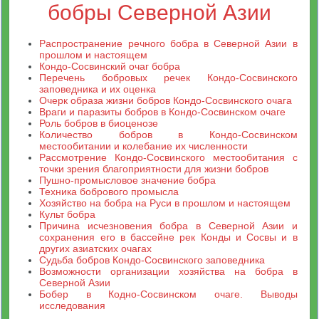
бобры Северной Азии
Распространение речного бобра в Северной Азии в
прошлом и настоящем
Кондо-Сосвинский очаг бобра
Перечень бобровых речек Кондо-Сосвинского
заповедника и их оценка
Очерк образа жизни бобров Кондо-Сосвинского очага
Враги и паразиты бобров в Кондо-Сосвинском очаге
Роль бобров в биоценозе
Количество бобров в Кондо-Сосвинском
местообитании и колебание их численности
Рассмотрение Кондо-Сосвинского местообитания с
точки зрения благоприятности для жизни бобров
Пушно-промысловое значение бобра
Техника бобрового промысла
Хозяйство на бобра на Руси в прошлом и настоящем
Культ бобра
Причина исчезновения бобра в Северной Азии и
сохранения его в бассейне рек Конды и Сосвы и в
других азиатских очагах
Судьба бобров Кондо-Сосвинского заповедника
Возможности организации хозяйства на бобра в
Северной Азии
Бобер в Кодно-Сосвинском очаге. Выводы
исследования