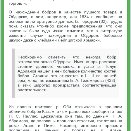
торговли.
О нахождении бобров в качестве пушного товара в
Обдорске, о чем, например, для 1834 г. сообщает на
основании литературных данных, Б. Городков (82), трудно
пока сказать что-либо кроме предположения, что они
завезены были туда извне; отметим, что в литературе
известны случаи нахождения в Обдорске бобровых
шкурок даже с клеймами Лейпцигской ярмарки.
Необходимо отметить, что некогда бобр
встречался около Обдорска. Именно при раскопке
стоянки древнего человека в устье р. Полуя
Адрианов нашел в ней большое количество костей
бобра. Стоянка эта относится к I—III вв. нашей
эры, когда, по изысканиям Б. А. Тихомирова (433),
в этих широтах произрастала соответствующая
растительность.
Из правых притоков р. Оби отличался в прошлом
обилием бобров Казым, о чем ранее всех сообщил тот же
П. С. Паллас. Держались они там, по данным Н. А.
Абрамова, до половины прошлого столетия, так же как на
реках Агане и Пиме. Наконец, интересно привести
последние из данных о бобрах на р. Агане,