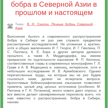
бобра в Северной Азии в
прошлом и настоящем
Тема:
В. Н. Скалон. Речные бобры Северной
Азии
Выяснение былого и современного распространения
бобра в Сибири не раз уже служило предметом
рассмотрения исследователей. Не упоминая о кратких,
хотя и общих заключениях И. Г. Георги, И. Г. Гмелина, П.
С. Палласа, К. Е. Бэра и других авторов далекого
прошлого, а также А. Миддендорфа, мы имеем
прекрасное по тщательности изыскание Ф. П. Кеппена,
соответственные главы в современных монографиях Г. Л.
Граве и А. В. Федюшина и, наконец, интересное, хотя и
небольшое исследование И. В. Арембовского. Однако
перечисленные труды, на которые мы не раз будем
ссылаться ниже, далеко не исчерпали вопроса.
Кропотливые библиографические изыскания позволяют
привлечь целый ряд ценных источников [особенно М.
Пихтина и Г. Н. Потанина], много нового дают опросы, и
все вместе делает своевременным пересмотр всего, что
нам известно о распространении, бобра в Сибири,
наново.