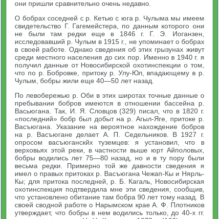
они пришли сравнительно очень недавно.
О бобрах соседней с р. Кетью с юга р. Чулыма мы имеем
свидетельство Г. Гагемейстера, по данным которого они
не были там редки еще в 1846 г. Г. Э. Иоганзен,
исследовавший р. Чулым в 1915 г., не упоминает о бобрах
в своей работе. Однако сведения об этих грызунах живут
среди местного населения до сих пор. Именно в 1940 г. я
получил данные от Новосибирской охотинспекции о том,
что по р. Бобровке, притоку р. Улу-Юл, впадающему в р.
Чулым, бобры жили еще 40—50 лет назад.
По левобережью р. Оби в этих широтах точные данные о
пребывании бобров имеются в отношении бассейна р.
Васьюгана. Так, И. Я. Словцов (329) писал, что в 1820 г.
«последний» бобр был добыт на р. Агыл-Яге, притоке р.
Васъюгана. Указание на вероятное нахождение бобров
на р. Васъюгане делает А. П. Седельников. В 1927 г.
опросом васъюганскйх туземцев: я установил, что в
верховьях этой реки, в частности выше юрт Айполовых,
бобры водились лет 75—80 назад, но и в ту пору были
весьма редки. Примерно той же давности сведения я
имел о правых притоках р. Васъюгана Чежап-Кы и Нярль-
Кы; для притока последней, р. Б. Кагаль, Новосибирская
охотинспекция подтвердила мне эти сведения, сообщив,
что установлено обитание там бобра 90 лет тому назад. В
своей сводной работе о Нарымском крае А. Ф. Плотников
утверждает, что бобры в нем водились только, до 40-х гг.