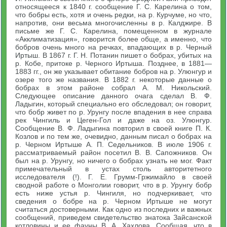
относящееся к 1840 г. сообщение Г. С. Карелина о том,
что бобры есть, хотя и очень редки, на р. Курчуме, но что,
напротив, они весьма многочисленны в р. Калджире. В
письме же Г. С. Карелина, помещенном в журнале
«Акклиматизация», говорится более обще, а именно, что
бобров очень много на речках, впадающих в р. Черный
Иртыш. В 1867 г. Г. Н. Потанин пишет о бобрах, убитых на
р. Кобе, притоке р. Черного Иртыша. Позднее, в 1881—
1883 гг., он же указывает обитание бобров на р. Улюнгур и
озере того же названия. В 1882 г. некоторые данные о
бобрах в этом районе собрал A. М. Никольский.
Следующее описание данного очага сделал B. Ф.
Ладыгин, который специально его обследовал; он говорит,
что бобр живет по р. Урунгу после впадения в нее справа
рек Чингиль и Цеген-Гол и даже на оз. Улюнгур.
Сообщение В. Ф. Ладыгина повторил в своей книге П. К.
Козлов и по тем же, очевидно, данным писал о бобрах на
р. Черном Иртыше А. П. Седельников. В июле 1906 г.
рассматриваемый район посетил В. В. Сапожников. Он
был на р. Урунгу, но ничего о бобрах узнать не мог. Факт
примечательный в устах столь авторитетного
исследователя (!). Г. Е. Грумм-Гржимайло в своей
сводной работе о Монголии говорит, что в р. Урунгу бобр
есть ниже устья р. Чингиля, но подчеркивает, что
сведения о бобре на р. Черном Иртыше не могут
считаться достоверными. Как одно из последних и важных
сообщений, приведем свидетельство знатока Зайсанской
котловины и ее фауны В. А. Хахлова. Сообщая, что в