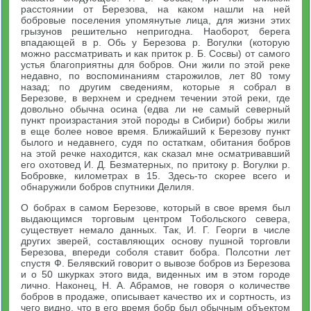
расстоянии от Березова, на каком нашли на ней
бобровые поселения упомянутые лица, для жизни этих
грызунов решительно непригодна. Наоборот, берега
впадающей в р. Обь у Березова р. Вогулки (которую
можно рассматривать и как приток р. Б. Сосвы) от самого
устья благоприятны для бобров. Они жили по этой реке
недавно, по воспоминаниям старожилов, лет 80 тому
назад; по другим сведениям, которые я собрал в
Березове, в верхнем и среднем течении этой реки, где
довольно обычна осина (едва ли не самый северный
пункт произрастания этой породы в Сибири) бобры жили
в еще более новое время. Ближайший к Березову пункт
былого и недавнего, судя по остаткам, обитания бобров
на этой речке находится, как сказал мне осматривавший
его охотовед И. Д. Безматерных, по притоку р. Вогулки р.
Бобровке, километрах в 15. Здесь-то скорее всего и
обнаружили бобров спутники Делиля.
О бобрах в самом Березове, который в свое время был
выдающимся торговым центром Тобольского севера,
существует немало данных. Так, И. Г. Георги в числе
других зверей, составляющих основу пушной торговли
Березова, впереди соболя ставит бобра. Полсотни лет
спустя Ф. Белявский говорит о вывозе бобров из Березова
и о 50 шкурках этого вида, виденных им в этом городе
лично. Наконец, Н. А. Абрамов, не говоря о количестве
бобров в продаже, описывает качество их и сортность, из
чего видно, что в его время бобр был обычным объектом