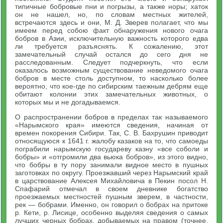
типичные бобровые пни и погрызы, а также норы; хаток
он не нашел, но, по словам местных жителей,
встречаются здесь и они, М. Д. Зверев полагает, что мы
имеем перед собою факт обнаружения нового очага
бобров в Азии, исключительную важность которого едва
ли требуется разъяснять. К сожалению, этот
замечательный случай остался до сего дня не
расследованным. Следует подчеркнуть, что если
оказалось возможным существование неведомого очага
бобров в месте столь доступном, то насколько более
вероятно, что кое-где по сибирским таежным дебрям еще
обитают колонии этих замечательных животных, о
которых мы и не догадываемся.
О распространении бобров в пределах так называемого
«Нарымского края» имеются сведения, начиная от
времен покорения Сибири. Так, С. В. Бахрушин приводит
относящуюся к 1641 г. жалобу казаков на то, что самоеды
пограбили нарымскую государеву казну «все соболи и
бобры» и «отгромили два вьюка бобров», из этого видно,
что бобры в ту пору занимали видное место в пушных
заготовках по округу. Проезжавший через Нарымский край
в царствование Алексея Михайловича в Пекин посол Н.
Спафарий отмечал в своем дневнике богатство
проезжаемых местностей пушным зверем, в частности,
рек — бобрами. Именно, он говорил о бобрах на притоке
р. Кети, р. Лисице, особенно выделяя сведения о самых
лучших черных бобрах, добываемых на правом (точнее,