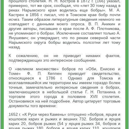
прошлого столетия. Н. Н. Костров в 1872 г. (166) указал,
примерно, тот же срок, сообщая, что «лет 30 тому назад в
реках Нарымского края водились еще бобры». М. А.
Кастрен в 1856 г. писал, что в Томском крае бобр почти
исчез. Таким образом литературные сведения немного не
совпадают с данными моего опроса. В. П. Аникин и
другие авторы, писавшие о крае после А. Ф. Плотникова,
не упоминают о бобрах. Исключение составляет только А.
Янушевич; он утверждает, что по рекам северной части
Нарымского округа бобры водились полсотни лет тому
назад.
К сожалению, он не приводит никаких фактов,
подтверждающих это интересное сообщение.
О «великом множестве» бобров по «Оби, Енисею и
Томе» Ф. П. Кеппен приводит свидетельство,
относящееся к 1786 г. Однако для Томска и
возглавлявшейся им территории мы имеем гораздо более
точные, замечательно интересные сведения о бобрах,
заключающиеся в небольшой статье Г. Н. Потанина о
торговле этого города в половине XVII столетия.
Остановимся на ней подробнее. Автор цитирует торговые
документы того времени:
1652 г. «К Руси через Камень» отпущено «бобров, ярцев и
кошлоков карих и рыжих и вешних 732. Бобров и ярцев
карих 20, бобров рыжих (54 у ярцев рыжих 34, бобров и
ярцев рыжих 180, бобров и ярцев карих 110, кошлоков