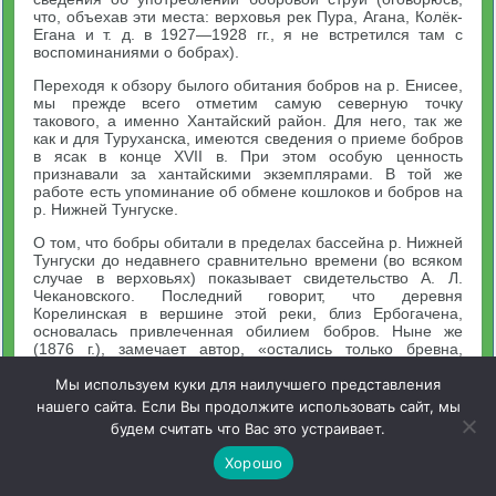
что, объехав эти места: верховья рек Пура, Агана, Колёк-
Егана и т. д. в 1927—1928 гг., я не встретился там с
воспоминаниями о бобрах).
Переходя к обзору былого обитания бобров на р. Енисее,
мы прежде всего отметим самую северную точку
такового, а именно Хантайский район. Для него, так же
как и для Туруханска, имеются сведения о приеме бобров
в ясак в конце XVII в. При этом особую ценность
признавали за хантайскими экземплярами. В той же
работе есть упоминание об обмене кошлоков и бобров на
р. Нижней Тунгуске.
О том, что бобры обитали в пределах бассейна р. Нижней
Тунгуски до недавнего сравнительно времени (во всяком
случае в верховьях) показывает свидетельство А. Л.
Чекановского. Последний говорит, что деревня
Корелинская в вершине этой реки, близ Ербогачена,
основалась привлеченная обилием бобров. Ныне же
(1876 г.), замечает автор, «остались только бревна,
бобрами подрезанные». Или, скажем от себя,
исчезновение их произошло не ранее половины
Мы используем куки для наилучшего представления
прошлого столетия. Прекрасно знающий район верховьев
нашего сайта. Если Вы продолжите использовать сайт, мы
р. Нижней Тунгуски Н. Н. Скалой сообщил мне, что в
будем считать что Вас это устраивает.
местах, описанных А. Л. Чекановским, существуют две
речки — Б. и М. Хаталанда, в переводе на русский язык
Хорошо
«Бобровки», но память о бобрах не сохранилась среди
местного населения.