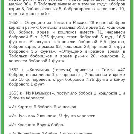
малых 96». В Тобольск вывезено в том же году: «бобров
карих 5, бобров красных 5, бобров красных же вешних 10,
ярцев и кошлоков 9».
1653 г. Отпущено из Томска в Россию 28 июня «бобров
карих и рыжих, больших и малых 598, ярцев 32, кошлоков
80, бобров, ярцев и кошлоков вместе 71, черевеси
бобровой 5 п. 2,75 фунта, струи бобровой 5 пуд., 16,5
фунтов». 6 августа. «Черевеси бобровой 6,5 фунтов,
бобров карих и рыжих 93, кошлоков 23, ярчиков 3, струи
бобровой 3,5 фунта». «Отпущено в разное время в
Тобольск бобришков и ярцев рыжих 20, кошлоков 2,
черевеси бобровой 1 фунт».
1652 г. «Калмыки» (телеуты) привезли в Томск: «47
бобров, в том числе 1 с черевесью, 2 черевеси и кроме
того 15 ф. черевеси, струи бобровой 7,75 фунта и каиру
бобрового 1 фунт».
1653 г. «Из Калмыков», поступило бобров 1, кошлоков 1 и
3 фунта черевеси.
«Из Киргиз» 6 бобров; 6 кошлоков.
«Из Чулыма» 2 кошлока, ½ фунта черевеси.
«Из Красного Яру» 4 бобра.
«Из Енисейска» 2 бобра, 1 фунт черевеси.