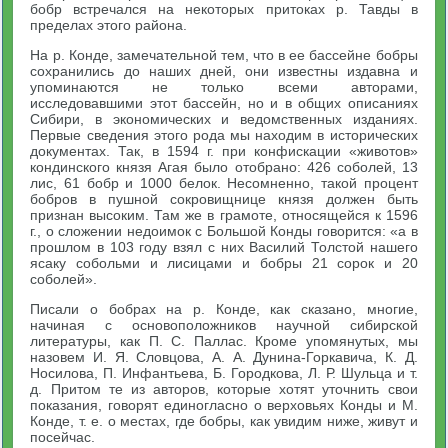
бобр встречался на некоторых притоках р. Тавды в
пределах этого района.
На р. Конде, замечательной тем, что в ее бассейне бобры
сохранились до наших дней, они известны издавна и
упоминаются не только всеми авторами,
исследовавшими этот бассейн, но и в общих описаниях
Сибири, в экономических и ведомственных изданиях.
Первые сведения этого рода мы находим в исторических
документах. Так, в 1594 г. при конфискации «животов»
кондинского князя Агая было отобрано: 426 соболей, 13
лис, 61 бобр и 1000 белок. Несомненно, такой процент
бобров в пушной сокровищнице князя должен быть
признан высоким. Там же в грамоте, относящейся к 1596
г., о сложении недоимок с Большой Конды говорится: «а в
прошлом в 103 году взял с них Василий Толстой нашего
ясаку собольми и лисицами и бобры 21 сорок и 20
соболей».
Писали о бобрах на р. Конде, как сказано, многие,
начиная с основоположников научной сибирской
литературы, как П. С. Паллас. Кроме упомянутых, мы
назовем И. Я. Словцова, А. А. Дунина-Горкавича, К. Д.
Носилова, П. Инфантьева, Б. Городкова, Л. Р. Шульца и т.
д. Притом те из авторов, которые хотят уточнить свои
показания, говорят единогласно о верховьях Конды и М.
Конде, т. е. о местах, где бобры, как увидим ниже, живут и
посейчас.