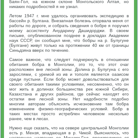
Баян-Гол, на южном склоне Монгольского Алтая, но
никаких подробностей я не узнал.
Летом 1947 г. мне удалось органивовать экспедицию в
бассейн р. Булгана. Внезапная болезнь оторвала меня от
работы по дороге, и собрать сведения о бобре я поручил
моему ассистенту Анударину Дашидорджи. В своем
письме, опубликованном позднее в докладах Академии
наук СССР, он сообщил мне, что бобры на р. Булугуне
(Булгане) живут только на протяжении 40 км от границы
Синьдзяна вверх по течению.
Самое важное, что следует подчеркнуть в отношении
обитания бобра в Монголии, это то, что этот очаг
расположен вне лесной зоны. Долина р. Булугуна с его
зарослями, с уремой из ив и тополя является оазисом
среди пустыни. Если бобр может довольствоваться для
своего обитания такими условиями, несомненно, что он
мог жить в долинах большинства рек южной Сибири,
Казахстана и других районов, где сейчас находят его
остатки вне лесной зоны. Нет надобности подобно
многим авторам объяснять исчезновение там бобра
изменением физико-географических условий. Бобр в
таких местах просто истреблен человеком несколько
ранее, чем в лесах.
Нужно еще сказать, что на севере центральной Монголии
есть р. Мензя, впадающая в р. Чикой. Выяснилось, что
настоящее название ее Минчжи-Гол, производимое от