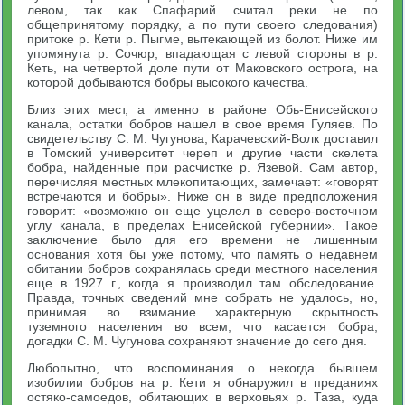
левом, так как Спафарий считал реки не по
общепринятому порядку, а по пути своего следования)
притоке р. Кети р. Пыгме, вытекающей из болот. Ниже им
упомянута р. Сочюр, впадающая с левой стороны в р.
Кеть, на четвертой доле пути от Маковского острога, на
которой добываются бобры высокого качества.
Близ этих мест, а именно в районе Обь-Енисейского
канала, остатки бобров нашел в свое время Гуляев. По
свидетельству С. М. Чугунова, Карачевский-Волк доставил
в Томский университет череп и другие части скелета
бобра, найденные при расчистке р. Язевой. Сам автор,
перечисляя местных млекопитающих, замечает: «говорят
встречаются и бобры». Ниже он в виде предположения
говорит: «возможно он еще уцелел в северо-восточном
углу канала, в пределах Енисейской губернии». Такое
заключение было для его времени не лишенным
основания хотя бы уже потому, что память о недавнем
обитании бобров сохранялась среди местного населения
еще в 1927 г., когда я производил там обследование.
Правда, точных сведений мне собрать не удалось, но,
принимая во взимание характерную скрытность
туземного населения во всем, что касается бобра,
догадки С. М. Чугунова сохраняют значение до сего дня.
Любопытно, что воспоминания о некогда бывшем
изобилии бобров на р. Кети я обнаружил в преданиях
остяко-самоедов, обитающих в верховьях р. Таза, куда