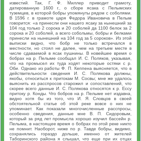
известий. Так, Г. Ф. Миллер приводит грамоту,
датированную 1600 г., о сборе ясака с Пелымских
туземцев, в которой бобры упомянуты рядом с соболями.
В 1596 г. в грамоте царя Федора Ивановича в Пелым
говорится: «а принесли они нашего ясаку за нынешний за
104 год только 2 сорока и 20 соболей да 1100 белок за 2
сорока и 20 соболей, а всего собольмы, бобры и белками
принесли на нынешний на 104 год за 5 сороков». Из этой
выписки видно, что бобр не только встречался в
местности, но стоял не далее, чем на третьем месте в
числе сдаваемой в ясак пушнины. В новейшее время о
бобрах на р. Пелыме сообщал И. С. Поляков, указывая,
что на промысел их туда ходят некоторые остяки с р.
Оби. Однако из работы Ф. П. Кеппена выясняется, что в
действительности сведения И. С. Полякова должны,
якобы, относиться к притокам М. Сосвы; мне же удалось
выяснить из расспросов старожил и сопоставлений, что
скорее всего данные И. С. Полякова относятся к р. Ессу
притоку р. Конды. Что бобров на р. Пелыме нет издавна,
видно хотя бы из того, что И. Я. Словцов в своей
обстоятельной статье об этой реке вовсе о них не
упоминает. Как показали многочисленные расспросы,
особенно сведения, данные мне В. П. Сидоровым,
который за ряд лет промысла хорошо изучил бассейн р.
Пелыма, в настоящее время о бобрах по этой реке никто
не помнит. Наоборот, ниже по р. Тавде бобры, видимо,
сохранялись гораздо дольше, именно от жителей
Таборинского района я слышал, что еще при их отцах