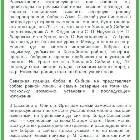
Рассмотрение интересующего нас вопроса мы
произведем по речным системам, начиная с запада, но
сначала попытаемся выяснить северную границу
распространения бобра в Азии. С легкой руки Линстова в
литературе утвердилось странное мнение, будто граница
эта проходит по 70° с. ш., что даже в Западной Сибири,
по утверждению А. В. Федюшина и С. П. Наумова с Н. П.
Лавровым, и на Урале, по Б. С. Виноградову и Г. А. Граве
она находится на том же уровне. Между тем только на р.
Енисее, где во времена исторические бобров, по-
видимому, добывали в Хантайском районе, северные
пределы бобрового ареала приближаются к указанной
широте. На Урале же и в Западной Сибири под 70°
повсюду лежит чистая тундра, во многих местах море, а
за р. Енисеем граница эта еще более уходит на юг.
Северная граница бобра в Сибири не представляет
собою ровной линии, и самые северные ее точки мы,
поскольку возможно, установим в последующем
изложении.
В бассейне р. Оби с р. Иртышом самый замечательный в
интересующем нас смысле участок несомненно исстари
известный, но уцелевший до сих пор Кондо-Сосвинский
очаг — крупнейший во всем Старом Свете. Ниже мы во
всех деталях рассмотрим его границы и распределение в
нем бобров, а сейчас только укажем, что на севере он
охватывает левые притоки р. М. Сосвы, от истоков почти