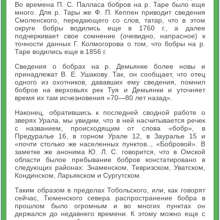
Во времена П. С. Палласа бобров на р. Таре было еще
много. Для р. Тары же Ф. П. Кеппен приводит сведения
Смоленского, передающего со слов, татар, что в этом
округе бобры водились еще в 1760 г., а далее
подчеркивает свое сомнение (очевидно, напрасное) к
точности данных Г. Колмогорова о том, что бобры на р.
Таре водились еще в 1856 г.
Сведения о бобрах на р. Демьянке более новы и
принадлежат В. Е. Ушакову. Так, он сообщает, что отец
одного из охотников, дававших ему сведения, помнил
бобров на верховьях рек Туя и Демьянки и уточняет
время их там исчезновения «70—80 лет назад».
Наконец, обратившись к последней сводной работе о
зверях Урала, мы увидим, что в ней насчитывается речек
с названием, происходящим от слова «бобр», в
Предуралье 16, в горном Урале 12, в Зауралье 15 и
«почти столько же населенных пунктов.., «Бобровой». В
заметке же анонима Ю. Л. С. говорится, что в Омской
области былое пребывание бобров констатировано в
следующих районах: Знаменском, Тевризском, Уватском,
Кондинском, Ларьякском и Сургутском.
Таким образом в пределах Тобольского, или, как говорят
сейчас, Тюменского севера распространение бобра в
прошлом было огромным и во многих пунктах он
держался до недавнего времени. К этому можно еще с