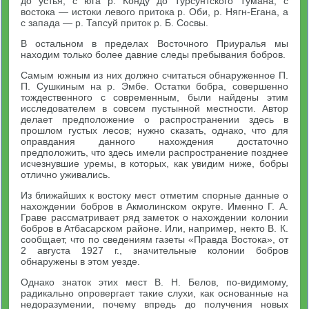
до устья, с юга р. Конду до Турсунтского Тумана, с
востока — истоки левого притока р. Оби, р. Нягн-Егана, а
с запада — р. Тапсуй приток р. Б. Сосвы.
В остальном в пределах Восточного Приуралья мы
находим только более давние следы пребывания бобров.
Самым южным из них должно считаться обнаруженное П.
П. Сушкиным на р. Эмбе. Остатки бобра, совершенно
тождественного с современным, были найдены этим
исследователем в совсем пустынной местности. Автор
делает предположение о распространении здесь в
прошлом густых лесов; нужно сказать, однако, что для
оправдания данного нахождения достаточно
предположить, что здесь имели распространение позднее
исчезнувшие уремы, в которых, как увидим ниже, бобры
отлично уживались.
Из ближайших к востоку мест отметим спорные данные о
нахождении бобров в Акмолинском округе. Именно Г. А.
Граве рассматривает ряд заметок о нахождении колонии
бобров в Атбасарском районе. Или, например, некто В. К.
сообщает, что по сведениям газеты «Правда Востока», от
2 августа 1927 г., значительные колонии бобров
обнаружены в этом уезде.
Однако знаток этих мест В. Н. Белов, по-видимому,
радикально опровергает такие слухи, как основанные на
недоразумении, почему впредь до получения новых