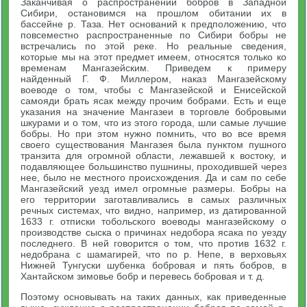
Заканчивая о распространении бобров в Западной
Сибири, остановимся на прошлом обитании их в
бассейне р. Таза. Нет оснований к предположению, что
повсеместно распространенные по Сибири бобры не
встречались по этой реке. Но реальные сведения,
которые мы на этот предмет имеем, относятся только ко
временам Мангазейским. Приведем к примеру
найденный Г. Ф. Миллером, наказ Мангазейскому
воеводе о том, чтобы с Мангазейской и Енисейской
самояди брать ясак между прочим бобрами. Есть и еще
указания на значение Мангазеи в торговле бобровыми
шкурами и о том, что из этого города, шли самые лучшие
бобры. Но при этом нужно помнить, что во все время
своего существования Мангазея была пунктом пушного
транзита для огромной области, лежавшей к востоку, и
подавляющее большинство пушнины, проходившей через
нее, было не местного происхождения. Да и сам по себе
Мангазейский уезд имел огромные размеры. Бобры на
его территории заготавливались в самых различных
речных системах, что видно, например, из датированной
1633 г. отписки тобольского воеводы мангазейскому о
производстве сыска о причинах недобора ясака по уезду
последнего. В ней говорится о том, что против 1632 г.
недобрана с шамагирей, что по р. Непе, в верховьях
Нижней Тунгуски шубенка бобровая и пять бобров, в
Хантайском зимовье бобр и перевесь бобровая и т. д.
Поэтому основывать на таких данных, как приведенные