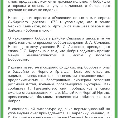
к ним продавать лисиченки красные полские, и бобришка
и корсаки и овчины и тулупы овчинные, а болше того
рухляди никакие не видали».
Наконец, в интересном «Описании новые земли сиречь
Сибирского царства» 1672 г. упомянуто, что в земле
Черных Калмыков, по р. Иртышу от Ямышева озера и до
Зайсана «бобров много».
О нахождении бобров в районе Семипалатинска в те же
приблизительно времена собрал сведения В. А. Селевин.
Наконец, отмечу указание В. И. Липского, приводящего
слова Г. С. Карелина о том, что бобры водились прежде
между Семипалатинском и Омском у поселка
Бобровского.
Издавна известен и сохранился до сих пор бобровый очаг
в бассейне р. Черного Иртыша. Честь его открытия,
видимо, принадлежит так называемым «каменщикам» —
предприимчивым и бесстрашным пионерам освоения
русскими Алтая, вольным поселенщикам Бухтармы. Как
сообщает Г. Гагемейстер, они пробирались в своих
смелых странствованиях на р. Малый или Черный Иртыш,
привлекаемые большим количеством обитавших там
бобров.
В специальной литературе одно из первых указаний на
упомянутый очаг принадлежит Г. С. Карелину. Именно, В.
И. Липский в своей книге о флоре Средней Азии приводит