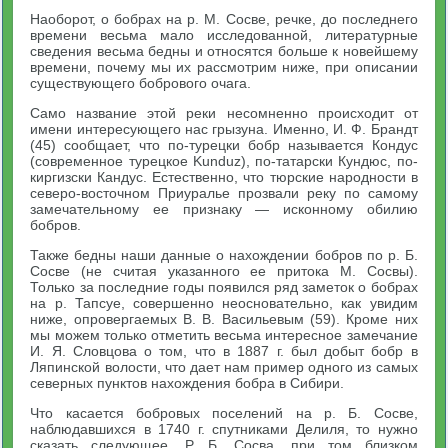
Наоборот, о бобрах на р. М. Сосве, речке, до последнего
времени весьма мало исследованной, литературные
сведения весьма бедны и относятся больше к новейшему
времени, почему мы их рассмотрим ниже, при описании
существующего бобрового очага.
Само название этой реки несомненно происходит от
имени интересующего нас грызуна. Именно, И. Ф. Брандт
(45) сообщает, что по-турецки бобр называется Кондус
(современное турецкое Kunduz), по-татарски Кундюс, по-
киргизски Кандус. Естественно, что тюрские народности в
северо-восточном Приуралье прозвали реку по самому
замечательному ее признаку — исконному обилию
бобров.
Также бедны наши данные о нахождении бобров по р. Б.
Сосве (не считая указанного ее притока М. Сосвы).
Только за последние годы появился ряд заметок о бобрах
на р. Тапсуе, совершенно неосновательно, как увидим
ниже, опровергаемых В. В. Васильевым (59). Кроме них
мы можем только отметить весьма интересное замечание
И. Я. Словцова о том, что в 1887 г. был добыт бобр в
Ляпинской волости, что дает нам пример одного из самых
северных пунктов нахождения бобра в Сибири.
Что касается бобровых поселений на р. Б. Сосве,
наблюдавшихся в 1740 г. спутниками Делиля, то нужно
сказать следующее. Р. Б. Сосва, при том близком