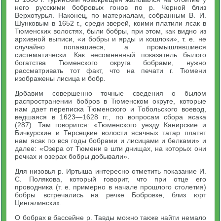
него русскими бобровых гонов по р. Черной близ
Верхотурья. Наконец, по материалам, собранным В. И.
Шунковым в 1652 г., среди зверей, коими платили ясак в
Тюменских волостях, были бобры, при этом, как видно из
архивной выписи, «и бобры и ярды и кошлоки», т. е. не
случайно попавшиеся, а промышлявшиеся
систематически. Как несомненный показатель былого
богатства Тюменского округа бобрами, нужно
рассматривать тот факт, что на печати г. Тюмени
изображены лисица и бобр.
Добавим совершенно точные сведения о былом
распространении бобров в Тюменском округе, которые
нам дает переписка Тюменского и Тобольского воевод,
ведшаяся в 1623—1628 гг., по вопросам сбора ясака
(287). Там говорится: «Тюменского уезду Канирские и
Бичкурские и Терсецкие волости ясачных татар платят
нам ясак по вся годы бобрами и лисицами и белками» и
далее: «Озера от Тюмени в шти днищах, на которых они
речках и озерах бобры добывали».
Для низовья р. Иртыша интересно отметить показание И.
С. Полякова, который говорит, что при отце его
проводника (т. е. примерно в начале прошлого столетия)
бобры встречались на речке Бобровке, близ юрт
Цингалинских.
О бобрах в бассейне р. Тавды можно также найти немало