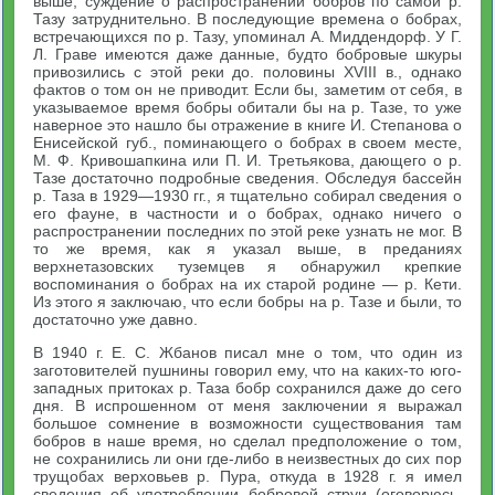
выше, суждение о распространении бобров по самой р.
Тазу затруднительно. В последующие времена о бобрах,
встречающихся по р. Тазу, упоминал А. Миддендорф. У Г.
Л. Граве имеются даже данные, будто бобровые шкуры
привозились с этой реки до. половины XVIII в., однако
фактов о том он не приводит. Если бы, заметим от себя, в
указываемое время бобры обитали бы на р. Тазе, то уже
наверное это нашло бы отражение в книге И. Степанова о
Енисейской губ., поминающего о бобрах в своем месте,
М. Ф. Кривошапкина или П. И. Третьякова, дающего о р.
Тазе достаточно подробные сведения. Обследуя бассейн
р. Таза в 1929—1930 гг., я тщательно собирал сведения о
его фауне, в частности и о бобрах, однако ничего о
распространении последних по этой реке узнать не мог. В
то же время, как я указал выше, в преданиях
верхнетазовских туземцев я обнаружил крепкие
воспоминания о бобрах на их старой родине — р. Кети.
Из этого я заключаю, что если бобры на р. Тазе и были, то
достаточно уже давно.
В 1940 г. Е. С. Жбанов писал мне о том, что один из
заготовителей пушнины говорил ему, что на каких-то юго-
западных притоках р. Таза бобр сохранился даже до сего
дня. В испрошенном от меня заключении я выражал
большое сомнение в возможности существования там
бобров в наше время, но сделал предположение о том,
не сохранились ли они где-либо в неизвестных до сих пор
трущобах верховьев р. Пура, откуда в 1928 г. я имел
сведения об употреблении бобровой струи (оговорюсь,