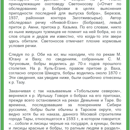
принадлежащие охотоведу Светоносову («Отчет по
обследованию р. Бобровки в целях выяснения
пригодности последней для выпуска бобра», Березов,
1937, районная контора Заготживсырье). Автор
обследовал речку «Инквой-Еган» (Бобровая), левый
приток р. Амни, притока р. Казыма. По его словам, никто
из ныне живущих туземцев не помнит на ней бобра, но со
слов отцов и дедов им известно, что когда-то эти звери
здесь обитали. Светоносов отмечает плохие кормовые
условия речки.
Следуя по р. Оби на юг, мы находим, что по рекам М.
Югану и Ваху, по сведениям, собранным С. М.
Чугуновым, бобры водились до 70-х годов прошлого
столетия. На р. Куль-Егане, правом притоке р. Ваха,
согласно опросов Шмидта, бобры водились около 1870 г.
Эти сведения, как увидим ниже, были ошибочно отнесены
к р. Тазу.
Заканчивая с так называемым «Тобольским севером»,
вернемся к р. Иртышу. Говоря о бобрах на его притоках,
прежде всего остановимся на реках Демьянке и Таре. Во
времена, последовавшие за покорением Сибири
русскими, бобры были обычны в Тарском округе, что
видно хотя бы из наказа, данного Москвой строителям
города Тары, относящегося к 1593 г., в котором говорится:
«…соболи и лисицы черные на государя, а куницы, белки
и лисицы красные и бобры, то ратным людям в раздел».