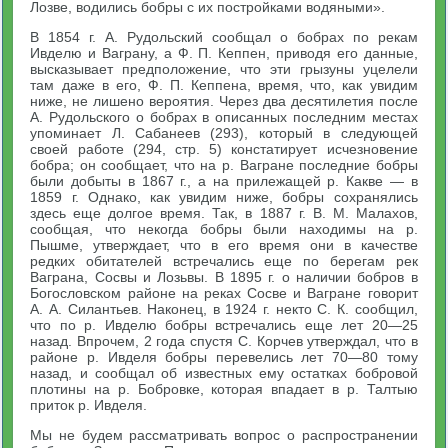
Лозве, водились бобры с их постройками водяными».
В 1854 г. А. Рудольский сообщал о бобрах по рекам
Ивделю и Ваграну, а Ф. П. Кеппен, приводя его данные,
высказывает предположение, что эти грызуны уцелели
там даже в его, Ф. П. Кеппена, время, что, как увидим
ниже, не лишено вероятия. Через два десятилетия после
А. Рудольского о бобрах в описанных последним местах
упоминает Л. Сабанеев (293), который в следующей
своей работе (294, стр. 5) констатирует исчезновение
бобра; он сообщает, что на р. Вагране последние бобры
были добыты в 1867 г., а на прилежащей р. Какве — в
1859 г. Однако, как увидим ниже, бобры сохранялись
здесь еще долгое время. Так, в 1887 г. В. М. Малахов,
сообщая, что некогда бобры были находимы на р.
Пышме, утверждает, что в его время они в качестве
редких обитателей встречались еще по берегам рек
Ваграна, Сосвы и Лозьвы. В 1895 г. о наличии бобров в
Богословском районе на реках Сосве и Вагране говорит
А. А. Силантьев. Наконец, в 1924 г. некто С. К. сообщил,
что по р. Ивделю бобры встречались еще лет 20—25
назад. Впрочем, 2 года спустя С. Корчев утверждал, что в
районе р. Ивделя бобры перевелись лет 70—80 тому
назад, и сообщал об известных ему остатках бобровой
плотины на р. Бобровке, которая впадает в р. Талтыю
приток р. Ивделя.
Мы не будем рассматривать вопрос о распространении