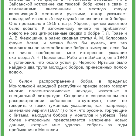
Зайсанской котловине как таковой бобр исчез в связи с
изменениями, внесенными в местную фауну
колонизацией местности русскими, автор указывает
последний известный ему случай появления в ней бобра.
Оно произошло в 1915 г. на р. Уйдене, причем животное
было добыто. К изложенному ничего не прибавляют
нового не раз цитированные сводки о бобре Г. Л. Граве и
А. В. Федюшина, а равно сводная статья А. М. Колосовао
фауне Алтая, и можно было бы думать, что это
замечательное местообитание бобров вымерло, если бы
не лично сообщенное мне интересное указание
охотоведа А. Н. Перменева. Работая в Зайсане, он в 1940
г. установил, что около устья р. Черного Иртыша было
найдено два трупа молодых бобров, принесенных полою
водою.
О былом распространении бобра в пределах
Монгольской народной республики прежде всего говорят
многие палеонтологические находки, известные в
специальной литературе. Сведения о современном его
распространении собственно отсутствуют, если не
говорить о таких туманных указаниях, как, например,
замечание Авриля (1687 г.) о том, что русские, торгующие
с Китаем, находили бобров у монголов и узбеков. Тем
более интересным представляется изложение новых
данных, которые мне удалось собрать за годы
пребывания в Монголии.