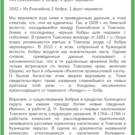
1652 г. Из Енисейска 2 бобра, 1 фунт черевеси.
Мы вернемся еще ниже к приведенным данным, а пока
отметим, что, они не единичны. Так, в 1609 г. из Кимской
волости, находившейся между Енисейском и Томском,
ближе к последнему, черные бобры шли наравне с
соболями. В грамоте Томскому воеводе от 1681 г. о сборе
ясака упоминаются взятые в Томском уезде «2 бобра
чернокарих». В 1610 г. в ясак, собранный в Кузнецкой
волости, бобры входили как значительная часть. Одним
словом, приведенные данные показывают с
несомненностью, что в те удаленные времена бобр не
только встречался по всему Томскому краю, включая
Шорию; но был и обычным объектом промысловой охоты.
О былом богатстве этим зверем верховьев р. Томи
свидетельствует также название главнейшего из левых
притоков этой реки — р. Кондомы, несомненно
происходящего от тюркского «Кондус» — бобр.
Впрочем, о существовании бобров в пределах Кузнецкого
округа мы имеем гораздо более новые сведения.
Именно, в работе Д. Н. Беликова о первых насельниках
Томского края есть следующее указание. В 1764—1766 гг.
работала комиссия по расследованию притеснений,
чинившихся русскими коренному населению в Томском и
Кузнецком округах. В одном из документов названной
комиссии, относящемуся к населению Колывано-