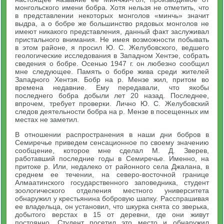
монгольского имени бобра. Хотя нельзя не отметить, что
в представлении некоторых монголов «минчь» значит
выдра, а о бобре же большинство рядовых монголов не
имеют никакого представления, данный факт заслуживал
пристального внимания. Не имея возможности побывать
в этом районе, я просил Ю. С. Желубовского, ведшего
геологические исследования в Западном Хентэе, собрать
сведения о бобре. Осенью 1947 г. он любезно сообщил
мне следующее. Память о бобре жива среди жителей
Западного Хентэя. Бобр на р. Мензе жил, притом во
времена недавние. Ему передавали, что якобы
последнего бобра добыли лет 20 назад. Последнее,
впрочем, требует проверки. Лично Ю. С. Желубовский
следов деятельности бобра на р. Мензе в посещенных им
местах не заметил.
В отношении распространения в наши дни бобров в
Семиречье приведем сенсационное по своему значению
сообщение, которое мне сделал М. Д. Зверев,
работавший последние годы в Семиречье. Именно, на
притоке р. Или, недалеко от районного села Джалана, в
среднем ее течении, на северо-восточной границе
Алмаатинского государственного заповедника, студент
зоологического отделения местного университета
обнаружил у крестьянина бобровую шапку. Расспрашивая
ее владельца, он установил, что шкурка снята со зверька,
добытого верстах в 15 от деревни, где они живут
постоянно. Студент посетил это место и обнаружил