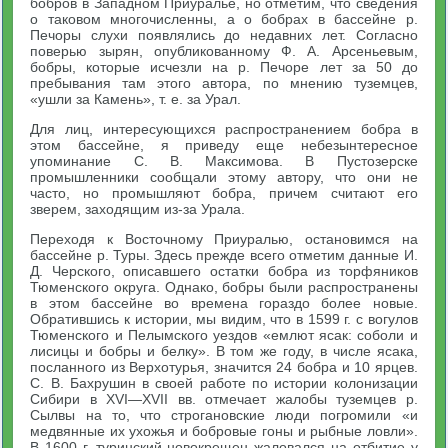
бобров в Западном Приуралье, но отметим, что сведения
о таковом многочисленны, а о бобрах в бассейне р.
Печоры слухи появлялись до недавних лет. Согласно
поверью зырян, опубликованному Ф. А. Арсеньевым,
бобры, которые исчезли на р. Печоре лет за 50 до
пребывания там этого автора, по мнению туземцев,
«ушли за Камень», т. е. за Урал.
Для лиц, интересующихся распространением бобра в
этом бассейне, я приведу еще небезынтересное
упоминание С. В. Максимова. В Пустозерске
промышленники сообщали этому автору, что они не
часто, но промышляют бобра, причем считают его
зверем, заходящим из-за Урала.
Переходя к Восточному Приуралью, остановимся на
бассейне р. Туры. Здесь прежде всего отметим данные И.
Д. Черского, описавшего остатки бобра из торфяников
Тюменского округа. Однако, бобры были распространены
в этом бассейне во времена гораздо более новые.
Обратившись к истории, мы видим, что в 1599 г. с вогулов
Тюменского и Пелымского уездов «емлют ясак: соболи и
лисицы и бобры и белку». В том же году, в числе ясака,
посланного из Верхотурья, значится 24 бобра и 10 ярцев.
С. В. Бахрушин в своей работе по истории колонизации
Сибири в XVI—XVII вв. отмечает жалобы туземцев р.
Сылвы на то, что строгановские люди погромили «и
медвянные их ухожья и бобровые гоны и рыбные ловли».
В 1600 г. туринский новокрещен жаловался на отбитие у