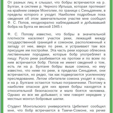
От разных лиц я слышал, что бобры встречаются на р.
Булган, в системе р. Черного Иртыша, которая протекает
на крайнем севере Монголии, по границе с Синьдзянем, в
пределы которого и уходит. Наиболее подробные пока
сведения об этом замечательном участке мне сообщил
Ф. С. Попов, неоднократно наблюдавший и добывавший
бобра на Булга не весной 1945 г.
Ф. С. Попову известно, что бобры в значительной
плотности населяют участок реки, лежащий между
государственной границей и сомоном, расположенный к
западу от нее, вверх по реке, и устраивают там все
присущие им постройки. Эта часть реки хорошо облесена
лиственными породами, которые бобр употребляет в
пищу. Русло реки разбивается на протоки и по всем по
ним встречается бобр. Попов не имеет сведений о том,
есть ли на р. Булгане бобры выше сомона, но ему
известно, что ниже по реке, в пределах Синьдзяня, они
встречаются, но редко, так как подвергаются усиленному
преследованию. Летом обитатели сомона уходят в горы,
и на р. Булгане остаются только пограничники. Поэтому в
наиболее опасное для них время бобры находятся в
относительной безопасности и мало боятся человека.
Однако их все же добывают, о чем говорят нередкие у
местных монгол бобровые шапки.
Студент Монгольского университета Цибегмит сообщил
мне, что бобр встречается в Тамчи-Сомоне, на речке