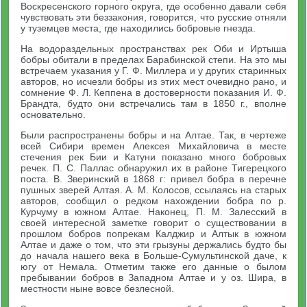
Воскресенского горного округа, где особенно давали себя
чувствовать эти беззакония, говорится, что русские отняли
у туземцев места, где находились бобровые гнезда.
На водораздельных пространствах рек Оби и Иртыша
бобры обитали в пределах Барабинской степи. На это мы
встречаем указания у Г. Ф. Миллера и у других старинных
авторов, но исчезли бобры из этих мест очевидно рано, и
сомнение Ф. Л. Кеппена в достоверности показания И. Ф.
Брандта, будто они встречались там в 1850 г., вполне
основательно.
Были распространены бобры и на Алтае. Так, в чертеже
всей Сибири времен Алексея Михайловича в месте
стечения рек Бии и Катуни показано много бобровых
речек. П. С. Паллас обнаружил их в районе Тигерецкого
поста. В. Зверинский в 1868 г: привел бобра в перечне
пушных зверей Алтая. А. М. Колосов, ссылаясь на старых
авторов, сообщил о редком нахождении бобра по р.
Курчуму в южном Алтае. Наконец, П. М. Залесский в
своей интересной заметке говорит о существовании в
прошлом бобров попрекам Калджир и Алтык в южном
Алтае и даже о том, что эти грызуны держались будто бы
до начала нашего века в Больше-Сумультинской даче, к
югу от Немала. Отметим также его данные о былом
пребывании бобров в Западном Алтае и у оз. Шира, в
местности ныне вовсе безлесной.