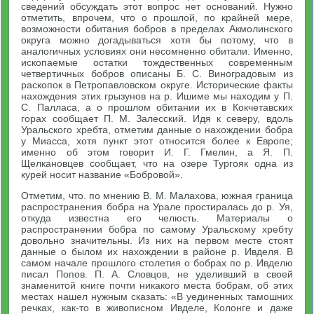
сведений обсуждать этот вопрос нет оснований. Нужно
отметить, впрочем, что о прошлой, по крайней мере,
возможности обитания бобров в пределах Акмолинского
округа можно догадываться хотя бы потому, что в
аналогичных условиях они несомненно обитали. Именно,
ископаемые остатки тождественных современным
четвертичных бобров описаны Б. С. Виноградовым из
раскопок в Петропавловском округе. Исторические факты
нахождения этих грызунов на р. Ишиме мы находим у П.
С. Палласа, а о прошлом обитании их в Кокчетавских
горах сообщает П. М. Залесский. Идя к северу, вдоль
Уральского хребта, отметим данные о нахождении бобра
у Миасса, хотя пункт этот относится более к Европе;
именно об этом говорит И. Г. Гмелин, а Я. П.
Щелкановцев сообщает, что на озере Тургояк одна из
курей носит название «Бобровой».
Отметим, что. по мнению В. М. Малахова, южная граница
распространения бобра на Урале простиралась до р. Уя,
откуда известна его челюсть. Материалы о
распространении бобра по самому Уральскому хребту
довольно значительны. Из них на первом месте стоят
данные о былом их нахождении в районе р. Ивделя. В
самом начале прошлого столетия о бобрах по р. Ивделю
писал Попов. П. А. Словцов, не уделивший в своей
знаменитой книге почти никакого места бобрам, об этих
местах нашел нужным сказать: «В уединенных тамошних
речках, как-то в живописном Ивделе, Колонге и даже