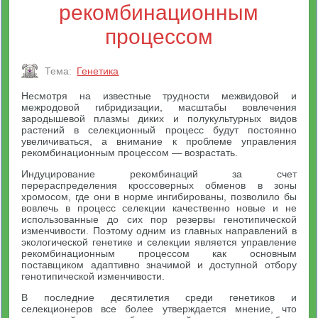
рекомбинационным
процессом
Тема:
Генетика
Несмотря на известные трудности межвидовой и
межродовой гибридизации, масштабы вовлечения
зародышевой плазмы диких и полукультурных видов
растений в селекционный процесс будут постоянно
увеличиваться, а внимание к проблеме управления
рекомбинационным процессом — возрастать.
Индуцирование рекомбинаций за счет
перераспределения кроссоверных обменов в зоны
хромосом, где они в норме ингибированы, позволило бы
вовлечь в процесс селекции качественно новые и не
использованные до сих пор резервы генотипической
изменчивости. Поэтому одним из главных направлений в
экологической генетике и селекции является управление
рекомбинационным процессом как основным
поставщиком адаптивно значимой и доступной отбору
генотипической изменчивости.
В последние десятилетия среди генетиков и
селекционеров все более утверждается мнение, что