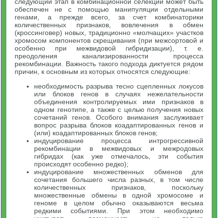
следующий этап в комбинационной селекции может быть
обеспечен не с помощью манипуляции отдельными
генами, а прежде всего, за счет комбинаторики
количественных признаков, вовлечения в обмен
(кроссинговер) новых, традиционно «молчащих» участков
хромосом компонентов скрещивания (при межсортовой и
особенно при межвидовой гибридизации), т. е.
преодоления канализированности процесса
рекомбинации. Важность такого подхода диктуется рядом
причин, к основным из которых относятся следующие:
необходимость разрыва тесно сцепленных локусов
или блоков генов в случаях нежелательности
объединения контролируемых ими признаков в
одном генотипе, а также с целью получения новых
сочетаний генов. Особого внимания заслуживает
вопрос разрыва блоков коадаптированных генов и
(или) коадаптированных блоков генов;
индуцирование процесса интрогрессивной
рекомбинации в межвидовых и межродовых
гибридах (как уже отмечалось, эти события
происходят особенно редко);
индуцирование множественных обменов для
сочетания большего числа разных, в том числе
количественных признаков, поскольку
множественные обмены в одной хромосоме и
геноме в целом обычно оказываются весьма
редкими событиями. При этом необходимо