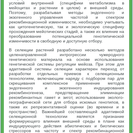
условий внутренней (специфики метаболизма в
мейоцитах и растении в целом) и внешней среды.
Поэтому, разрабатывая методы эндогенного и
экзогенного управления частотой и спектром
рекомбинационной изменчивости, необходимо учитывать
как цитогенетическую, так и экологическую специфику
прохождения мейотических стадий, а также их влияние на
преобразование потенциальной генотипической
изменчивости в свободную и доступную отбору.
В селекции растений разработано несколько методов
целенаправленной интрогрессии чужеродного
генетического материала на основе использования
генетической системы регуляции мейоза. При этом для
адаптивной системы селекции характерен переход от
разработки отдельных приемов к селекционным
технологиям, включающим наряду с подбором пар для
скрещивания комплексное применение методов
эндогенного и экзогенного индуцирования
рекомбиногенеза, предотвращение элиминации
рекомбинантных гамет и зигот, использование эколого-
географической сети для отбора искомых генотипов, в
также их репрезентативной оценки (во времени и в
пространстве). Важнейшей составляющей адаптивной
селекционной технологии является признание
формирующего влияния внешней среды в плане как
индуцирующего действия абиотических и биотических
стрессоров на частоту и спектр рекомбинационной