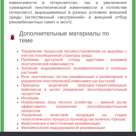
изменчивости в гетерозиготах, так и увеличения
суммарной генотипической изменчивости в потомстве
гетерозигот, выращиваемых в разных условиях внешней
среды (естественный «внутренний» и внешний отбор
рекомбинантных гамет и зигот).
Дополнительные материалы по
теме
Управление процессом лесовосстановления на вырубках с
учетом популяционной структуры хруща
Проблема доступной отбору адаптивно значимой
генотипической изменчивости
Значение индуцированного рекомбиногенеза в селекции
растений
Роль генетических систем рекомбинации и размножения в
управлении генотипической изменчивостью растений
Принципы выделения природно-территориальных
комплексов в целях управления лесообразовательным
процессом
Инсерции
Нормативная база лесного хозяйства — важный рычаг
эффективного управления лесообразовательным
процессом
Управление качеством продукции на стадии
технологического процесса производства зеленого горошка
Мейотическая и митотическая рекомбинация
Феноменология индуцированной рекомбинации