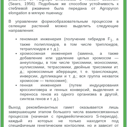
(Sears, 1956). Подобным же способом устойчивость к
стеблевой ржавчине была передана от Agropyron
elongation в мягкую пшеницу.
В управлении формообразовательным процессом в
селекции растений можно выделить следующие
направления:
геномная инженерия (получение гибридов F
, а
1
также полиплоидов, в том числе триплоидов,
тетраплоидов и т. д.);
хромосомная инженерия (замена, а также
добавление или удаление целых хромосом —
анеуплоиды, в том числе трисомики, моносомики,
нуллисомики, тетрасомики, двойные трисомики ит.
д.; хромосомные аберрации, т. е. транслокации,
инверсии, дупликации и т. д.; вся группа нехваток
хромосом — телосомия);
генная инженерия (путем индуцирования
кроссинговера и генных конверсий, выделения и
переноса генов из одного организма в другой,
синтеза генов и т. д.).
Выход рекомбинантных гамет оказывается лишь
завершающим этапом большого числа взаимосвязанных
процессов (начиная с предмейотического S-периода),
каждый из которых не только находится под
специфичным генетическим контролем, но и зависит от