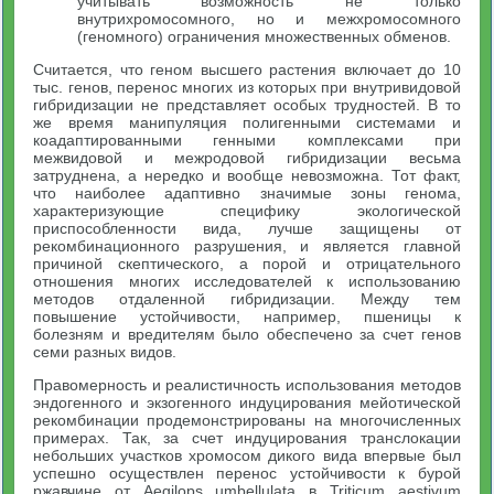
учитывать возможность не только
внутрихромосомного, но и межхромосомного
(геномного) ограничения множественных обменов.
Считается, что геном высшего растения включает до 10
тыс. генов, перенос многих из которых при внутривидовой
гибридизации не представляет особых трудностей. В то
же время манипуляция полигенными системами и
коадаптированными генными комплексами при
межвидовой и межродовой гибридизации весьма
затруднена, а нередко и вообще невозможна. Тот факт,
что наиболее адаптивно значимые зоны генома,
характеризующие специфику экологической
приспособленности вида, лучше защищены от
рекомбинационного разрушения, и является главной
причиной скептического, а порой и отрицательного
отношения многих исследователей к использованию
методов отдаленной гибридизации. Между тем
повышение устойчивости, например, пшеницы к
болезням и вредителям было обеспечено за счет генов
семи разных видов.
Правомерность и реалистичность использования методов
эндогенного и экзогенного индуцирования мейотической
рекомбинации продемонстрированы на многочисленных
примерах. Так, за счет индуцирования транслокации
небольших участков хромосом дикого вида впервые был
успешно осуществлен перенос устойчивости к бурой
ржавчине от Aegilops umbellulata в Triticum aestivum