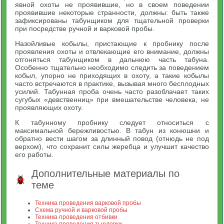
явной охоты не проявившие, но в своем поведении
проявившие некоторые странности, должны: быть также
зафиксированы табунщиком для тщательной проверки
при посредстве ручной и варковой пробы.
Назойливые кобылы, пристающие к пробнику после
проявления охоты и отвлекающие его внимание, должны
отгоняться табунщиком в дальнюю часть табуна.
Особенно тщательно необходимо следить за поведением
кобыл, упорно не приходящих в охоту, а такие кобылы
часто встречаются в практике, вызывая много бесплодных
усилий. Табунная проба очень часто разоблачает таких
сугубых «девственниц» при вмешательстве человека, не
проявляющих охоту.
К табунному пробнику следует относиться с
максимальной бережливостью. В табун из конюшни и
обратно вести шагом за длинный повод (отнюдь не под
верхом), что сохранит силы жеребца и улучшит качество
его работы.
Дополнительные материалы по
теме
Техника проведения варковой пробы
Схема ручной и варковой пробы
Техника проведения отбивки