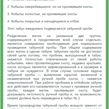
2. Кобылы ожеребившиеся, но не проявившие охоты.
3. Кобылы холостые, не проявившие охоты.
4. Кобылы покрытые и находящиеся в отбое.
Этот табун ежедневно подвергается табунной пробе.
Разделение маток на указанные две группы,
содержащиеся в продолжение всей случки отдельно,
является совершенно необходимым для нормального
проведения табунной пробы. При общем содержании
всех маток в одном табуне табунная проба не достигает
своей цели потому, что пробник, выпущенный в табун,
окажется полностью отвлеченным от своей работы
кобылами, явно проявляющими охоту, недавно крытыми,
охота которых является зафиксированной и в проверке в
табуне не нуждается. В этом случае основная задача
табунной пробы — выявление скрытой, затаенной и
незамеченной при ручной пробе охоты — окажется
невыполненной. При работе пробника в отбойном табуне
асе действия его направляются только к проверке ручной
пробы, каждая матка, проявившая охоту, будет
доказывать неточность ручной пробы и, по возможности,
скорее должна быть переведена в табун № 1.
Время производства табунной пробы всецело зависит от