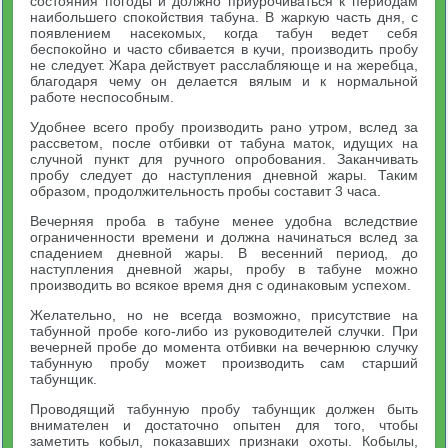
состояния погоды и должно приурочиваться к периодам
наибольшего спокойствия табуна. В жаркую часть дня, с
появлением насекомых, когда табун ведет себя
беспокойно и часто сбивается в кучи, производить пробу
не следует. Жара действует расслабляюще и на жеребца,
благодаря чему он делается вялым и к нормальной
работе неспособным.
Удобнее всего пробу производить рано утром, вслед за
рассветом, после отбивки от табуна маток, идущих на
случной пункт для ручного опробования. Заканчивать
пробу следует до наступления дневной жары. Таким
образом, продолжительность пробы составит 3 часа.
Вечерняя проба в табуне менее удобна вследствие
ограниченности времени и должна начинаться вслед за
спадением дневной жары. В весенний период, до
наступления дневной жары, пробу в табуне можно
производить во всякое время дня с одинаковым успехом.
Желательно, но не всегда возможно, присутствие на
табунной пробе кого-либо из руководителей случки. При
вечерней пробе до момента отбивки на вечернюю случку
табунную пробу может производить сам старший
табунщик.
Проводящий табунную пробу табунщик должен быть
внимателен и достаточно опытен для того, чтобы
заметить кобыл, показавших признаки охоты. Кобылы,