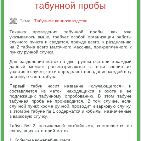
табунной пробы
Тема:
Табунное коннозаводство
Техника проведения табунной пробы, как уже
указывалось выше, требует особой организации работы
случного пункта и сводится, прежде всего, к разделению
на 2 табуна всего маточного массива, прикрепленного к
пункту ручной случки.
Для разделения маток на две группы все они в каждый
данный момент рассматриваются с точки зрения их
участия в случке, что и определяет попадание каждой в ту
или иную часть табуна.
Первый табун носит название «случающегося» и
составляется из маток, находящихся в охоте и ее
подлежащих табунному опробованию. В этом табуне
табунная проба не производится. В том случае, если
случной пункт, кроме ручной, проводит и варковую случку,
в этом же табуне № 1 содержатся и кобылы, назначенные
в варковую случку.
Табун № 2, называемый «отбойным», составляется из
следующих категорий маток:
1. Кобылы неожеребившиеся.