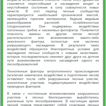
становятся перестойными и насаждения входят в
неустойчивое состояние в силу совокупности новых
качеств. В этот период лесные сообщества
характеризуются наибольшей органической массой,
являющейся горючим материалом, бедным видовым
разнообразием растений, ослабленностью
плодоношения. Они подвержены воздействию
патогенных грибов и насекомых-фитофагов. Появляется
опасность замены их другим типом лесной
растительности или возникновения какого-либо
экзогенного фактора, полностью или частично
разрушающего насаждение. В результате таких
воздействий образуются благоприятные условия для
зарождения лесных сообществ с новыми качествами,
которые последовательно сменяют друг друга на долгом
пути возникновения спелого насаждения одного из
лесообразователей.
Техногенные факторы антропогенного происхождения
(исключая химическое воздействие и подтопление лесов)
оставляют после себя разрушенные лесные участки,
аналогичные участкам, подвергнувшимся воздействию
природных факторов.
В связи с постоянным возникновением разрушенных
участков в лесных биогеоценозах выработались
различные пути лесообразования. В настоящее время
лесной покров представляет собой сочетание лесных