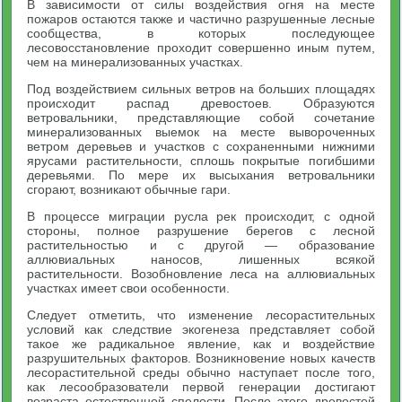
В зависимости от силы воздействия огня на месте
пожаров остаются также и частично разрушенные лесные
сообщества, в которых последующее
лесовосстановление проходит совершенно иным путем,
чем на минерализованных участках.
Под воздействием сильных ветров на больших площадях
происходит распад древостоев. Образуются
ветровальники, представляющие собой сочетание
минерализованных выемок на месте вывороченных
ветром деревьев и участков с сохраненными нижними
ярусами растительности, сплошь покрытые погибшими
деревьями. По мере их высыхания ветровальники
сгорают, возникают обычные гари.
В процессе миграции русла рек происходит, с одной
стороны, полное разрушение берегов с лесной
растительностью и с другой — образование
аллювиальных наносов, лишенных всякой
растительности. Возобновление леса на аллювиальных
участках имеет свои особенности.
Следует отметить, что изменение лесорастительных
условий как следствие экогенеза представляет собой
такое же радикальное явление, как и воздействие
разрушительных факторов. Возникновение новых качеств
лесорастительной среды обычно наступает после того,
как лесообразователи первой генерации достигают
возраста естественной спелости. После этого древостой