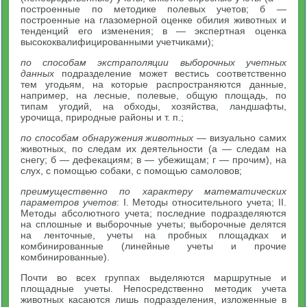
построенные по методике полевых учетов; б —
построенные на глазомерной оценке обилия животных и
тенденций его изменения; в — экспертная оценка
высококвалифицированными учетчиками);
по способам экстраполяции выборочных учетных
данных
подразделение может вестись соответственно
тем угодьям, на которые распространяются данные,
например, на лесные, полевые, общую площадь, по
типам угодий, на обходы, хозяйства, ландшафты,
урочища, природные районы и т. п.;
по способам обнаружения животных
— визуально самих
животных, по следам их деятельности (а — следам на
снегу; б — дефекациям; в — убежищам; г — прочим), на
слух, с помощью собаки, с помощью самоловов;
преимущественно по характеру математических
параметров учетов
: I. Методы относительного учета; II.
Методы абсолютного учета; последние подразделяются
на сплошные и выборочные учеты; выборочные делятся
на ленточные, учеты на пробных площадках и
комбинированные (линейные учеты и прочие
комбинированные).
Почти во всех группах выделяются маршрутные и
площадные учеты. Непосредственно методик учета
животных касаются лишь подразделения, изложенные в