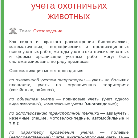
учета охотничьих
животных
Тема:
Охотоведение
Как видно из краткого рассмотрения биологических,
математических, географических и организационных
основ учетных работ, методы учетов охотничьих животных
и формы организации учетных работ могут быть
систематизированы по ряду признаков.
Систематизация может проводиться:
по охваченной учетом территории
— учеты на больших
площадях, учеты на ограниченных территориях
(хозяйствах, районах);
по объектам учета
— повидовые учеты (учет одного
вида животных), комплексные учеты (многовидовые);
по использованию транспортной техники
— авиаучеты,
наземные (пешие, мотовелосипедные, автомобильные и
т. п.);
по характеру проведения учета
— полевые
(непосредственные) учеты, анкетно-опросные учеты (а —