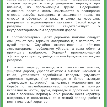
которые проводят в конце дождливых периодов при
влажном, но просыхающем грунте. Содержание
земляного полотна летом заключается в планировке
откосов, вырубке кустарника и скашивании травы на
откосах и обочинах, а также в уходе за кюветами,
нагорными и водоотводными канавами. Застой воды в
резервах и кюветах свидетельствует о
неудовлетворительном содержании дороги.
В противопожарных целях дорожное полотно следует
очищать от всех горючих материалов и, в частности от
сухой травы. Случайно оказавшиеся на обочине
лесоматериалы необходимо убирать, а сами обочины
прочищать грейдером. Хороший противопожарный
эффект дает проход грейдером или бульдозером по дну
резервов.
В летний период ликвидируют пучинистые участки,
уширяют дороги, укрепляют откосы выемок, насыпей и
канав, устраивают водобойные колодцы, улучшают
дорожные одежды (при переводе в более высокую
техническую категорию), выполняют мероприятия по
борьбе с пылеобразованием, приводят в полную
исправность мосты, трубы, переезды и дорожные знаки.
Если в весенний период многие работы носят характер
экстренных и неотложных, то в летний период работы
носят плановый характер.