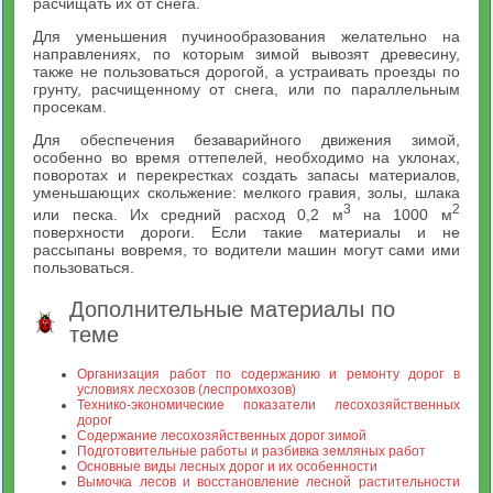
расчищать их от снега.
Для уменьшения пучинообразования желательно на
направлениях, по которым зимой вывозят древесину,
также не пользоваться дорогой, а устраивать проезды по
грунту, расчищенному от снега, или по параллельным
просекам.
Для обеспечения безаварийного движения зимой,
особенно во время оттепелей, необходимо на уклонах,
поворотах и перекрестках создать запасы материалов,
уменьшающих скольжение: мелкого гравия, золы, шлака
3
2
или песка. Их средний расход 0,2 м
на 1000 м
поверхности дороги. Если такие материалы и не
рассыпаны вовремя, то водители машин могут сами ими
пользоваться.
Дополнительные материалы по
теме
Организация работ по содержанию и ремонту дорог в
условиях лесхозов (леспромхозов)
Технико-экономические показатели лесохозяйственных
дорог
Содержание лесохозяйственных дорог зимой
Подготовительные работы и разбивка земляных работ
Основные виды лесных дорог и их особенности
Вымочка лесов и восстановление лесной растительности