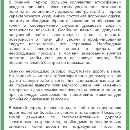
В осенний период большое количество атмосферных
осадков приводит к излишнему увлажнению земляного
полотна и постепенному размоканию грунта. Этот период
характеризуется ухудшением состояния дорожных одежд,
поэтому необходимо обращать внимание на образование
колей и своевременно спускать дождевые воды с
поверхности покрытий. Особенно важно не допускать
нарушений работы водоотводных канав и очищать
поверхности от грязи. Для утюжек и профилирования
следует использовать все перерывы. Необходимо
выровнять поверхность дороги и придать ей
необходимый профиль в момент замерзания грунтов
полотна, чтобы снег упал на ровную дорогу. Это
обеспечит весной быстрое ее просыхание.
Осенью необходимо хорошо подготовить дорогу к зиме.
На заносимых местах заблаговременно до замерзав ния
грунта следует забить колья для снегозащитных щитов,
на подъемы вывезти кучи мелкого шлака или каменных
материалов для посыпки поверхности дорожного полотна
при гололеде, своевременно подготовить машины для
борьбы со снежными заносами.
В зимний период основным видом работ по содержанию
дорог является борьба со снегом и гололедом. Поскольку
зимой движение по лесохозяйственным дорогам
значительно сокращается, необходимо предварительно
выяснить, какие дороги не потребуются, чтобы не