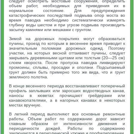
следует осмотреть мостовые сооружения, определить
объем работ, необходимых для приведения их в
нормальное состояние. Для предупреждения
катастрофических последствий подмыва опор моста во
время паводка необходимо систематически измерять
глубину воды шестом и при угрозе подмыва производить
засыпку камнями или мешками с грунтом.
Зимой на дорожных покрытиях могут образоваться
пучины, проезд по которым в весеннее время приводит к
значительным поломкам дорожных одежд. Поэтому
участки, на которых весной оттаивают пучины, следует
закрывать деревянными щитами или толстым (20—25 см)
слоем хвороста. После пропуска паводка ликвидируют
промоины, сплывы, просадки и оползни. Подсыпаемый
грунт должен быть примерно того же вида, что и грунт
земляного полотна.
В конце весеннего периода восстанавливают поперечный
профиль заплывших или заросших водоотводных канав,
наносы в кюветах прочищают грейдерами или
канавокопателями, а в нагорных канавах в некоторых
местах вручную.
В летний период выполняют все основные ремонтные
работы. Объем работ по содержанию дорог зависит
главным образом от интенсивности движения и
периодичности дождей. Работы по содержанию
заключаются в периодической утюжке и профилировании,