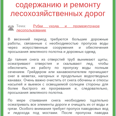
содержанию и ремонту
лесохозяйственных дорог
Тема:
Рубки ухода и промежуточное
лесопользование
В весенний период требуются большие дорожные
работы, связанные с необходимостью пропуска воды
через искусственные сооружения и обеспечения
просыхания земляного полотна и дорожных одежд.
До таяния снега из отверстий труб вынимают щиты,
осматривают отверстия и скалывают лед, чтобы
обеспечить их работу по пропуску воды полным
сечением. Грейдером или канавокопателем прочищают
снег в кюветах, нагорных и продольных водоотводных
канавах. Очень важно очистить от снега обочины и откосы
насыпей и выемок с освещаемой солнцем стороны для
более быстрого их прогревания и, следовательно,
просыхания земляного полотна.
По мере стаивания снега необходимо тщательно
осматривать все элементы дороги и очищать их от воды и
грязи. Особого внимания требует пропуск паводковых вод
и ледохода под мостами. После пропуска паводка