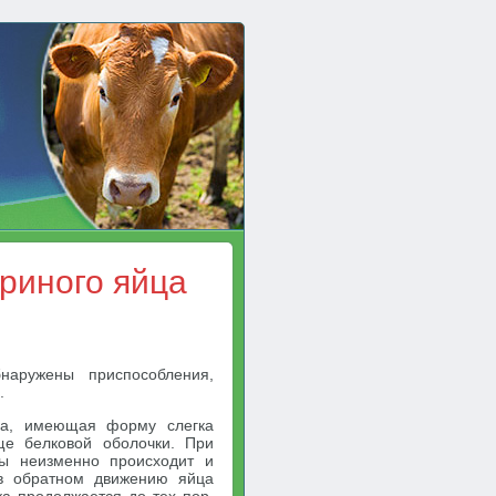
уриного яйца
наружены приспособления,
.
тка, имеющая форму слегка
ще белковой оболочки. При
ы неизменно происходит и
в обратном движению яйца