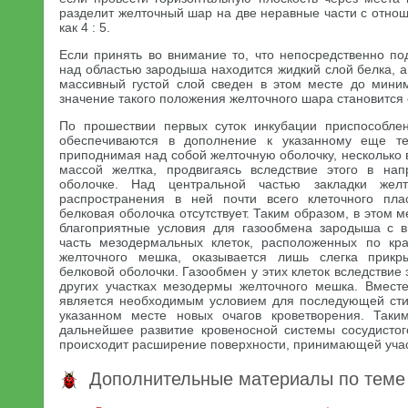
разделит желточный шар на две неравные части с отно
как 4 : 5.
Если принять во внимание то, что непосредственно по
над областью зародыша находится жидкий слой белка, 
массивный густой слой сведен в этом месте до мини
значение такого положения желточного шара становится
По прошествии первых суток инкубации приспособле
обеспечиваются в дополнение к указанному еще те
приподнимая над собой желточную оболочку, несколько 
массой желтка, продвигаясь вследствие этого в нап
оболочке. Над центральной частью закладки жел
распространения в ней почти всего клеточного пла
белковая оболочка отсутствует. Таким образом, в этом 
благоприятные условия для газообмена зародыша с 
часть мезодермальных клеток, расположенных по кр
желточного мешка, оказывается лишь слегка прикр
белковой оболочки. Газообмен у этих клеток вследствие 
других участках мезодермы желточного мешка. Вместе
является необходимым условием для последующей ст
указанном месте новых очагов кроветворения. Таки
дальнейшее развитие кровеносной системы сосудисто
происходит расширение поверхности, принимающей учас
Дополнительные материалы по теме