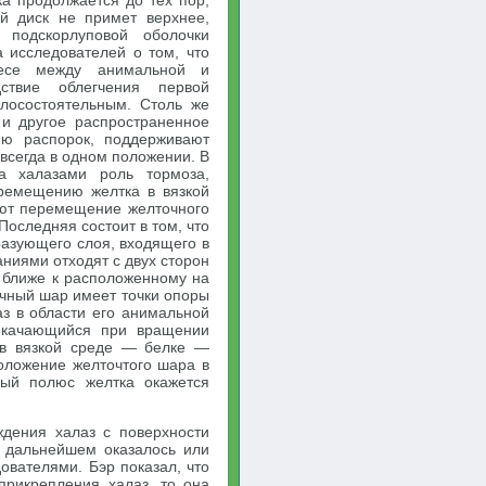
а продолжается до тех пор,
й диск не примет верхнее,
 подскорлуповой оболочки
 исследователей о том, что
весе между анимальной и
ствие облегчения первой
лосостоятельным. Столь же
 и другое распространенное
ию распорок, поддерживают
всегда в одном положении. В
а халазами роль тормоза,
ремещению желтка в вязкой
яют перемещение желточного
Последняя состоит в том, что
азующего слоя, входящего в
аниями отходят с двух сторон
о ближе к расположенному на
очный шар имеет точки опоры
аз в области его анимальной
 качающийся при вращении
 в вязкой среде — белке —
положение желточтого шара в
ный полюс желтка окажется
ждения халаз с поверхности
 дальнейшем оказалось или
ователями. Бэр показал, что
прикрепления халаз, то она