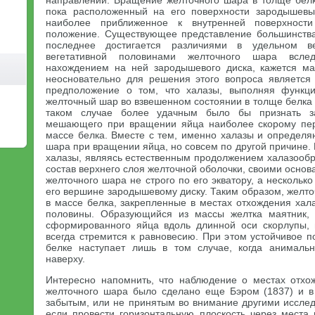
направлении. Вращение желточного шара в толще белк
пока расположенный на его поверхности зародышевы
наиболее приближенное к внутренней поверхности
положение. Существующее представление большинства
последнее достигается различиями в удельном 
вегетативной половинами желточного шара вслед
нахождением на ней зародышевого диска, кажется ма
неосновательно для решения этого вопроса является
предположение о том, что халазы, выполняя функц
желточный шар во взвешенном состоянии в толще белка 
таком случае более удачным было бы признать з
мешающего при вращении яйца наиболее скорому пе
массе белка. Вместе с тем, именно халазы и определ
шара при вращении яйца, но совсем по другой причине. 
халазы, являясь естественным продолжением халазообр
состав верхнего слоя желточной оболочки, своими основ
желточного шара не строго по его экватору, а нескольк
его вершине зародышевому диску. Таким образом, желт
в массе белка, закрепленные в местах отхождения хал
половины. Образующийся из массы желтка маятник,
сформированного яйца вдоль длинной оси скорлупы,
всегда стремится к равновесию. При этом устойчивое 
белке наступает лишь в том случае, когда анималь
наверху.
Интересно напомнить, что наблюдение о местах отхо
желточного шара было сделано еще Бэром (1837) и в
забытым, или не принятым во внимание другими исслед
если провести горизонтальную плоскость через места 