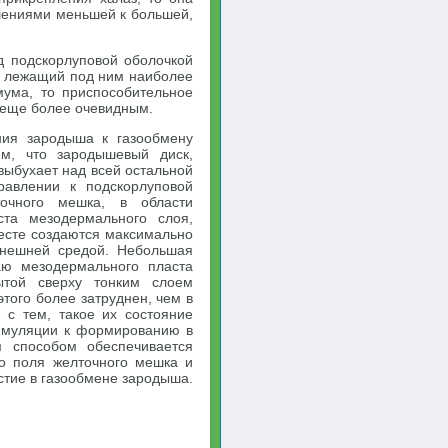
шениями меньшей к большей,
д подскорлуповой оболочкой
а лежащий под ним наиболее
мума, то приспособительное
 еще более очевидным.
ния зародыша к газообмену
м, что зародышевый диск,
выбухает над всей остальной
равлении к подскорлуповой
точного мешка, в области
ста мезодермального слоя,
месте создаются максимально
внешней средой. Небольшая
аю мезодермального пласта
ытой сверху тонким слоем
этого более затруднен, чем в
 с тем, такое их состояние
имуляции к формированию в
м способом обеспечивается
го поля желточного мешка и
тие в газообмене зародыша.