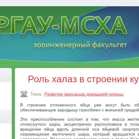
Роль халаз в строении к
Тема:
Развитие зародыша домашней курицы
В строении отложенного яйца уже могут быть об
обеспечивающие зародышу газообмен с внешней средой
Это приспособление состоит в том, что масса жел
сплюснутого шара, эксцентрично расположена в тол
вращении яйца вдоль длинной оси яйцевой скорлуп
перемещение желточного шара, который вращается 