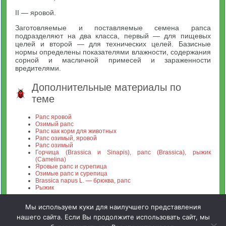
II — яровой.
Заготовляемые и поставляемые семена рапса
подразделяют на два класса, первый — для пищевых
целей и второй — для технических целей. Базисные
нормы определены показателями влажности, содержания
сорной и масличной примесей и зараженности
вредителями.
Дополнительные материалы по
теме
Рапс яровой
Озимый рапс
Рапс как корм для животных
Рапс озимый, яровой
Рапс озимый
Горчица (Brassica и Sinapis), рапс (Brassica), рыжик
(Camelina)
Яровые рапс и сурепица
Озимые рапс и сурепица
Brassica napus L. — брюква, рапс
Рыжик
Мы используем куки для наилучшего представления
нашего сайта. Если Вы продолжите использовать сайт, мы