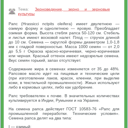
Тема:
Зерноведение, зерно и зерновые
культуры
Рапс (Hrassicci nctpits oleifera) имеет двулетнюю —
озимую форму и однолетнюю — яровую. Преобладает
озимая форма. Высота стебля рапса 50-120 см. Стебель
и листья имеют восковой налет. Плод — стручок длиной
до 10 см. Семена — округлой формы диаметром 1,0-1,8
мм с гладкой поверхностью. Масса 1000 семян — от 2,0
до 5,5 г Окраска красно-коричневая, черно-коричневая
или черная. Красный оттенок имеют недозрелые семена.
Вкус семян горький, запах отсутствует.
Содержание жира в семенах изменяется от 35 до 48%.
Рапсовое масло идет на пищевые и технические цели
(при изготовлении лаков, красок, клеенки, при выделке
кожи, в текстильной промышленности). Жмых используют
либо в кормовых целях, либо как удобрение.
Рапс требователен к почве. В значительных количествах
культивируется в Индии, Румынии и на Украине.
На семена рапса действует ГОСТ 10583-76 «Рапс для
промышленной переработки. Технические условия».
Семена рапса делят на два типа:
I — озимый;