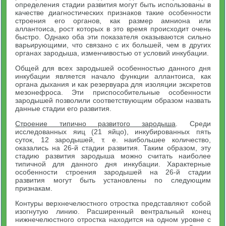
определения стадии развития могут быть использованы в
качестве диагностических признаков такие особенности
строения его органов, как размер амниона или
аллантоиса, рост которых в это время происходит очень
быстро. Однако оба эти показателя оказываются сильно
варьирующими, что связано с их большей, чем в других
органах зародыша, изменчивостью от условий инкубации.
Общей для всех зародышей особенностью данного дня
инкубации является начало функции аллантоиса, как
органа дыхания и как резервуара для изоляции экскретов
мезонефроса. Эти приспособительные особенности
зародышей позволили соответствующим образом назвать
данные стадии его развития.
Строение типично развитого зародыша
. Среди
исследованных яиц (21 яйцо), инкубированных пять
суток, 12 зародышей, т. е. наибольшее количество,
оказались на 26-й стадии развития. Таким образом, эту
стадию развития зародыша можно считать наиболее
типичной для данного дня инкубации. Характерные
особенности строения зародышей на 26-й стадии
развития могут быть установлены по следующим
признакам.
Контуры верхнечелюстного отростка представляют собой
изогнутую линию. Расширенный вентральный конец
нижнечелюстного отростка находится на одном уровне с