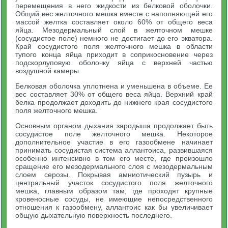
перемещения в него жидкости из белковой оболочки.
Общий вес желточного мешка вместе с наполняющей его
массой желтка составляет около 60% от общего веса
яйца. Мезодермальный слой в желточном мешке
(сосудистое поле) немного не достигает до его экватора.
Край сосудистого поля желточного мешка в области
тупого конца яйца приходит в соприкосновение через
подскорлуповую оболочку яйца с верхней частью
воздушной камеры.
Белковая оболочка уплотнена и уменьшена в объеме. Ее
вес составляет 30% от общего веса яйца. Верхний край
белка продолжает доходить до нижнего края сосудистого
поля желточного мешка.
Основным органом дыхания зародыша продолжает быть
сосудистое поле желточного мешка. Некоторое
дополнительное участие в его газообмене начинает
принимать сосудистая система аллантоиса, развившаяся
особенно интенсивно в том его месте, где произошло
сращение его мезодермального слоя с мезодермальным
слоем серозы. Покрывая амниотический пузырь и
центральный участок сосудистого поля желточного
мешка, главным образом там, где проходят крупные
кровеносные сосуды, не имеющие непосредственного
отношения к газообмену, аллантоис как бы увеличивает
общую дыхательную поверхность последнего.