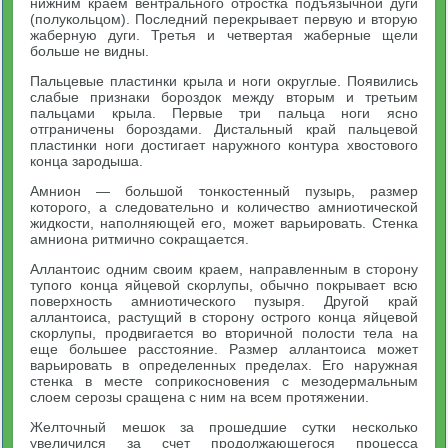
нижним краем вентрального отростка подъязычной дуги
(полукольцом). Последний перекрывает первую и вторую
жаберную дуги. Третья и четвертая жаберные щели
больше не видны.
Пальцевые пластинки крыла и ноги округлые. Появились
слабые признаки бороздок между вторым и третьим
пальцами крыла. Первые три пальца ноги ясно
отграничены бороздами. Дистальный край пальцевой
пластинки ноги достигает наружного контура хвостового
конца зародыша.
Амнион — большой тонкостенный пузырь, размер
которого, а следовательно и количество амниотической
жидкости, наполняющей его, может варьировать. Стенка
амниона ритмично сокращается.
Аллантоис одним своим краем, направленным в сторону
тупого конца яйцевой скорлупы, обычно покрывает всю
поверхность амниотического пузыря. Другой край
аллантоиса, растущий в сторону острого конца яйцевой
скорлупы, продвигается во вторичной полости тела на
еще большее расстояние. Размер аллантоиса может
варьировать в определенных пределах. Его наружная
стенка в месте соприкосновения с мезодермальным
слоем серозы сращена с ним на всем протяжении.
Желточный мешок за прошедшие сутки несколько
увеличился за счет продолжающегося процесса