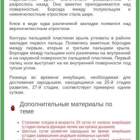
разрослось назад. Оно заметно приподнимается над
поверхностью. Борозда между полукольцом и
нижнечелюстным отростком стала шире.
Клюв в виде едва различимой закладки появился над
верхнечелюстным отростком.
Контуры пальцевой пластинки крыла угловаты в районе
закладки первого пальца. Появились заметные бороздки
между первым, вторым и третьим пальцами крыла.
Бороздки между пальцами ноги различимы на внутренней
и на наружной поверхности пальцевой пластинки. Первый
палец ноги выступает на ее внутренней поверхности под
тупым углом.
Разница во времени инкубации, необходимая для
достижения зародышем, находящимся на 25-й стадии
развития, 27-й стадии, соответствует примерно одним
суткам.
Дополнительные материалы по
теме
Строение плодов в возрасте 20 суток от начала инкубации
(стадии начала функции легких как органа дыхания)
Шестые сутки развития зародыша во время инкубации
(стадии завершения редукции жаберных щелей)