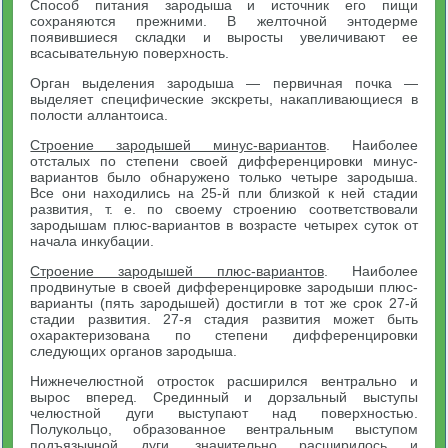
Способ питания зародыша и источник его пищи
сохраняются прежними. В желточной энтодерме
появившиеся складки и выросты увеличивают ее
всасывательную поверхность.
Орган выделения зародыша — первичная почка —
выделяет специфические экскреты, накапливающиеся в
полости аллантоиса.
Строение зародышей минус-вариантов
. Наиболее
отсталых по степени своей дифференцировки минус-
вариантов было обнаружено только четыре зародыша.
Все они находились на 25-й пли близкой к ней стадии
развития, т. е. по своему строению соответствовали
зародышам плюс-вариантов в возрасте четырех суток от
начала инкубации.
Строение зародышей плюс-вариантов
. Наиболее
продвинутые в своей дифференцировке зародыши плюс-
варианты (пять зародышей) достигли в тот же срок 27-й
стадии развития. 27-я стадия развития может быть
охарактеризована по степени дифференцировки
следующих органов зародыша.
Нижнечелюстной отросток расширился вентрально и
вырос вперед. Срединный и дорзальный выступы
челюстной дуги выступают над поверхностью.
Полукольцо, образованное вентральным выступом
подъязычной дуги, значительно расширилось и