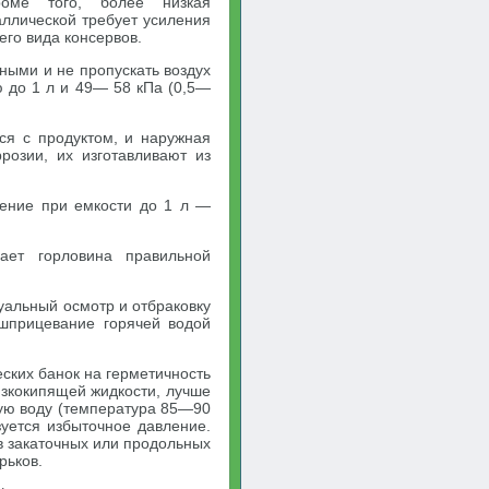
роме того, более низкая
аллической требует усиления
го вида консервов.
ными и не пропускать воздух
 до 1 л и 49— 58 кПа (0,5—
ся с продуктом, и наружная
розии, их изготавливают из
ление при емкости до 1 л —
ает горловина правильной
уальный осмотр и отбраковку
 шприцевание горячей водой
ских банок на герметичность
изкокипящей жидкости, лучше
чую воду (температура 85—90
зуется избыточное давление.
(в закаточных или продольных
рьков.