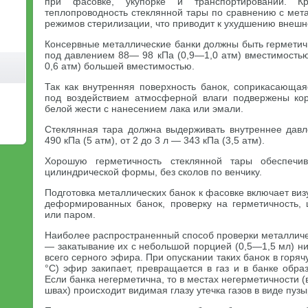
при фасовке, укупорке и транспортировании. К
теплопроводность стеклянной тары по сравнению с мет
режимов стерилизации, что приводит к ухудшению внешне
Консервные металлические банки должны быть герметич
под давлением 88— 98 кПа (0,9—1,0 атм) вместимостью
0,6 атм) большей вместимостью.
Так как внутренняя поверхность банок, соприкасающая
под воздействием атмосферной влаги подвержены кор
белой жести с нанесением лака или эмали.
Стеклянная тара должна выдерживать внутреннее дав
490 кПа (5 атм), от 2 до 3 л — 343 кПа (3,5 атм).
Хорошую герметичность стеклянной тары обеспечив
цилиндрической формы, без сколов по венчику.
Подготовка металлических банок к фасовке включает виз
деформированных банок, проверку на герметичность,
или паром.
Наиболее распространенный способ проверки металличе
— закатывание их с небольшой порцией (0,5—1,5 мл) н
всего серного эфира. При опускании таких банок в горя
°С) эфир закипает, превращается в газ и в банке обра
Если банка негерметична, то в местах негерметичности 
швах) происходит видимая глазу утечка газов в виде пузы