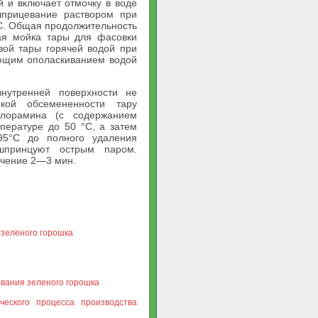
й и включает отмочку в воде
шприцевание раствором при
°С. Общая продолжительность
я мойка тары для фасовки
вой тары горячей водой при
ющим ополаскиванием водой
нутренней поверхности не
кой обсемененности тару
хлорамина (с содержанием
пературе до 50 °С, а затем
95°С до полного удаления
шпринцуют острым паром.
ечение 2—3 мин.
 зеленого горошка
ования зеленого горошка
ческого процесса производства