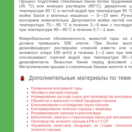
Процесс подготовки стеклянных банок более трудоемки
(45 °С) или моющих растворах (80°С), двукратное 
температуре 80 °С и чистой водой при температуре 90 
мойки банок в моечных машинах — 5—10 мин. Ручна
консервов нежелательна. Допускается мойка чистой но
температуре 75— 85 °С в течение 2—5 мин с последу
при температуре 90—95°С в течение 0,7—1 мин.
Микробиальная обсемененность вымытой тары на в
должна превышать 500 клеток. При более высо
дезинфицируют растворами хлорной извести или 
активного хлора 100 мг/л) в течение 1—2 мин при тем
ополаскивают горячей водой при температуре 90—
дезинфектанта. Вымытые банки перед фасовкой 
Металлические крышки к стеклянным банкам кипятят в т
Дополнительные материалы по теме
Применение консервной тары
Фасовка и укупорка горошка
Нормирование расхода сырья для производства консервов
Обработка и хранение готовой продукции горошка
Бланширование и охлаждение зерна горошка
Консервирование зеленого горошка с морковью
Резервирование горошка в сушеном виде
Наполнение, закатка и стерилизация банок для консервир
Производство зеленого горошка в РФ и СССР
Управление качеством продукции на стадии технологи
зеленого горошка