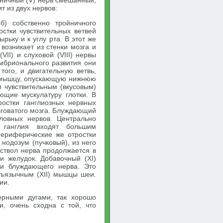
йничный (V) нерв смешанный,
ит из двух нервов:
 б) собственно тройничного
остки чувствительных ветвей
рьку и к углу рта. В этот же
возникает из стенки мозга и
II) и слуховой (VIII) нервы
эмбрионального развития они
того, и двигательную ветвь,
 мышцу, опускающую нижнюю
м чувствительным (вкусовым)
ющие мускулатуру глотки. В
ростки ганглиозных нервных
лговатого мозга. Блуждающий
овных нервов. Центрально
 ганглия входят большим
Периферические же отростки
 нодозум (пучковый), из него
 ствол нерва продолжается в
и желудок. Добавочный (XI)
и блуждающего нерва. Это
дъязычным (XII) мышцы шеи.
ии.
берными дугами, так хорошо
и, очень сходна с той, что