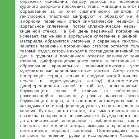
серьезных оснований. Автору удалось на последов
куриного эмбриона проследить этапы миграции клеток 
образование за их счет симпатических зачатков. У
ганглиозной пластинки мигрируют и образуют на 4
эмбриона первичный ствол симпатической нервной с
аортальное сплетение, потом спланхнические нервы
кишечной стенки. На 6-й день первичный пограничн
исчезает, так же как и аортальное сплетение в шейной 
материала образуются легочные и сердечные ганглии
зачатков первичных пограничных стволов остается тол
тазовый отдел, которые входят в состав дефинитивной с
дня в грудном и поясничном отделах возникают зача
стволов, дифференцирующихся затем в постоянные 
образовании краниальных парасимпатических уз
чувствительные черепномозговые ганглии. Автор отмеч
иннервация сердца, легких и средних частей пищева
печень и поджелудочную железу) филогенетичес
дифференцировки одной и той же, первоначальн
блуждающего нерва. В отличие от собственно 
развивающейся различно у разных классов позво
блуждающего нерва, и в частности интрамуральные г
закладывается и дифференцируется у всех классов поз
мнению Кунтца, автор считает, что симпатическая инн
возникла совершенно независимо от блуждающего нер
антагонистической иннервации в эмбриогенезе, как 
является, по мнению автора, высшим и сравнительн
вегетативной нервной системы. Подтверждают про
ганглиев из нервной трубки и исследования Хаммонд