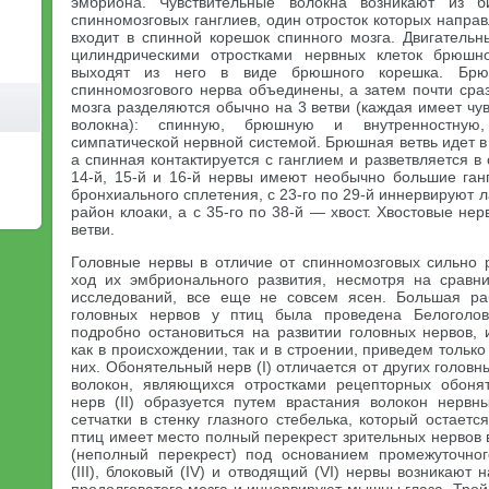
эмбриона. Чувствительные волокна возникают из б
спинномозговых ганглиев, один отросток которых напра
входит в спинной корешок спинного мозга. Двигательн
цилиндрическими отростками нервных клеток брюшн
выходят из него в виде брюшного корешка. Бр
спинномозгового нерва объединены, а затем почти сра
мозга разделяются обычно на 3 ветви (каждая имеет чу
волокна): спинную, брюшную и внутренностную
симпатической нервной системой. Брюшная ветвь идет 
а спинная контактируется с ганглием и разветвляется в
14-й, 15-й и 16-й нервы имеют необычно большие га
бронхиального сплетения, с 23-го по 29-й иннервируют л
район клоаки, а с 35-го по 38-й — хвост. Хвостовые не
ветви.
Головные нервы в отличие от спинномозговых сильно 
ход их эмбрионального развития, несмотря на сравн
исследований, все еще не совсем ясен. Большая ра
головных нервов у птиц была проведена Белоголо
подробно остановиться на развитии головных нервов
как в происхождении, так и в строении, приведем тольк
них. Обонятельный нерв (I) отличается от других головны
волокон, являющихся отростками рецепторных обонят
нерв (II) образуется путем врастания волокон нервны
сетчатки в стенку глазного стебелька, который остаетс
птиц имеет место полный перекрест зрительных нервов
(неполный перекрест) под основанием промежуточног
(III), блоковый (IV) и отводящий (VI) нервы возникают