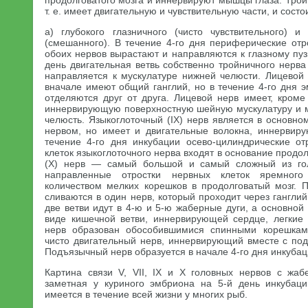
продолговатого мозга и иннервируют мышцы глаза. Тро
т. е. имеет двигательную и чувствительную части, и состо
а) глубокого глазничного (чисто чувствительного) и
(смешанного). В течение 4-го дня периферические отр
обоих нервов вырастают и направляются к глазному пузы
день двигательная ветвь собственно тройничного нерва 
направляется к мускулатуре нижней челюсти. Лицевой (V
вначале имеют общий ганглий, но в течение 4-го дня 
отделяются друг от друга. Лицевой нерв имеет, кроме 
иннервирующую поверхностную шейную мускулатуру и
челюсть. Языкоглоточный (IX) нерв является в основно
нервом, но имеет и двигательные волокна, иннервиру
течение 4-го дня инкубации осево-цилиндрические от
клеток языкоглоточного нерва входят в основание продо
(X) нерв — самый большой и самый сложный из гол
направленные отростки нервных клеток яремного
количеством мелких корешков в продолговатый мозг. 
сливаются в один нерв, который проходит через ганглий
две ветви идут в 4-ю и 5-ю жаберные дуги, а основной
виде кишечной ветви, иннервирующей сердце, легкие 
нерв образован обособившимися спинными корешкам
чисто двигательный нерв, иннервирующий вместе с по
Подъязычный нерв образуется в начале 4-го дня инкубац
Картина связи V, VII, IX и X головных нервов с жа
заметная у куриного эмбриона на 5-й день инкубаци
имеется в течение всей жизни у многих рыб.