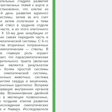
ательных стадиях развития
ганглиозных тяжей к аорте и
становлено, что клетки из
-й день развития куриного
истемы, затем за его счет
 и затем сплетения и тяжи
ый ствол в грудном отделе
части, и из этого клеточного
. К 10-му дню инкубации от
ько самая передняя часть и
импатической системы. С 6-го
тки вторичных пограничных
симпатические — стволы. В
лов главную роль играют
ает, что парасимпатическая
рительного тракта (включая
ки является результатом
о более простой системы
симпатической системы,
ночных животных, система
англии сердца и кишечника,
воночных однотипно. Вопреки
ервация внутренних органов
ва. Возникновение двойной
и в эволюции позвоночных,
о поздним этапом развития
исхождение симпатических
а и Навара. Исследователи