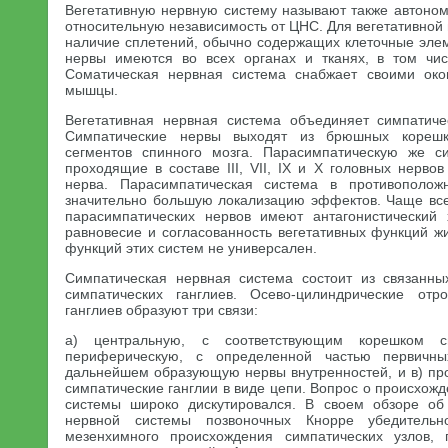
Вегетативную нервную систему называют также автоном
относительную независимость от ЦНС. Для вегетативной
наличие сплетений, обычно содержащих клеточные элеме
нервы имеются во всех органах и тканях, в том чи
Соматическая нервная система снабжает своими око
мышцы.
Вегетативная нервная система объединяет симпатиче
Симпатические нервы выходят из брюшных корешк
сегментов спинного мозга. Парасимпатическую же си
проходящие в составе III, VII, IX и X головных нервов
нерва. Парасимпатическая система в противополож
значительно большую локализацию эффектов. Чаще все
парасимпатических нервов имеют антагонистический 
равновесие и согласованность вегетативных функций ж
функций этих систем не универсален.
Симпатическая нервная система состоит из связан
симпатических ганглиев. Осево-цилиндрические отро
ганглиев образуют три связи:
а) центральную, с соответствующим корешком сп
периферическую, с определенной частью первичны
дальнейшем образующую нервы внутренностей, и в) п
симпатические ганглии в виде цепи. Вопрос о происхож
системы широко дискутировался. В своем обзоре об 
нервной системы позвоночных Кнорре убедительн
мезенхимного происхождения симпатических узлов,