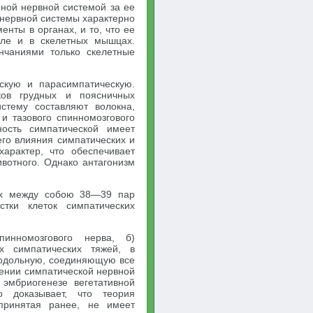
ной нервной системой за ее
 нервной системы характерно
нты в органах, и то, что ее
сле и в скелетных мышцах.
нчаниями только скелетные
скую и парасимпатическую.
ов грудных и поясничных
стему составляют волокна,
 и тазового спинномозгового
ность симпатической имеет
го влияния симпатических и
характер, что обеспечивает
ивотного. Однако антагонизм
ных между собою 38—39 пар
стки клеток симпатических
инномозгового нерва, б)
х симпатических тяжей, в
родольную, соединяющую все
дении симпатической нервной
эмбриогенезе вегетативной
о доказывает, что теория
 принятая ранее, не имеет