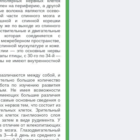
иполярных нервных клеток
влен на периферию, а другой
ые волокна являются осево-
ой части спинного мозга и
юшной и спинной корешки
зу же по выходе из спинного
вствительные и двигательные
, которая соединяется с
в межреберном пространстве,
 спинной мускулатуре и коже.
нглии — это основные нервы
апы птицы, с 30-го по 34-й —
рвы не имеют внутренностной
различаются между собой, и
ительно большое количество
бота по изучению развития
вым. Не имея возможности
, имеющих большие различия
о самые основные сведения о
х нервов тем, что состоит из
ельных клеток. Зрительный
х клеток ганглиозного слоя
я затем в виде рудимента. У
 в отличие от млекопитающих
о мозга. Глазодвигательный
 на 3—4-й день из среднего и