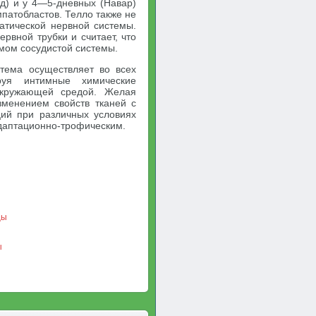
д) и у 4—5-дневных (Навар)
мпатобластов. Телло также не
атической нервной системы.
ервной трубки и считает, что
мом сосудистой системы.
тема осуществляет во всех
руя интимные химические
кружающей средой. Желая
зменением свойств тканей с
ий при различных условиях
адаптационно-трофическим.
цы
ы