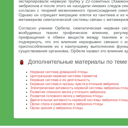
экстирпировали нервную трубку у 22-сомитных (Хаммон
эмбрионов и после этого не находили никаких следов си
согласен с теорией мезенхимного происхождения симп
Однако он отрицает миграцию клеток из ганглиев и из н
метамеризм симпатической системы связан с метамериз
Согласно учению Орбели, симпатическая нервная сис
возбудимых тканях трофическое влияние, регули
превращения и обмен веществ между тканями и о
подчеркнуть, что это влияние неразрывно связано с и
приспособлением их к наилучшему выполнению функц
существования организма, Орбели назвал это влияние 
Дополнительные материалы по теме
Нервная система домашней птицы
Центральная нервная система термитов
Нервная система и ее деятельность
Нервная система и органы чувств в птичьем эмбрионе
Электрическая активность нервной системы эмбриона пти
Развитие спинного мозга у птичьего эмбриона
Развитие головного мозга у эмбриона птицы
Двигательная активность нервной системы эмбриона птиц
Орган слуха и равновесия у эмбриона птицы
Орган зрения у эмбриона птицы