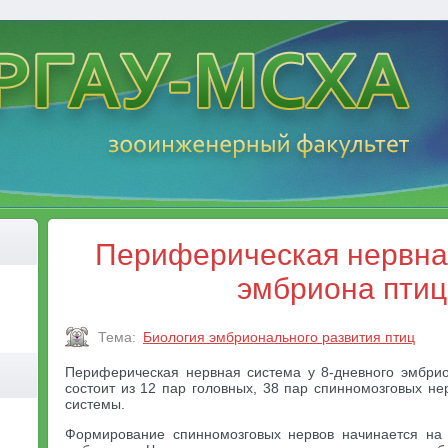
Периферическая нервна
эмбриона пти
Тема:
Биология эмбрионального развития птиц
Периферическая нервная система у 8-дневного эмбрион
состоит из 12 пар головных, 38 пар спинномозговых не
системы.
Формирование спинномозговых нервов начинается на 