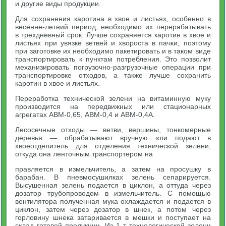
и другие виды продукции.
Для сохранения каротина в хвое и листьях, особенно в
весенне-летний период, необходимо их перерабатывать
в трехдневный срок. Лучше сохраняется каротин в хвое и
листьях при увязке ветвей и хвороста в пачки, поэтому
при заготовке их необходимо пакетировать и в таком виде
транспортировать к пунктам потребления. Это позволит
механизировать погрузочно-разгрузочные операции при
транспортировке отходов, а также лучше сохранить
каротин в хвое и листьях.
Переработка технической зелени на витаминную муку
производится на передвижных или стационарных
агрегатах АВМ-0,65, АВМ-0,4 и АВМ-0,4А.
Лесосечные отходы — ветви, вершины, тонкомерные
деревья — обрабатывают вручную «ли подают в
хвоеотделитель для отделения технической зелени,
откуда она ленточным транспортером на
правляется в измельчитель, а затем на просушку в
барабан. В пневмосушилках зелень сепарируется.
Высушенная зелень подается в циклон, а оттуда через
дозатор трубопроводом в измельчитель. С помощью
вентилятора полученная мука охлаждается и подается в
циклон, затем через дозатор в шнек, а потом через
горловину шнека затаривается в мешки и поступает на
склад готовой продукции. Из 1 т технологической зелени