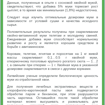
Данные, полученные в опыте с сосновой хвойной мукой,
свидетельствуют, что добавка 5% муки тормозит рост
цыплят, в то время как минимальная (1,8%) недостаточна.
Следует еще изучить оптимальные дозировки муки в
зависимости от условий сушки и качества исходного
сырья.
Положительные результаты получены при скармливании
хвойно-витаминной муки телятам и молодняку свиней.
Ежедневная добавка муки способствует нормальному
развитию и росту и является хорошим средством в
борьбе с авитаминозом.
Коровам, телятам, ягнятам и поросятам на 1 кг живой
массы скармливают 0,1…0,5 г хвойной муки,
откормочному поголовью крупного рогатого скота — 1…2
г, а свиньям при откорме — 1 г. Хвойная мука в указанной
дозировке скармливается в смеси с другими кормами.
Латвийские ученые определили биологическую ценность
муки из отработанной хвои.
Для получения лечебных экстрактивных веществ и
хлорофилло-каротиновой пасты хвоя подвергается
обработке паром и бензином, при этом разрушается
часть каротина. Оставшийся после такой обработки
материал можно высушивать и размалывать для