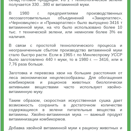
получается 330…380 кг витаминной муки.
В 1980 г. предприятиями производственных
лесозаготовительных объединений «Закарпатлес»,
«Черновицлес» и «Прикарпатлес» было выпущено 3416 т
витаминной муки, на что было использовано более 10
тыс. т технической зелени, или немногим более 3% ее
наличия.
В связи с простотой технологического процесса и
неограниченным сбытом производство витаминной муки
стало быстро расти. Если в 1965 г. по Минлеспрому УССР
было заготовлено 440 т муки, то в 1980 г. — 3416, или в
7,76 раза больше.
Заготовка и перевозка хвои на большие расстояния от
леса экономически нецелесообразны. Для обогащения
комбикормов и рационов животных биологически
активными веществами часто используют хвойно-
витаминную муку.
Таким образом, скоростная искусственная сушка дает
возможность сохранить в достаточном количестве
содержащиеся в зелени питательные вещества и
витамины. Хвойно-витаминная мука — важный продукт
витаминизации комбикормов.
Добавка хвойной витаминной муки к рациону животных и