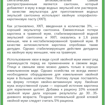
синтетических антиокислителей самым
распространенным является сантохин, который
добавляют в муку в виде водных эмульсий или растворов.
В качестве эмульгатора для приготовления водных
эмульсий сантохина используют хвойную хлорофилло-
каротиновую пасту (ХКП).
Как установлено, ХКП, введенная в количестве 3%, —
хороший эмульгатор сантохина. Ежемесячные потери
каротина в травяной муке, стабилизированной водной
эмульсией сантохина и ХКП, оказались в 1,6 раза
меньше, чем в нестабилизированной травяной муке. В
качестве антиокислителя каротина опробован также
дилудин. Однако стабилизирующее действие дилудина
на хвойную муку меньшее, чем на травяную.
Использование хвои в виде сухой хвойной муки имеет ряд
преимуществ перед ее применением в свежем виде.
Птице и свиньям хвою можно давать только в хорошо
измельченном виде. Однако хозяйства не всегда имеют
необходимое оборудование для измельчения хвойной
муки в больших количествах. Поэтому лучше поставлять
на ферму готовую хвойно-витаминную муку. Хвойная
мука искусственной сушки — хороший источник каротина
для кормления цыплят. Добавка к рациону 10% еловой
хвойной муки дала хорошие результаты до 30…35-
дневного возраста. Позднее оптимальной дозой еловой
хвойной муки следует считать 5% рациона.