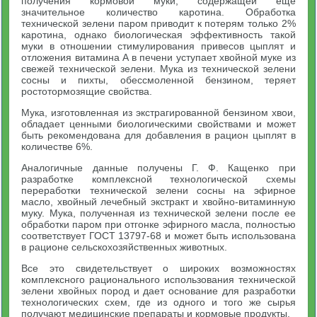
получения кормовой муки, содержащей еще
значительное количество каротина. Обработка
технической зелени паром приводит к потерям только 2%
каротина, однако биологическая эффективность такой
муки в отношении стимулирования привесов цыплят и
отложения витамина А в печени уступает хвойной муке из
свежей технической зелени. Мука из технической зелени
сосны и пихты, обессмоленной бензином, теряет
ростотормозящие свойства.
Мука, изготовленная из экстрагированной бензином хвои,
обладает ценными биологическими свойствами и может
быть рекомендована для добавления в рацион цыплят в
количестве 6%.
Аналогичные данные получены Г. Ф. Кащенко при
разработке комплексной технологической схемы
переработки технической зелени сосны на эфирное
масло, хвойный лечебный экстракт и хвойно-витаминную
муку. Мука, полученная из технической зелени после ее
обработки паром при отгонке эфирного масла, полностью
соответствует ГОСТ 13797-68 и может быть использована
в рационе сельскохозяйственных животных.
Все это свидетельствует о широких возможностях
комплексного рационального использования технической
зелени хвойных пород и дает основание для разработки
технологических схем, где из одного и того же сырья
получают медицинские препараты и кормовые продукты.