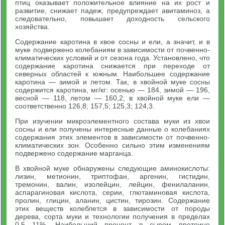
птиц оказывает положительное влияние на их рост и
развитие, снижает падеж, предупреждает авитаминоз, а
следовательно, повышает доходность сельского
хозяйства.
Содержание каротина в хвое сосны и ели, а значит, и в
муке подвержено колебаниям в зависимости от почвенно-
климатических условий и от сезона года. Установлено, что
содержание каротина снижается при переходе от
северных областей к южным. Наибольшее содержание
каротина — зимой и летом. Так, в хвойной муке сосны
содержится каротина, мг/кг: осенью — 184, зимой — 196,
весной — 118, летом — 160,2; в хвойной муке ели —
соответственно 126,8; 157,5; 125,3; 124,3.
При изучении микроэлементного состава муки из хвои
сосны и ели получены интересные данные о колебаниях
содержания этих элементов в зависимости от почвенно-
климатических зон. Особенно сильно этим изменениям
подвержено содержание марганца.
В хвойной муке обнаружены следующие аминокислоты:
лизин, метионин, триптофан, аргенин, гистидин,
тремонин, валин, изолейцин, лейцин, фенилаланин,
аспарагиновая кислота, серии, глютаминовая кислота,
пролин, глицин, аланин, цистин, тирозин. Содержание
этих веществ колеблется в зависимости от породы
дерева, сорта муки и технологии получения в пределах
0,5…11%. Наибольший процент в сыром протеине