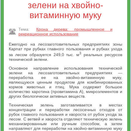
зелени на хвойно-
витаминную муку
Тема:
Крона дерева: промышленное и
рекреационное использование
Ежегодно на лесозаготовительных предприятиях зоны
Карпат при рубках главного пользования и рубках ухода
3
за лесом образуется 249,0 тыс. м
реальных ресурсов
технической зелени.
Основное направление использования технической
зелени на лесозаготовительных предприятиях —
переработка ее на хвойно-витаминную муку,
являющуюся ценным продуктом для комбинированных
кормов животных и птиц. Мука содержит большое
количество каротина (провитамина А), микроэлементов и
других биологически активных веществ.
Техническая зелень заготавливается в местах
концентрации и переработки лесосечных отходов от
рубок главного пользования и хвороста от рубок ухода за
лесом. С ветвей и хвороста отделяют техническую зелень
механизированным или ручным способом, а затем
направляют для переработки на хвойно-витаминную муку