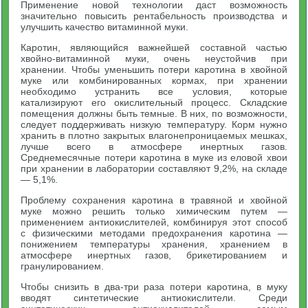
Применение новой технологии даст возможность
значительно повысить рентабельность производства и
улучшить качество витаминной муки.
Каротин, являющийся важнейшей составной частью
хвойно-витаминной муки, очень неустойчив при
хранении. Чтобы уменьшить потери каротина в хвойной
муке или комбинированных кормах, при хранении
необходимо устранить все условия, которые
катализируют его окислительный процесс. Складские
помещения должны быть темные. В них, по возможности,
следует поддерживать низкую температуру. Корм нужно
хранить в плотно закрытых влагонепроницаемых мешках,
лучше всего в атмосфере инертных газов.
Среднемесячные потери каротина в муке из еловой хвои
при хранении в лаборатории составляют 9,2%, на складе
— 5,1%.
Проблему сохранения каротина в травяной и хвойной
муке можно решить только химическим путем —
применением антиокислителей, комбинируя этот способ
с физическими методами предохранения каротина —
понижением температуры хранения, хранением в
атмосфере инертных газов, брикетированием и
гранулированием.
Чтобы снизить в два-три раза потери каротина, в муку
вводят синтетические антиокислители. Среди