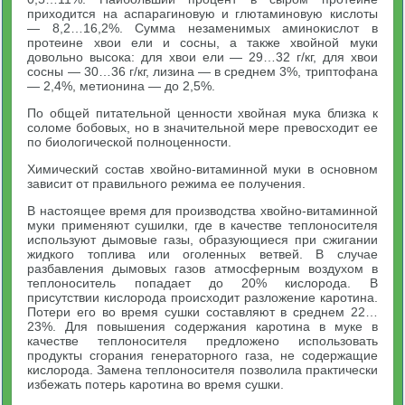
приходится на аспарагиновую и глютаминовую кислоты
— 8,2…16,2%. Сумма незаменимых аминокислот в
протеине хвои ели и сосны, а также хвойной муки
довольно высока: для хвои ели — 29…32 г/кг, для хвои
сосны — 30…36 г/кг, лизина — в среднем 3%, триптофана
— 2,4%, метионина — до 2,5%.
По общей питательной ценности хвойная мука близка к
соломе бобовых, но в значительной мере превосходит ее
по биологической полноценности.
Химический состав хвойно-витаминной муки в основном
зависит от правильного режима ее получения.
В настоящее время для производства хвойно-витаминной
муки применяют сушилки, где в качестве теплоносителя
используют дымовые газы, образующиеся при сжигании
жидкого топлива или оголенных ветвей. В случае
разбавления дымовых газов атмосферным воздухом в
теплоноситель попадает до 20% кислорода. В
присутствии кислорода происходит разложение каротина.
Потери его во время сушки составляют в среднем 22…
23%. Для повышения содержания каротина в муке в
качестве теплоносителя предложено использовать
продукты сгорания генераторного газа, не содержащие
кислорода. Замена теплоносителя позволила практически
избежать потерь каротина во время сушки.