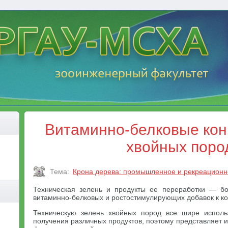
Витаминно-белковые кон
хвойных поро
Тема:
Крона дерева: промышленное и рекреационн
Техническая зелень и продукты ее переработки — бо
витаминно-белковых и ростостимулирующих добавок к к
Техническую зелень хвойных пород все шире исполь
получения различных продуктов, поэтому представляет 