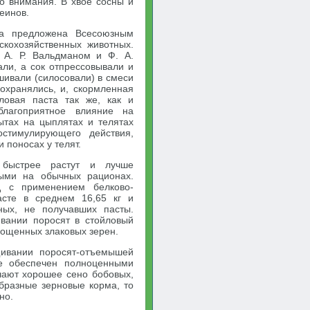
го внимания. В хвое сосны и
еинов.
ла предложена Всесоюзным
скохозяйственных животных.
а А. Р. Вальдманом и Ф. А.
ли, а сок отпрессовывали и
шивали (силосовали) в смеси
охранялись, и, скормленная
ловая паста так же, как и
благоприятное влияние на
ытах на цыплятах и телятах
стимулирующего действия,
 поносах у телят.
, быстрее растут и лучше
ыми на обычных рационах.
д с применением белково-
асте в среднем 16,65 кг и
ных, не получавших пасты.
вании поросят в стойловый
ощенных злаковых зерен.
щивании поросят-отъемышей
е обеспечен полноценными
чают хорошее сено бобовых,
бразные зерновые корма, то
но.