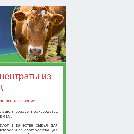
центраты из
д
ое использование
льшой резерв производства
ормам.
зуют в качестве сырья для
интерес и ее азотсодержащая