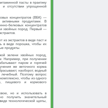
итаминной пасты в практику
и и отсутствии упрощенной
ковых концентратов (ВБК) —
 активными продуктами. В
инно-белковых концентратов
ни хвойных пород. Первый —
кстрактов.
из экстрактов в виде паст и
ь в виде порошка, чтобы их
ые продукты.
кой зелени хвойных пород,
ом. Например, при получении
рабатывают паром и горячей
учения же веточного корма
брасывают, наоборот, водный
ь лечебный. Поэтому вопрос
комплексно, чтобы из одного
о, пищевого и кормового
хвою, но и использовать в
но получить значительный
виде технологической щепы,