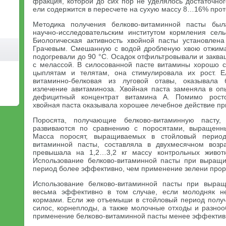
фракция, которой до сих пор не уделялось достаточно
ели содержится в пересчете на сухую массу 8…16% прот
Методика получения белково-витаминной пасты бы
научно-исследовательским институтом кормления сель
Биологическая активность хвойной пасты установлен
Грачевым. Смешанную с водой дробленую хвою отжима
подогревали до 90 °С. Осадок отфильтровывали и заква
с мелассой. В силосованной пасте витамины хорошо с
цыплятам и телятам, она стимулировала их рост. Е
витаминно-белковая из луговой отавы, оказывала 
излечение авитаминоза. Хвойная паста заменяла в оп
дефицитный концентрат витамина А. Помимо росто
хвойная паста оказывала хорошее лечебное действие при
Поросята, получающие белково-витаминную пасту
развиваются по сравнению с поросятами, выращенн
Масса поросят, выращиваемых в стойловый перио
витаминной пасты, составляла в двухмесячном возр
превышала на 1,2…3,2 кг массу контрольных живот
Использование белково-витаминной пасты при выращи
период более эффективно, чем применение зелени прор
Использование белково-витаминной пасты при выра
весьма эффективно в том случае, если молодняк н
кормами. Если же отъемыши в стойловый период полу
силос, корнеплоды, а также молочные отходы и разноо
применение белково-витаминной пасты менее эффектив