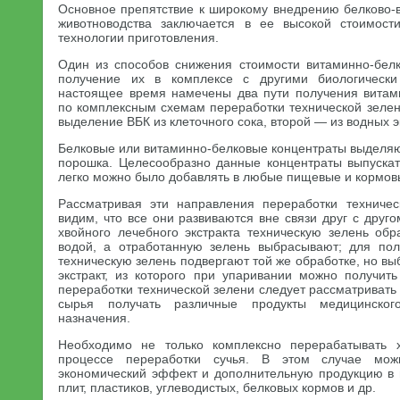
Основное препятствие к широкому внедрению белково-в
животноводства заключается в ее высокой стоимост
технологии приготовления.
Один из способов снижения стоимости витаминно-бел
получение их в комплексе с другими биологически
настоящее время намечены два пути получения витам
по комплексным схемам переработки технической зеле
выделение ВБК из клеточного сока, второй — из водных э
Белковые или витаминно-белковые концентраты выделяют 
порошка. Целесообразно данные концентраты выпускат
легко можно было добавлять в любые пищевые и кормов
Рассматривая эти направления переработки техничес
видим, что все они развиваются вне связи друг с друг
хвойного лечебного экстракта техническую зелень об
водой, а отработанную зелень выбрасывают; для пол
техническую зелень подвергают той же обработке, но вы
экстракт, из которого при упаривании можно получит
переработки технической зелени следует рассматривать 
сырья получать различные продукты медицинског
назначения.
Необходимо не только комплексно перерабатывать 
процессе переработки сучья. В этом случае мож
экономический эффект и дополнительную продукцию в 
плит, пластиков, углеводистых, белковых кормов и др.