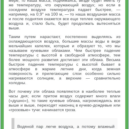
мере, то наша масса, поднимаясь, везде будет иметь ту
же температуру, что окружающий воздух; но если в
соседнем воздухе температура падает быстрее, —
например, на 0,9° на 100 м, — то наша воздушная масса
и после поднятия окажется все еще теплее окружающего
воздуха и, стало быть, будет продолжать вытесняться
выше.
Таким путем нарастают, постепенно выделяясь из
охлаждающегося воздуха, большие массы воды в виде
мельчайших капелек, которые и образуют то, что мы
называем кучевыми облаками. Чем быстрее падение
температуры с высотой в свободной атмосфере, тем
более мощного развития достигают эти облака. Весьма
быстрое падение температуры с высотой бывает в
атмосфере в жаркие летние дни, когда земная
поверхность и прилегающие слои особенно сильно
нагреваются солнцем, а верхние — сравнительно
холодны.
Вот почему эти облака появляются в наиболее теплые
часы дня; если притом воздух содержит много влаги
(«душно»), то такие кучевые облака, нагромождаясь все
выше и выше, переходят наконец в кучево-дождевые или
«грозовые» тучи: начинается гроза.
Водяной пар легче воздуха, а потому влажный