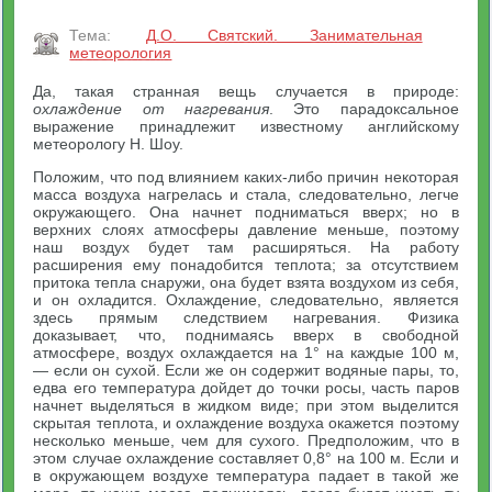
Тема:
Д.О. Святский. Занимательная
метеорология
Да, такая странная вещь случается в природе:
охлаждение от нагревания
. Это парадоксальное
выражение принадлежит известному английскому
метеорологу Н. Шоу.
Положим, что под влиянием каких-либо причин некоторая
масса воздуха нагрелась и стала, следовательно, легче
окружающего. Она начнет подниматься вверх; но в
верхних слоях атмосферы давление меньше, поэтому
наш воздух будет там расширяться. На работу
расширения ему понадобится теплота; за отсутствием
притока тепла снаружи, она будет взята воздухом из себя,
и он охладится. Охлаждение, следовательно, является
здесь прямым следствием нагревания. Физика
доказывает, что, поднимаясь вверх в свободной
атмосфере, воздух охлаждается на 1° на каждые 100 м,
— если он сухой. Если же он содержит водяные пары, то,
едва его температура дойдет до точки росы, часть паров
начнет выделяться в жидком виде; при этом выделится
скрытая теплота, и охлаждение воздуха окажется поэтому
несколько меньше, чем для сухого. Предположим, что в
этом случае охлаждение составляет 0,8° на 100 м. Если и
в окружающем воздухе температура падает в такой же