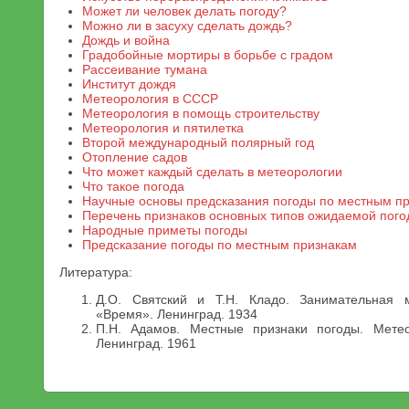
Может ли человек делать погоду?
Можно ли в засуху сделать дождь?
Дождь и война
Градобойные мортиры в борьбе с градом
Рассеивание тумана
Институт дождя
Метеорология в СССР
Метеорология в помощь строительству
Метеорология и пятилетка
Второй международный полярный год
Отопление садов
Что может каждый сделать в метеорологии
Что такое погода
Научные основы предсказания погоды по местным п
Перечень признаков основных типов ожидаемой пог
Народные приметы погоды
Предсказание погоды по местным признакам
Литература:
Д.О. Святский и Т.Н. Кладо. Занимательная м
«Время». Ленинград. 1934
П.Н. Адамов. Местные признаки погоды. Метеор
Ленинград. 1961