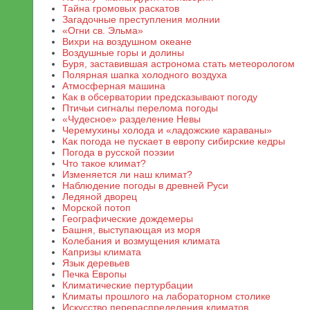
Тайна громовых раскатов
Загадочные преступления молнии
«Огни св. Эльма»
Вихри на воздушном океане
Воздушные горы и долины
Буря, заставившая астронома стать метеорологом
Полярная шапка холодного воздуха
Атмосферная машина
Как в обсерватории предсказывают погоду
Птичьи сигналы перелома погоды
«Чудесное» разделение Невы
Черемухины холода и «ладожские караваны»
Как погода не пускает в европу сибирские кедры
Погода в русской поэзии
Что такое климат?
Изменяется ли наш климат?
Наблюдение погоды в древней Руси
Ледяной дворец
Морской потоп
Географические дождемеры
Башня, выступающая из моря
Колебания и возмущения климата
Капризы климата
Язык деревьев
Печка Европы
Климатические пертурбации
Климаты прошлого на лабораторном столике
Искусство перераспределения климатов