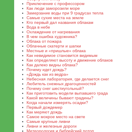
Приключение с профессором
Как люди заморозили море
Замерзание воды при 9 градусах тепла
Самые сухие места на земле
Кто первый дал названия облакам
Вода в небе
Охлаждение от нагревания
В чем ошибка художника?
Облака от пожара
Облачные скатерти и шапки
Местные и «пришлые» облака
Как невидимое становится видимым
Как определяют высоту и движение облаков
Как далеко видны облака?
Почему идет дождь?
«Дождь как из ведра»
Небесная лаборатория, где делается снег
Любитель снежных драгоценностей
Почему снег шестиугольный?
Как приготовить модели выпавшего града
Какой величины бывают градины?
Когда начали измерять осадки?
Первый дождемер
Как меряют дождь
Самое мокрое место на свете
Самые крупные ливни
Ливни и железные дороги
Метеорология и библейский потоп