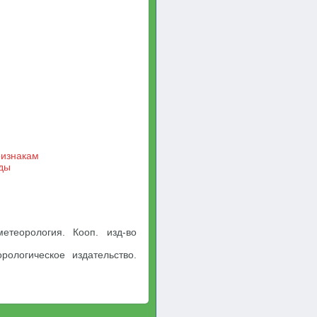
ризнакам
оды
етеорология. Кооп. изд-во
ологическое издательство.