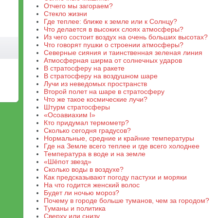
Отчего мы загораем?
Стекло жизни
Где теплее: ближе к земле или к Солнцу?
Что делается в высоких слоях атмосферы?
Из чего состоит воздух на очень больших высотах?
Что говорят пушки о строении атмосферы?
Северные сияния и таинственная зеленая линия
Атмосферная ширма от солнечных ударов
В стратосферу на ракете
В стратосферу на воздушном шаре
Лучи из неведомых пространств
Второй полет на шаре в стратосферу
Что же такое космические лучи?
Штурм стратосферы
«Осоавиахим I»
Кто придумал термометр?
Сколько сегодня градусов?
Нормальные, средние и крайние температуры
Где на Земле всего теплее и где всего холоднее
Температура в воде и на земле
«Шёпот звезд»
Сколько воды в воздухе?
Как предсказывают погоду пастухи и моряки
На что годится женский волос
Будет ли ночью мороз?
Почему в городе больше туманов, чем за городом?
Туманы и политика
Сверху или снизу