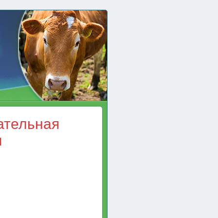
ательная
я