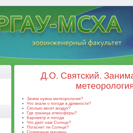
Д.О. Святский. Заним
метеорологи
Зачем нужна метеорология?
Что знали о погоде в древности?
Сколько весит воздух?
Где граница атмосферы?
Барометр и погода
Что дает нам Солнце?
Погаснет ли Солнце?
Солнечные машины