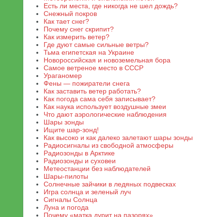
Есть ли места, где никогда не шел дождь?
Снежный покров
Как тает снег?
Почему снег скрипит?
Как измерить ветер?
Где дуют самые сильные ветры?
Тьма египетская на Украине
Новороссийская и новоземельная бора
Самое ветреное место в СССР
Ураганомер
Фены — пожиратели снега
Как заставить ветер работать?
Как погода сама себя записывает?
Как наука использует воздушные змеи
Что дают аэрологические наблюдения
Шары зонды
Ищите шар-зонд!
Как высоко и как далеко залетают шары зонды
Радиосигналы из свободной атмосферы
Радиозонды в Арктике
Радиозонды и суховеи
Метеостанции без наблюдателей
Шары-пилоты
Солнечные зайчики в ледяных подвесках
Игра солнца и зеленый луч
Сигналы Солнца
Луна и погода
Почему «матка дурит на пазорях»