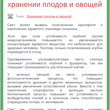
хранении плодов и овощей
Тема:
Хранение плодов и овощей
Свет может вызвать позеленение картофеля и
накопление ядовитого гликозида соланина.
Хотя при этом устойчивость клубней против
микроорганизмов повышается, но увеличивается
концентрация ядовитого вещества, что небезопасно для
здоровья человека. Поэтому сильно позеленевшие клубни
переводятся в отход.
Одновременно ультрафиолетовая часть спектра
понижает устойчивость клубней к фузариозу, так как
повышает проницаемость растительной клетки.
У зеленых овощей на свету усиливаются
фотосинтетические процессы, что повышает
интенсивность дыхания и других жизненных процессов,
вызывая увеличение естественной убыли. Вместе с тем
накопление хлорофилла в кроющих листьях
белокочанной капусты повышает ее устойчивость к
возбудителям гнилей и в конечном счете способствует
сокращению потерь от загнивания.
Свет, как показали наши исследования, ускоряет