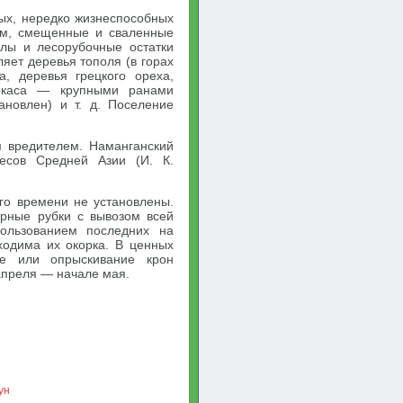
ных, нередко жизнеспособных
ом, смещенные и сваленные
лы и лесорубочные остатки
яет деревья тополя (в горах
а, деревья грецкого ореха,
аркаса — крупными ранами
ановлен) и т. д. Поселение
м вредителем. Наманганский
есов Средней Азии (И. К.
го времени не установлены.
арные рубки с вывозом всей
пользованием последних на
ходима их окорка. В ценных
ие или опрыскивание крон
апреля — начале мая.
ун