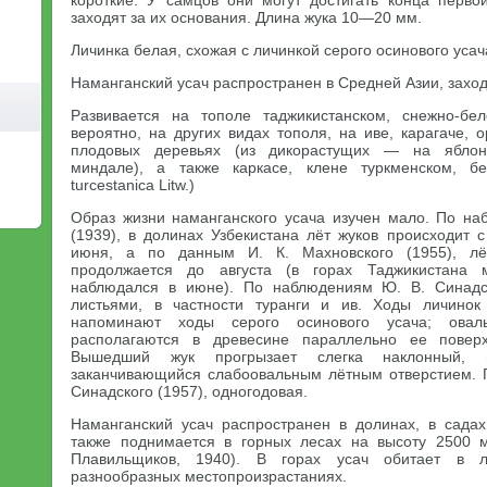
короткие. У самцов они могут достигать конца перво
заходят за их основания. Длина жука 10—20 мм.
Личинка белая, схожая с личинкой серого осинового усач
Наманганский усач распространен в Средней Азии, захо
Развивается на тополе таджикистанском, снежно-бел
вероятно, на других видах тополя, на иве, карагаче, о
плодовых деревьях (из дикорастущих — на яблон
миндале), а также каркасе, клене туркменском, бер
turcestanica Litw.)
Образ жизни наманганского усача изучен мало. По на
(1939), в долинах Узбекистана лёт жуков происходит 
июня, а по данным И. К. Махновского (1955), лё
продолжается до августа (в горах Таджикистана
наблюдался в июне). По наблюдениям Ю. В. Синадск
листьями, в частности туранги и ив. Ходы личино
напоминают ходы серого осинового усача; овал
располагаются в древесине параллельно ее поверх
Вышедший жук прогрызает слегка наклонный, п
заканчивающийся слабоовальным лётным отверстием. 
Синадского (1957), одногодовая.
Наманганский усач распространен в долинах, в сада
также поднимается в горных лесах на высоту 2500 
Плавильщиков, 1940). В горах усач обитает в л
разнообразных местопроизрастаниях.