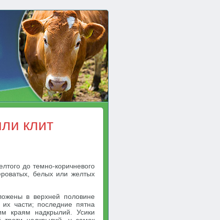
или клит
желтого до темно-коричневого
ероватых, белых или желтых
ложены в верхней половине
их части; последние пятна
им краям надкрылий. Усики