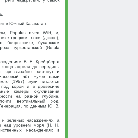
й трети надкрылий, у самок
а.
дит в Южный Казахстан.
ом, Populus nivea Wild, и,
рехе грецком, лохе (джиде),
е, боярышнике, бухарском
езе туркестанской (Betula
блюдениям В. Е. Крейцберга
с конца апреля до середины
т чрезвычайно растянут и
 массовый лёт жуков нами
ого (1957), жуки питаются
к под корой и в древесине
ьные камеры окукливания
ности на разной глубине.
очти вертикальный ход,
Генерация, по данным Ю. В.
х и зеленых насаждениях, а
м над уровнем моря (Н. Н.
иственных насаждениях в