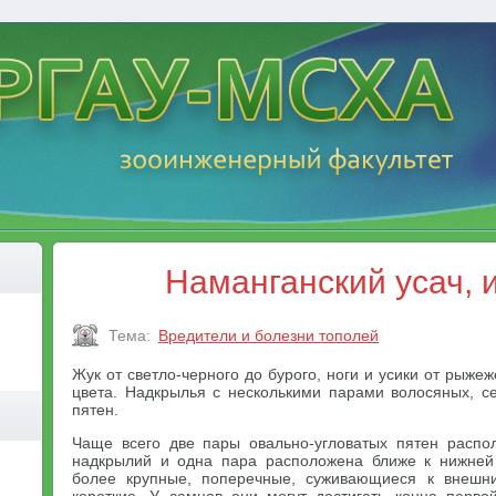
Наманганский усач, 
Тема:
Вредители и болезни тополей
Жук от светло-черного до бурого, ноги и усики от рыже
цвета. Надкрылья с несколькими парами волосяных, с
пятен.
Чаще всего две пары овально-угловатых пятен распо
надкрылий и одна пара расположена ближе к нижней 
более крупные, поперечные, суживающиеся к внешн