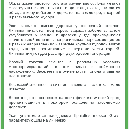
Образ жизни ивового толстяка изучен мало. Жуки летают
с середины июня, в июле и до конца лета; питаются
объедая кору побегов, и держатся на земле среди корней
и растительного мусора.
Усач заселяет живые деревья у оснований стволов.
Личинки питаются под корой, задевая заболонь, затем
углубляются у комлей в древесину, где прокладывают
значительной величины неправильные, пересекающие ее
в разных направлениях и забитые крупной буровой мукой
ходы, иногда проникающие в верхние части корней.
Личинки зимуют два раза при двухгодовой генерации.
Ивовый толстяк селится в различных условиях
местопроизрастаний, в том числе в пойменных
насаждениях. Заселяет маточные кусты тополя и ивы на
плантациях.
Лесохозяйственное значение ивового толстяка мало
известно.
Вероятно, он в основном наносит физиологический вред,
проявляющийся в некотором ослаблении заселяемых
деревьев.
Усач уничтожается наездником Ephialtes messor Grav.,
паразитирующим на личинках.