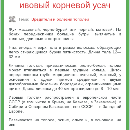
ивовый корневой усач
Тема:
Вредители и болезни тополей
Жук массивный, черно-бурый или черный, матовый. На
боках переднеспинки большие бугры, вытянутые в
толстые, длинные и острые шипы.
Низ, иногда и верх тела в рыжих волосках, образующих
легко стирающуюся бурую пятнистость. Длина тела 12—
32 мм.
Личинка толстая, призматическая, желто-белая: голова
может втягиваться в первые грудные кольца. Щиток
переднеспинки грубо морщинисто-точечный, матовый; у
основания с одной прямой срединной и двумя
дугообразными боковыми бороздками, ограничивающими
щиток. Длина личинки до 40 мм при ширине до 8—10 мм.
Ивовый толстяк распространен в европейской части
СССР (в том числе в Крыму, на Кавказе, в Закавказье), в
Сибири и Северном Казахстане; вне СССР — в Западной
Европе.
Развивается на тополе, осине, ольхе и, в основном, на
иве.