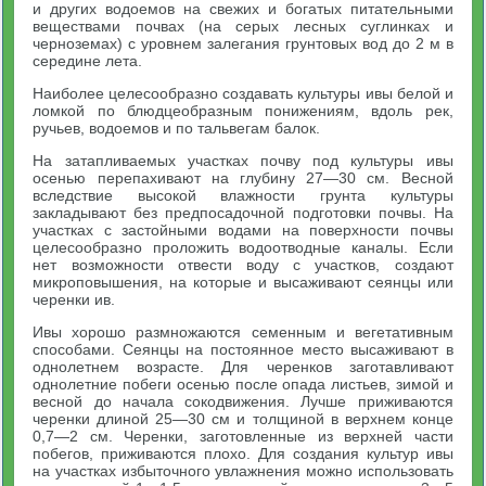
и других водоемов на свежих и богатых питательными
веществами почвах (на серых лесных суглинках и
черноземах) с уровнем залегания грунтовых вод до 2 м в
середине лета.
Наиболее целесообразно создавать культуры ивы белой и
ломкой по блюдцеобразным понижениям, вдоль рек,
ручьев, водоемов и по тальвегам балок.
На затапливаемых участках почву под культуры ивы
осенью перепахивают на глубину 27—30 см. Весной
вследствие высокой влажности грунта культуры
закладывают без предпосадочной подготовки почвы. На
участках с застойными водами на поверхности почвы
целесообразно проложить водоотводные каналы. Если
нет возможности отвести воду с участков, создают
микроповышения, на которые и высаживают сеянцы или
черенки ив.
Ивы хорошо размножаются семенным и вегетативным
способами. Сеянцы на постоянное место высаживают в
однолетнем возрасте. Для черенков заготавливают
однолетние побеги осенью после опада листьев, зимой и
весной до начала сокодвижения. Лучше приживаются
черенки длиной 25—30 см и толщиной в верхнем конце
0,7—2 см. Черенки, заготовленные из верхней части
побегов, приживаются плохо. Для создания культур ивы
на участках избыточного увлажнения можно использовать