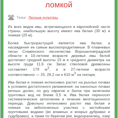
ломкой
Тема:
Лесные культуры
Из всех видов ивы, встречающихся в европейской части
страны, наибольшую высоту имеют ива белая (30 м) и
ломкая (20 м).
Более быстрорастущей является ива белая, а
насаждения ее самые высокопродуктивные. В плавневых
лесах Славянского лесничества Ворошиловградской
области в 10-летнем возрасте деревья ивы белой
достигают средней высоты 15 м и среднего диаметра на
высоте груди 11,6 см. Запас стволовой древесины
3
составляет 179 м
, а в 27-летнем возрасте
3
соответственно — 25, 28,2 см и 610 м
на гектаре.
Ива белая и ломкая интенсивно растет на рыхлых почвах
в условиях достаточного увлажнения: на наносных почвах
речных долин, по дну оврагов и балок при залегании
грунтовых вод не ближе 0,5 м. Ива белая переносит
систематическое затопление в течение вегетационного
периода. Довольно интенсивно растет ива белая и
ломкая на заболоченных участках с застойными
грунтовыми водами (во влажных и мокрых дубравах и
судубравах), а также по берегам рек, водохранилищ, озер