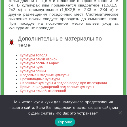
колья длиной 1—1,5 м и толщиной в верхнем конце 3—5
см. В культурах ивы применяется квадратное (1,5X1,5;
2×2 м) и прямоугольное (1,5X2,5 м; 2X3 м; 2X4 м) и
другие размещения посадочных мест. Систематическое
рыхление почвы следует проводить до смыкания крон.
При посадке на постоянное место кольев уход за
культурами не проводят.
Дополнительные материалы по
теме
Культуры тополя
Культуры ольхи черной
Культуры сосны в борах
Культуры бука
Культуры осины
Плодовые и ягодные культуры
Орехоплодные культуры
Сплошные культуры и подбор пород при их создании
Применение удобрений под лесные культуры
Культуры ели обыкновенной
Мы используем куки для наилучшего представления
нашего сайта. Если Вы продолжите использовать сайт, мы
будем считать что Вас это устраивает.
Зооинженерный факультет МСХА. Неофициальный сайт
Хорошо