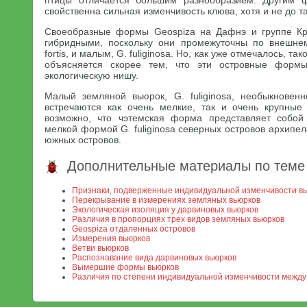
птицы отличается большим разнообразием. Другим фо
свойственна сильная изменчивость клюва, хотя и не до т
Своеобразные формы Geospiza на Дафнэ и группе Кр
гибридными, поскольку они промежуточны по внешне
fortis, и малым, G. fuliginosa. Но, как уже отмечалось, 
объясняется скорее тем, что эти островные форм
экологическую нишу.
Малый земляной вьюрок, G. fuliginosa, необыкновен
встречаются как очень мелкие, так и очень крупные
возможно, что чэтемская форма представляет собо
мелкой формой G. fuliginosa северных островов архипе
южных островов.
Дополнительные материалы по теме
Признаки, подверженные индивидуальной изменчивости в
Перекрывание в измерениях земляных вьюрков
Экологическая изоляция у дарвиновых вьюрков
Различия в пропорциях трех видов земляных вьюрков
Geospiza отдаленных островов
Измерения вьюрков
Ветви вьюрков
Распознавание вида дарвиновых вьюрков
Вымершие формы вьюрков
Различия по степени индивидуальной изменчивости межд