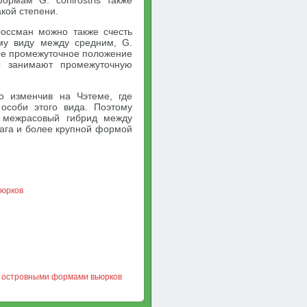
рмам G. conirostris также
акой степени.
оссман можно также счесть
му виду между средним, G.
такое промежуточное положение
ы занимают промежуточную
но изменчив на Чэтеме, где
 особи этого вида. Поэтому
й межрасовый гибрид между
лага и более крупной формой
ьюрков
у островными формами вьюрков