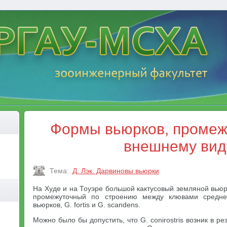
Формы вьюрков, промеж
внешнему вид
Тема:
Д. Лэк. Дарвиновы вьюрки
На Худе и на Тоуэре большой кактусовый земляной вьюрок
промежуточный по строению между клювами среднег
вьюрков, G. fortis и G. scandens.
Можно было бы допустить, что G. conirostris возник в р