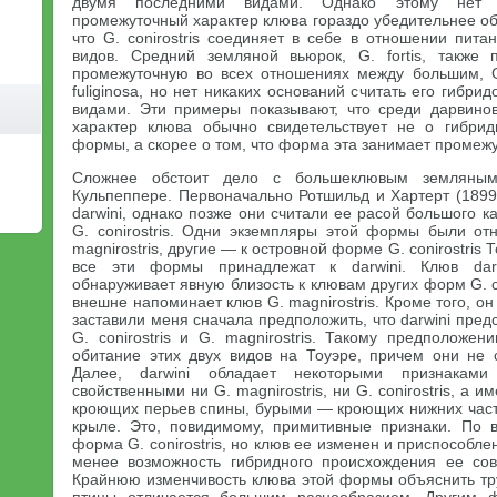
двумя последними видами. Однако этому нет н
промежуточный характер клюва гораздо убедительнее о
что G. conirostris соединяет в себе в отношении пита
видов. Средний земляной вьюрок, G. fortis, также 
промежуточную во всех отношениях между большим, G.
fuliginosa, но нет никаких оснований считать его гибр
видами. Эти примеры показывают, что среди дарвино
характер клюва обычно свидетельствует не о гибри
формы, а скорее о том, что форма эта занимает промеж
Сложнее обстоит дело с большеклювым земляны
Кульпеппере. Первоначально Ротшильд и Хартерт (1899,
darwini, однако позже они считали ее расой большого к
G. conirostris. Одни экземпляры этой формы были от
magnirostris, другие — к островной форме G. conirostris 
все эти формы принадлежат к darwini. Клюв dar
обнаруживает явную близость к клювам других форм G. co
внешне напоминает клюв G. magnirostris. Кроме того, о
заставили меня сначала предположить, что darwini пред
G. conirostris и G. magnirostris. Такому предположе
обитание этих двух видов на Тоуэре, причем они не
Далее, darwini обладает некоторыми признаками
свойственными ни G. magnirostris, ни G. conirostris, а 
кроющих перьев спины, бурыми — кроющих нижних час
крыле. Это, повидимому, примитивные признаки. По в
форма G. conirostris, но клюв ее изменен и приспособле
менее возможность гибридного происхождения ее сов
Крайнюю изменчивость клюва этой формы объяснить тру