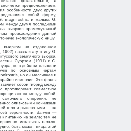
икаких доказательств, а
бъясняется предположением,
ния особенности двух других
представляет собой форму,
 magnirostris, и малым, G.
идом между двумя последними
вых вьюрков промежуточный
дном происхождении данной
уточную экологическую нишу.
м вьюрком на отдаленном
 1902) назвали эту птицу G.
актусового земляного вьюрка,
несены Суорзом (1931) к G.
Тоуэра; но в действительности
wini по основным чертам
nirostris, но он массивнее и
н крайне изменчив. Эти факты
ставляет собой гибрид между
нию противоречит совместное
 скрещиваются между собой.
 самочьего оперения, не
именно: оливковыми кончиками
тей тела и рыжеватыми — на
сей вероятности, darwini —
н к питанию на земле; тем не
ершенно исключать нельзя.
дно; быть может, пища этой