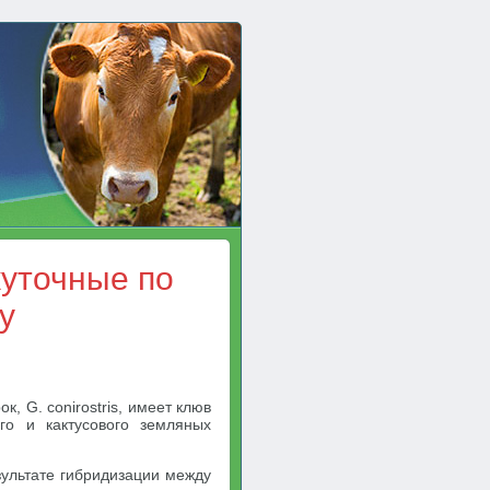
уточные по
у
, G. conirostris, имеет клюв
о и кактусового земляных
езультате гибридизации между