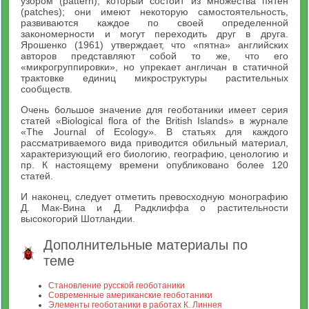
узором (pattern), который состоит из множества пятен
(patches); они имеют некоторую самостоятельность,
развиваются каждое по своей определенной
закономерности и могут переходить друг в друга.
Ярошенко (1961) утверждает, что «пятна» английских
авторов представляют собой то же, что его
«микрогруппировки», но упрекает англичан в статичной
трактовке единиц микроструктуры растительных
сообществ.
Очень большое значение для геоботаники имеет серия
статей «Biological flora of the British Islands» в журнале
«The Journal of Ecology». В статьях для каждого
рассматриваемого вида приводится обильный материал,
характеризующий его биологию, географию, ценологию и
пр. К настоящему времени опубликовано более 120
статей.
И наконец, следует отметить превосходную монографию
Д. Мак-Вина и Д. Радклиффа о растительности
высокогорий Шотландии.
Дополнительные материалы по
теме
Становление русской геоботаники
Современные американские геоботаники
Элементы геоботаники в работах К. Линнея