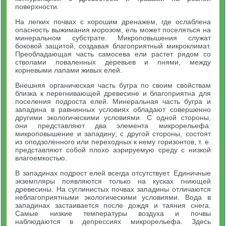
поверхности.
На легких почвах с хорошим дренажем, где ослаблена
опасность выжимания морозом, ель может поселяться на
минеральном субстрате. Микроповышения служат
боковой защитой, создавая благоприятный микроклимат.
Преобладающая часть самосева ели растет рядом со
стволами поваленных деревьев и пнями, между
корневыми лапами живых елей.
Внешняя органическая часть бугра по своим свойствам
близка к перегнивающей древесине и благоприятна для
поселения подроста елей. Минеральная часть бугра и
западина в равнинных условиях обладают совершенно
другими экологическими условиями. С одной стороны,
они представляют два элемента микрорельефа:
микроповышение и западину; с другой стороны, состоят
из оподзоленного или переходных к нему горизонтов, т. е.
представляют собой плохо аэрируемую среду с низкой
влагоемкостью.
В западинах подрост елей всегда отсутствует. Единичные
экземпляры появляются только на кусках гниющей
древесины. На суглинистых почвах западины отличаются
неблагоприятными экологическими условиями. Вода в
западинах застаивается после дождя и таяния снега.
Самые низкие температуры воздуха и почвы
наблюдаются в депрессиях микрорельефа. Здесь