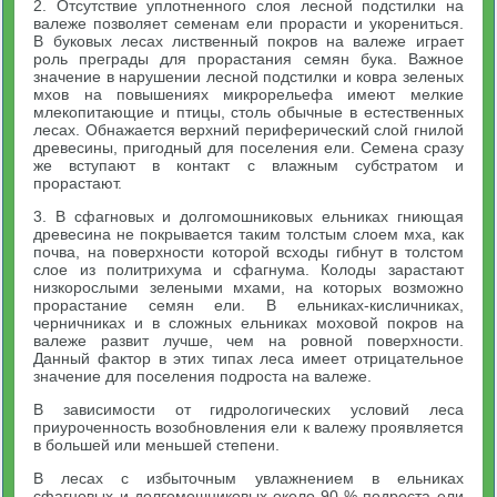
2. Отсутствие уплотненного слоя лесной подстилки на
валеже позволяет семенам ели прорасти и укорениться.
В буковых лесах лиственный покров на валеже играет
роль преграды для прорастания семян бука. Важное
значение в нарушении лесной подстилки и ковра зеленых
мхов на повышениях микрорельефа имеют мелкие
млекопитающие и птицы, столь обычные в естественных
лесах. Обнажается верхний периферический слой гнилой
древесины, пригодный для поселения ели. Семена сразу
же вступают в контакт с влажным субстратом и
прорастают.
3. В сфагновых и долгомошниковых ельниках гниющая
древесина не покрывается таким толстым слоем мха, как
почва, на поверхности которой всходы гибнут в толстом
слое из политрихума и сфагнума. Колоды зарастают
низкорослыми зелеными мхами, на которых возможно
прорастание семян ели. В ельниках-кисличниках,
черничниках и в сложных ельниках моховой покров на
валеже развит лучше, чем на ровной поверхности.
Данный фактор в этих типах леса имеет отрицательное
значение для поселения подроста на валеже.
В зависимости от гидрологических условий леса
приуроченность возобновления ели к валежу проявляется
в большей или меньшей степени.
В лесах с избыточным увлажнением в ельниках
сфагновых и долгомошниковых около 90 % подроста ели