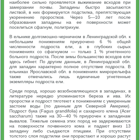
наиболее сильно проявляется выжимание всходов при
замерзании почвы. Западины быстро засыпаются
листвой, в них формируется подстилка, препятствующая
укоренению проростков. Через 5—10 лет после
образования западины на ее поверхности может
поселиться сфагнум, политрихум.
В ельнике долгомошно-черничном в Ленинградской обл. к
небольшим понижениям приурочено 6 % общей
численности подроста ели, а в глубоких сырых
понижениях со сфагнумом — только 1 % угнетенного
больного подроста. После зимы большинство всходов ели
здесь гибнет. По другим данным, в Ленинградской обл.
для западин характерно полное отсутствие подроста. В
ельниках Ярославской обл. в понижениях микрорельефа
также отмечались лишь единичные угнетенные
экземпляры подроста ели.
Среди пород, хорошо возобновляющихся в западинах, в
литературе нередко упоминаются береза и ива. Их
проростки и подрост тяготеют к понижениям с умеренным
застоем воды (по данным для Северной Америки).
Подрост бука (Fagus grandifolia) и сахарного клена (Acer
saccharum) также на 30—40 % приурочен к западинам
вывалов. Тяжелые семена этих пород не задерживаются
на поверхности почвенного кома и падают вниз 13
западину либо съедаются птицами. При отсутствии
толстого слоя подстилки они прорастают и хорошо растут