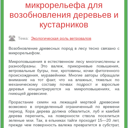
микрорельефа для
возобновления деревьев и
кустарников
Тема:
Экологическая роль ветровалов
Возобновление древесных пород в лесу тесно связано с
микрорельефом.
Микроповышения в естественном лесу многочисленны и
разнообразны. Это валеж, прикорневые повышения,
ветровальные бугры, пни, кротовины, кочки фитогенного
происхождения, муравейники. Многие авторы обращали
внимание на тот факт, что на влажных, тяжелых по
механическому составу почвах подрост и взрослые
деревья концентрируются на микроповышениях, на
гниющей древесине.
Прорастание семян на лежащей мертвой древесине
возможно в определенный ограниченный по времени
период. Кора дерева должна обвалиться, луб и камбий
дерева перегнить, на поверхности ствола поселиться
зеленые мхи. Так, в ельниках тайги проходит 15—20 лет,
прежде чем поверхность валежа превратится в субстрат,