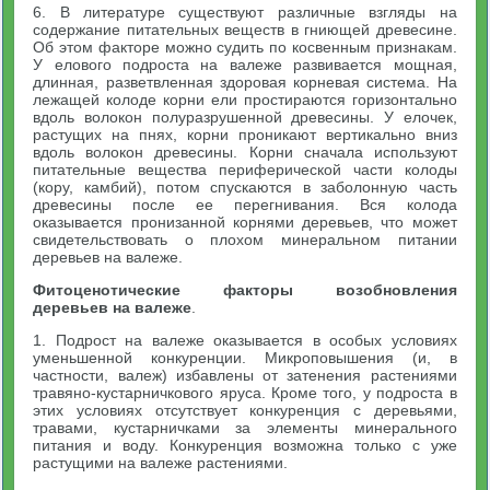
6. В литературе существуют различные взгляды на
содержание питательных веществ в гниющей древесине.
Об этом факторе можно судить по косвенным признакам.
У елового подроста на валеже развивается мощная,
длинная, разветвленная здоровая корневая система. На
лежащей колоде корни ели простираются горизонтально
вдоль волокон полуразрушенной древесины. У елочек,
растущих на пнях, корни проникают вертикально вниз
вдоль волокон древесины. Корни сначала используют
питательные вещества периферической части колоды
(кору, камбий), потом спускаются в заболонную часть
древесины после ее перегнивания. Вся колода
оказывается пронизанной корнями деревьев, что может
свидетельствовать о плохом минеральном питании
деревьев на валеже.
Фитоценотические факторы возобновления
деревьев на
валеже
.
1. Подрост на валеже оказывается в особых условиях
уменьшенной конкуренции. Микроповышения (и, в
частности, валеж) избавлены от затенения растениями
травяно-кустарничкового яруса. Кроме того, у подроста в
этих условиях отсутствует конкуренция с деревьями,
травами, кустарничками за элементы минерального
питания и воду. Конкуренция возможна только с уже
растущими на валеже растениями.