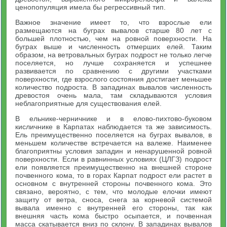
ценопопуляция имела бы регрессивный тип.
Важное значение имеет то, что взрослые ели
размещаются на буграх вывалов старше 80 лет с
большей плотностью, чем на ровной поверхности. На
буграх выше и численность отмерших елей. Таким
образом, на ветровальных буграх подрост не только легче
поселяется, но лучше сохраняется и успешнее
развивается по сравнению с другими участками
поверхности, где взрослого состояния достигает меньшее
количество подроста. В западинах вывалов численность
древостоя очень мала, там складываются условия
неблагоприятные для существования елей.
В ельнике-черничнике и в елово-пихтово-буковом
кисличнике в Карпатах наблюдается та же зависимость.
Ель преимущественно поселяется на буграх вывалов, в
меньшем количестве встречается на валеже. Наименее
благоприятны условия западин и ненарушенной ровной
поверхности. Если в равнинных условиях (ЦЛГЗ) подрост
ели появляется преимущественно на внешней стороне
почвенного кома, то в горах Карпат подрост ели растет в
основном с внутренней стороны почвенного кома. Это
связано, вероятно, с тем, что молодые елочки имеют
защиту от ветра, сноса, снега за корневой системой
вывала именно с внутренней его стороны, так как
внешняя часть кома быстро осыпается, и почвенная
масса скатывается вниз по склону. В западинах вывалов