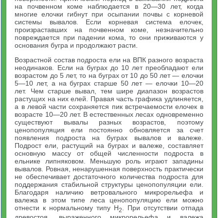
на почвенном коме наблюдается в 20—30 лет, когда
многие елочки гибнут при осыпании почвы с корневой
системы вывалов. Если корневая система елочек,
произраставших на почвенном коме, незначительно
повреждается при падении кома, то они приживаются у
основания бугра и продолжают расти.
Возрастной состав подроста ели на ВПК разного возраста
неодинаков. Если на буграх до 10 лет преобладают ели
возрастом до 5 лет, то на буграх от 10 до 50 лет — елочки
5—10 лет, а на буграх старше 50 лет — елочки 10—20
лет. Чем старше вывал, тем шире диапазон возрастов
растущих на них елей. Правая часть графика удлиняется,
а в левой части сохраняется пик встречаемости елочек в
возрасте 10—20 лет. В естественных лесах одновременно
существуют вывалы разных возрастов, поэтому
ценопопуляция ели постоянно обновляется за счет
появления подроста на буграх вывалов и валеже.
Подрост ели, растущий на буграх и валеже, составляет
основную массу от общей численности подроста в
ельнике липняковом. Меньшую роль играют западины
вывалов. Ровная, ненарушенная поверхность практически
не обеспечивает достаточного количества подроста для
поддержания стабильной структуры ценопопуляции ели.
Благодаря наличию ветровального микрорельефа и
валежа в этом типе леса ценопопуляцию ели можно
отнести к нормальному типу Н
. При отсутствии отпада
2
древостоя, выраженного микрорельефа и валежа