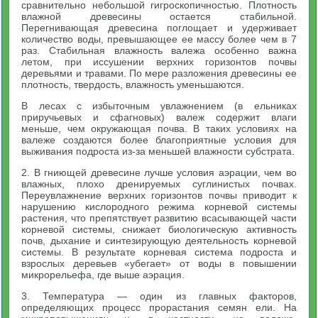
сравнительно небольшой гигроскопичностью. Плотность
влажной древесины остается стабильной.
Перегнивающая древесина поглощает и удерживает
количество воды, превышающее ее массу более чем в 7
раз. Стабильная влажность валежа особенно важна
летом, при иссушении верхних горизонтов почвы
деревьями и травами. По мере разложения древесины ее
плотность, твердость, влажность уменьшаются.
В лесах с избыточным увлажнением (в ельниках
приручьевых и сфагновых) валеж содержит влаги
меньше, чем окружающая почва. В таких условиях на
валеже создаются более благоприятные условия для
выживания подроста из-за меньшей влажности субстрата.
2. В гниющей древесине лучше условия аэрации, чем во
влажных, плохо дренируемых суглинистых почвах.
Переувлажнение верхних горизонтов почвы приводит к
нарушению кислородного режима корневой системы
растения, что препятствует развитию всасывающей части
корневой системы, снижает биологическую активность
почв, дыхание и синтезирующую деятельность корневой
системы. В результате корневая система подроста и
взрослых деревьев «убегает» от воды в повышении
микрорельефа, где выше аэрация.
3. Температура — один из главных факторов,
определяющих процесс прорастания семян ели. На