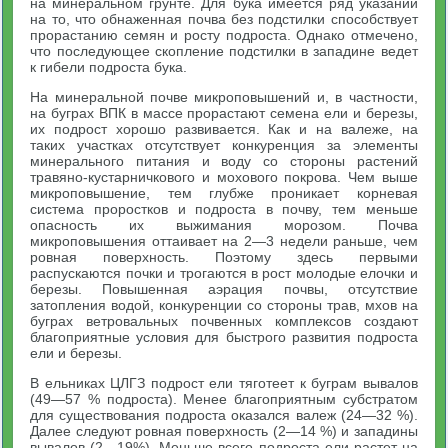
на минеральном грунте. Для бука имеется ряд указаний
на то, что обнаженная почва без подстилки способствует
прорастанию семян и росту подроста. Однако отмечено,
что последующее скопление подстилки в западине ведет
к гибели подроста бука.
На минеральной почве микроповышений и, в частности,
на буграх ВПК в массе прорастают семена ели и березы,
их подрост хорошо развивается. Как и на валеже, на
таких участках отсутствует конкуренция за элементы
минерального питания и воду со стороны растений
травяно-кустарничкового и мохового покрова. Чем выше
микроповышение, тем глубже проникает корневая
система проростков и подроста в почву, тем меньше
опасность их выжимания морозом. Почва
микроповышения оттаивает на 2—3 недели раньше, чем
ровная поверхность. Поэтому здесь первыми
распускаются почки и трогаются в рост молодые елочки и
березы. Повышенная аэрация почвы, отсутствие
затопления водой, конкуренции со стороны трав, мхов на
буграх ветровальных почвенных комплексов создают
благоприятные условия для быстрого развития подроста
ели и березы.
В ельниках ЦЛГЗ подрост ели тяготеет к буграм вывалов
(49—57 % подроста). Менее благоприятным субстратом
для существования подроста оказался валеж (24—32 %).
Далее следуют ровная поверхность (2—14 %) и западины
вывалов (2—19%). Меньше всего подроста ели растет на