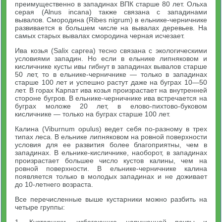
преимущественно в западинах ВПК старше 80 лет. Ольха
серая (Alnus incana) также связана с западинами
вывалов. Смородина (Ribes nigrum) в ельнике-черничнике
развивается в большем числе на вывалах деревьев. На
самых старых вывалах смородина черная исчезает.
Ива козья (Salix саргеа) тесно связана с экологическими
условиями западин. Но если в ельнике липняковом и
кисличнике кусты ивы гибнут в западинах вывалов старше
50 лет, то в ельнике-черничнике — только в западинах
старше 100 лет и успешно растут даже на буграх 10—50
лет. В горах Карпат ива козья произрастает на внутренней
стороне бугров. В ельнике-черничнике ива встречается на
буграх моложе 20 лет, в елово-пихтово-буковом
кисличнике — только на буграх старше 100 лет.
Калина (Viburnum opulus) ведет себя по-разному в трех
типах леса. В ельнике липняковом на ровной поверхности
условия для ее развития более благоприятны, чем в
западинах. В ельнике-кисличнике, наоборот, в западинах
произрастает большее число кустов калины, чем на
ровной поверхности. В ельнике-черничнике калина
появляется только в молодых западинах и не доживает
до 10-летнего возраста.
Все перечисленные выше кустарники можно разбить на
четыре группы:
1. Кустарники, избегающие нарушенной почвы и