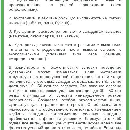
произрастающие на ровной поверхности (клен
остролистный).
2. Кустарники, имеющие большую численность на буграх
вывалов (рябина, липа, бузина).
3. Кустарники, распространенные по западинам вывалов
(ива козья, ольха серая, вяз, калина).
4. Кустарники, связанные в своем развитии с вывалами.
Тяготение к определенной части вывала связано с
экологическими условиями типа леса (лещина,
смородина черная).
В зависимости от экологических условий поведение
кустарников может изменяться. Если кустарники
отсутствуют на ненарушенной территории, то они чаще
появляются в молодых западинах вывалов, но гибнут, не
достигнув 10—50-летнего возраста. Это явление связано
с тем, что экологические условия западин до 30—50 лет
резко отличаются от условий ненарушенной ровной
поверхности. Создается особая экологическая ниша,
существующая ограниченное время. С образованием
гумусового или оторфованного горизонта, с уменьшением
глубины западины экологические условия западины
приближаются к фоновым условиям. В результате к 50
годам все виды, имеющие фитоценотический ареал вне
фоновых условий данного типа леса, погибают. Если вид