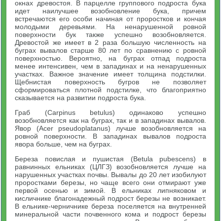
окнах древостоя. В парцелле группового подроста бука
идет наилучшее возобновление бука, причем
встречаются его особи начиная от проростков и кончая
молодыми деревьями. На ненарушенной ровной
поверхности бук также успешно возобновляется.
Древостой же имеет в 2 раза большую численность на
буграх вывалов старше 80 лет по сравнению с ровной
поверхностью. Вероятно, на буграх отпад подроста
менее интенсивен, чем в западинах и на ненарушенных
участках. Важное значение имеет толщина подстилки.
Щебнистая поверхность бугров не позволяет
сформироваться плотной подстилке, что благоприятно
сказывается на развитии подроста бука.
Граб (Carpinus betulus) одинаково успешно
возобновляется как на буграх, так и в западинах вывалов.
Явор (Acer pseudoplatanus) лучше возобновляется на
ровной поверхности. В западинах вывалов подроста
явора больше, чем на буграх.
Береза повислая и пушистая (Betula pubescens) в
равнинных ельниках (ЦЛГЗ) возобновляется лучше на
нарушенных участках почвы. Вывалы до 20 лет изобилуют
проростками березы, но чаще всего они отмирают уже
первой осенью и зимой. В ельниках липняковом и
кисличнике благонадежный подрост березы не возникает.
В ельнике-черничнике береза поселяется на внутренней
минеральной части почвенного кома и подрост березы