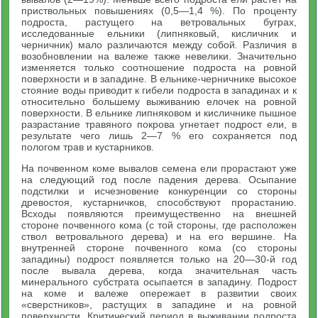
приствольных повышениях (0,5—1,4 %). По проценту
подроста, растущего на ветровальных буграх,
исследованные ельники (липняковый, кисличник и
черничник) мало различаются между собой. Различия в
возобновлении на валеже также невелики. Значительно
изменяется только соотношение подроста на ровной
поверхности и в западине. В ельнике-черничнике высокое
стояние воды приводит к гибели подроста в западинах и к
относительно большему выживанию елочек на ровной
поверхности. В ельнике липняковом и кисличнике пышное
разрастание травяного покрова угнетает подрост ели, в
результате чего лишь 2—7 % его сохраняется под
пологом трав и кустарников.
На почвенном коме вывалов семена ели прорастают уже
на следующий год после падения дерева. Осыпание
подстилки и исчезновение конкуренции со стороны
древостоя, кустарничков, способствуют прорастанию.
Всходы появляются преимущественно на внешней
стороне почвенного кома (с той стороны, где расположен
ствол ветровального дерева) и на его вершине. На
внутренней стороне почвенного кома (со стороны
западины) подрост появляется только на 20—30-й год
после вывала дерева, когда значительная часть
минерального субстрата осыпается в западину. Подрост
на коме и валеже опережает в развитии своих
«сверстников», растущих в западине и на ровной
поверхности. Критический период в выживании подроста