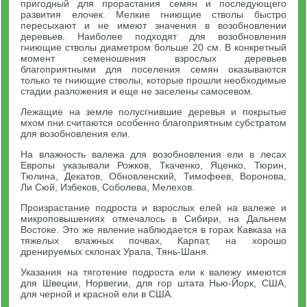
пригодный для прорастания семян и последующего
развития елочек. Мелкие гниющие стволы быстро
пересыхают и не имеют значения в возобновлении
деревьев. Наиболее подходят для возобновления
гниющие стволы диаметром больше 20 см. В конкретный
момент семеношения взрослых деревьев
благоприятными для поселения семян оказываются
только те гниющие стволы, которые прошли необходимые
стадии разложения и еще не заселены самосевом.
Лежащие на земле полусгнившие деревья и покрытые
мхом пни считаются особенно благоприятным субстратом
для возобновления ели.
На влажность валежа для возобновления ели в лесах
Европы указывали Рожков, Ткаченко, Яценко, Тюрин,
Тюлина, Декатов, Обновленский, Тимофеев, Воронова,
Ли Сюй, Избеков, Соболева, Мелехов.
Произрастание подроста и взрослых елей на валеже и
микроповышениях отмечалось в Сибири, на Дальнем
Востоке. Это же явление наблюдается в горах Кавказа на
тяжелых влажных почвах, Карпат, на хорошо
дренируемых склонах Урала, Тянь-Шаня.
Указания на тяготение подроста ели к валежу имеются
для Швеции, Норвегии, для гор штата Нью-Йорк, США,
для черной и красной ели в США.