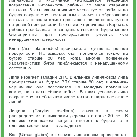
возрастания численности рябины по мере старения
вывалов. В ельнике-черничнике число кустов рябины на
буграх сохраняется постоянным с момента образования
вывала и незначительно превышает численность кустов
на ровной поверхности. В ельнике-черничнике в Карпатах
рябина преобладает в западинах вывалов. Бугры менее
благоприятны для произрастания рябины, чем
ненарушенная поверхность.
Клен (Acer platanoides) произрастает лучше на ровной
поверхности. На вывалах клен появляется только на
буграх старше 80 лет, когда многие почвенные
характеристики бугра приближаются к ненарушенному
состоянию.
Липа избегает западин ВПК. В ельнике липняковом липа
произрастает на буграх ВПК старше 80 лет, в ельнике-
черничнике она поселяется на молодых почвенных
комах, но в дальнейшем гибнет. В таких условиях липа
сохраняется в небольшом числе только в парцелле окна с
липой.
Лещина (Corylus avellana) связана в своем
распределении с вывалами деревьев старше 80 лет. В
ельнике липняковом лещина тяготеет к буграм, а в
ельнике-кисличнике — к западинам.
Вяз (Ulmus glabra) в ельнике липняковом произрастает