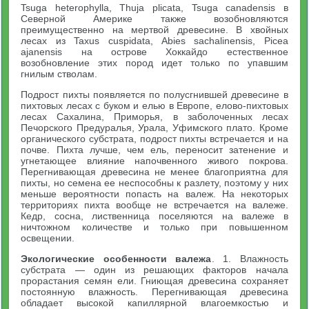
Tsuga heterophylla, Thuja plicata, Tsuga canadensis в
Северной Америке также возобновляются
преимущественно на мертвой древесине. В хвойных
лесах из Taxus cuspidata, Abies sachalinensis, Picea
ajanensis на острове Хоккайдо естественное
возобновление этих пород идет только по упавшим
гнилым стволам.
Подрост пихты появляется по полусгнившей древесине в
пихтовых лесах с буком и елью в Европе, елово-пихтовых
лесах Сахалина, Приморья, в заболоченных лесах
Печорского Предуралья, Урала, Уфимского плато. Кроме
органического субстрата, подрост пихты встречается и на
почве. Пихта лучше, чем ель, переносит затенение и
угнетающее влияние напочвенного живого покрова.
Перегнивающая древесина не менее благоприятна для
пихты, но семена ее неспособны к разлету, поэтому у них
меньше вероятности попасть на валеж. На некоторых
территориях пихта вообще не встречается на валеже.
Кедр, сосна, лиственница поселяются на валеже в
ничтожном количестве и только при повышенном
освещении.
Экологические особенности валежа
. 1. Влажность
субстрата — один из решающих факторов начала
прорастания семян ели. Гниющая древесина сохраняет
постоянную влажность. Перегнивающая древесина
обладает высокой капиллярной влагоемкостью и