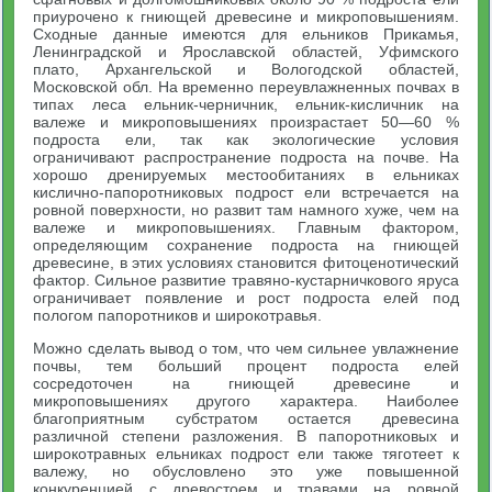
приурочено к гниющей древесине и микроповышениям.
Сходные данные имеются для ельников Прикамья,
Ленинградской и Ярославской областей, Уфимского
плато, Архангельской и Вологодской областей,
Московской обл. На временно переувлажненных почвах в
типах леса ельник-черничник, ельник-кисличник на
валеже и микроповышениях произрастает 50—60 %
подроста ели, так как экологические условия
ограничивают распространение подроста на почве. На
хорошо дренируемых местообитаниях в ельниках
кислично-папоротниковых подрост ели встречается на
ровной поверхности, но развит там намного хуже, чем на
валеже и микроповышениях. Главным фактором,
определяющим сохранение подроста на гниющей
древесине, в этих условиях становится фитоценотический
фактор. Сильное развитие травяно-кустарничкового яруса
ограничивает появление и рост подроста елей под
пологом папоротников и широкотравья.
Можно сделать вывод о том, что чем сильнее увлажнение
почвы, тем больший процент подроста елей
сосредоточен на гниющей древесине и
микроповышениях другого характера. Наиболее
благоприятным субстратом остается древесина
различной степени разложения. В папоротниковых и
широкотравных ельниках подрост ели также тяготеет к
валежу, но обусловлено это уже повышенной
конкуренцией с древостоем и травами на ровной