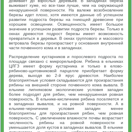
доживает до взрослых деревьев. В западинах береза
выживает хуже, но все-таки лучше, чем на окружающей
ненарушенной поверхности. На валеже возобновление
березы идет плохо, хотя имеются данные об успешном
развитии подроста березы на гниющей древесине при
хорошем освещении. Освещенность имеет большое
значение в успешном развитии подроста березы. Только в
окнах древостоя подрост березы имеет возможность
превратиться в деревья. В окнах группового и массового
ветровала березы произрастают у основания внутренней
части почвенного кома и в западинах.
Распределение кустарников и порослевого подроста по
площади связано с микрорельефом. Рябина в ельниках
ЦЛГЗ имеет форму кустарника и только в елово-
рябиново-щитовниковой парцелле приобретает форму
дерева, выходя во 2-й ярус древостоя. Наиболее
благоприятные условия складываются для произрастания
рябины на внешней стороне почвенного кома вывала. В
ельнике липняковом экологические условия западин
более подходят для рябин, чем ненарушенная ровная
поверхность. В ельнике-кисличнике рябина поселяется и
в западинах вывалов, и на ровной поверхности. А в
ельнике-черничнике условия западин менее
благоприятны для произрастания рябин, чем ровная
поверхность. С увеличением влажности почвы возрастает
численность рябины на ровной поверхности и
уменьшается доля кустов в западинах вывалов. В ельнике
липняковом и кисличнике наблюдается тенденция