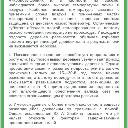
микроповышениях и, в частности, на валеже,
наблюдаются более высокие температуры почвы и
воздуха. Наиболее низкие температуры связаны с
приземным слоем воздуха в пониженных частях
микрорельефа. На повышениях корневая система
защищена от действия низких температур. Органический
субстрат обладает плохой теплопроводностью, поэтому
резкого колебания температур не происходит. У всходов и
подроста деревьев развивается обильная корневая
система внутри гниющей древесины, и в результате они
не выжимаются морозом.
4. Повышенное освещение способствует прорастанию и
росту ели. Групповой вывал деревьев увеличивает приход
солнечной энергии к стволам упавших деревьев. Однако
прорастание семян и развитие подроста ели на валеже
происходит только на 15—30-й год после начала
разложения, а к этому периоду окно в пологе древостоя
закрывается развившимся подростом, возникшим до
появления окна. В период существования подроста за
счет влаго-пищевого обеспечения валежа свет не
является ограничивающим фактором развития.
5. Имеются данные о более низкой кислотности веществ
разлагающейся древесины по сравнению с почвой.
Однако исследования Ю. А. Злобина показали, что pH
нельзя относить к факторам, задерживающим
прорастание семян елей.