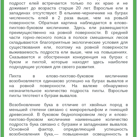
подрост елей встречается только по их краю и не
доживает до возраста старше 20 лет. Взрослые ели в
западинах отсутствуют. В ельнике-черничнике на буграх
численность елей в 2 раза выше, чем на ровьой
поверхности. Обратная картина наблюдается в елово-
пихтово-буковом кисличнике. Здесь ели размещаются
преимущественно на ровной поверхности. В средней
части горно-лесного пояса в полосе смешанных лесов
складываются благоприятные экологические условия для
существования ели, поэтому на ровной поверхности
выживаемость подроста ели выше, чем на повышениях.
Сказывается и обостренная конкуренция на буграх с
буком и пихтой, которые находят здесь наиболее
подходящие условия для своего развития.
Пихта в елово-пихтово-буковом кисличнике
возобновляется одинаково успешно на буграх вывалов и
на ровной поверхности. На валеже обнаружено
незначительное количество подроста пихты. Взрослые
пихты тяготеют к буграм вывалов.
Возобновление бука в отличие от хвойных пород в
меньшей степени связано с микрорельефом и гниющей
древесиной. В буковом беднопокровном лесу и елово-
пихтово-буковом кисличнике наименьшее количество
подроста бука связано с буграми и западинами вывалов.
Основной фактор, определяющий успешность
возобновления бука,— повышенная освещенность в