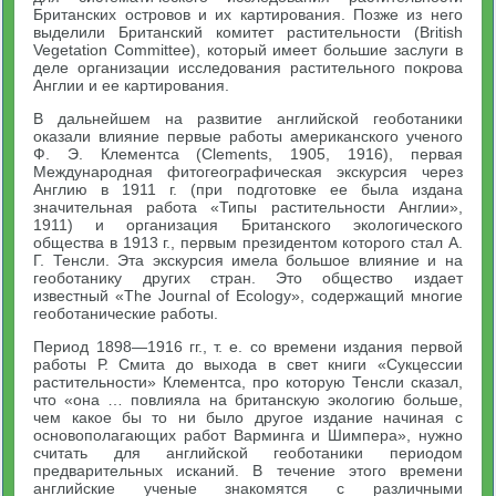
Британских островов и их картирования. Позже из него
выделили Британский комитет растительности (British
Vegetation Committee), который имеет большие заслуги в
деле организации исследования растительного покрова
Англии и ее картирования.
В дальнейшем на развитие английской геоботаники
оказали влияние первые работы американского ученого
Ф. Э. Клементса (Clements, 1905, 1916), первая
Международная фитогеографическая экскурсия через
Англию в 1911 г. (при подготовке ее была издана
значительная работа «Типы растительности Англии»,
1911) и организация Британского экологического
общества в 1913 г., первым президентом которого стал А.
Г. Тенсли. Эта экскурсия имела большое влияние и на
геоботанику других стран. Это общество издает
известный «The Journal of Ecology», содержащий многие
геоботанические работы.
Период 1898—1916 гг., т. е. со времени издания первой
работы Р. Смита до выхода в свет книги «Сукцессии
растительности» Клементса, про которую Тенсли сказал,
что «она … повлияла на британскую экологию больше,
чем какое бы то ни было другое издание начиная с
основополагающих работ Варминга и Шимпера», нужно
считать для английской геоботаники периодом
предварительных исканий. В течение этого времени
английские ученые знакомятся с различными