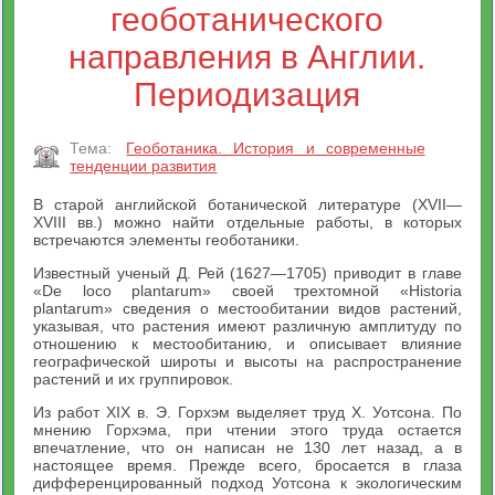
геоботанического
направления в Англии.
Периодизация
Тема:
Геоботаника. История и современные
тенденции развития
В старой английской ботанической литературе (XVII—
XVIII вв.) можно найти отдельные работы, в которых
встречаются элементы геоботаники.
Известный ученый Д. Рей (1627—1705) приводит в главе
«De loco plantarum» своей трехтомной «Historia
plantarum» сведения о местообитании видов растений,
указывая, что растения имеют различную амплитуду по
отношению к местообитанию, и описывает влияние
географической широты и высоты на распространение
растений и их группировок.
Из работ XIX в. Э. Горхэм выделяет труд X. Уотсона. По
мнению Горхэма, при чтении этого труда остается
впечатление, что он написан не 130 лет назад, а в
настоящее время. Прежде всего, бросается в глаза
дифференцированный подход Уотсона к экологическим