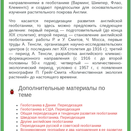
направлениями в геоботанике (Варминг, Шимпер, Флао,
Клементс) и создают предпосылки для основательного
изучения растительного покрова Англии.
Что касается периодизации развития английской
геоботаники, то здесь можно предложить следующее
деление: первый период — подготовительный (до конца
XIX столетия); второй период — становление английской
геоботаники: работы Р. и У. Смитов, Ч. Мосса, первые
труды А. Тенсли, организация научно-исследовательских
центров (с последних лет XIX столетия до 1916 г.); третий
— период А. Тенсли, разработка английского климакс-
формационного направления (с 1916 г. до второй
половины 50-х годов); четвертый — количественно-
экологический период, условно с 1957 г., с появления
монографии П. Грейг-Смита «Количественная экология
растений» до настоящего времени.
Дополнительные материалы по
теме
Геоботаника в Дании. Периодизация
Геоботаника в США. Периодизация
Общая периодизация и тенденции развития геоботаники
Шведская геоботаника. Периодизация
Другие английские геоботаники
Периодизация русской и советской геоботаники
Возникновение географии и два направления в ее развитии