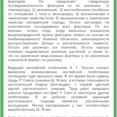
факторам. Он предлагает следующую
последовательность факторов по их значению: 1)
температура, 2) увлажнение, 3) местообитание (особенно
по отношению к тени и экспозиции), 4) механические и
химические свойства почв, 5) механические и химические
свойства материнской породы. Уотсон настаивал на
комплексном исследовании всех факторов. По его
мнению, только тогда, когда выяснены показатели
вышеприведенной группы факторов, можно на основе их
комбинированного влияния объяснить закономерности
распространения флоры и растительности (кажется,
Уотсон уже различал эти понятия). Уотсон хорошо
понимал индикаторное значение растений, а также то,
что на различные виды разные факторы и их различные
показатели влияют по-разному.
Ведущий английский геоботаник А. Г. Тенсли считает
временем возникновения английской геоботаники
последние годы прошлого века. В это время были изданы
труды Р. Смита (ученика Ш. Флао), в которых описывается
растительный покров Шотландии, с первой цветной
картой растительного покрова. Труд рано умершего
ученого продолжил его брат У. Смит и некоторые другие
геоботаники. В их работах основной единицей
растительного покрова является растительная
ассоциация. Метод картирования у них соответствует
выработанному Ш. Флао.