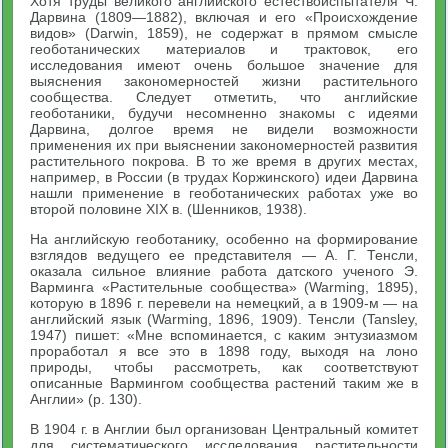
Хотя труды великого английского естествоиспытателя Ч.
Дарвина (1809—1882), включая и его «Происхождение
видов» (Darwin, 1859), не содержат в прямом смысле
геоботанических материалов и трактовок, его
исследования имеют очень большое значение для
выяснения закономерностей жизни растительного
сообщества. Следует отметить, что английские
геоботаники, будучи несомненно знакомы с идеями
Дарвина, долгое время не видели возможности
применения их при выяснении закономерностей развития
растительного покрова. В то же время в других местах,
например, в России (в трудах Коржинского) идеи Дарвина
нашли применение в геоботанических работах уже во
второй половине XIX в. (Шенников, 1938).
На английскую геоботанику, особенно на формирование
взглядов ведущего ее представителя — А. Г. Тенсли,
оказала сильное влияние работа датского ученого Э.
Варминга «Растительные сообщества» (Warming, 1895),
которую в 1896 г. перевели на немецкий, а в 1909-м — на
английский язык (Warming, 1896, 1909). Тенсли (Tansley,
1947) пишет: «Мне вспоминается, с каким энтузиазмом
проработал я все это в 1898 году, выходя на лоно
природы, чтобы рассмотреть, как соответствуют
описанные Вармингом сообщества растений таким же в
Англии» (р. 130).
В 1904 г. в Англии был организован Центральный комитет
для систематического исследования растительности