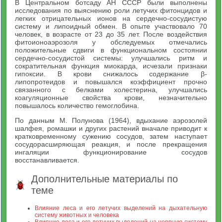
В Центральном ботсаду АН СССР были выполнены
исследования по выяснению роли летучих фитонцидов и
легких отрицательных ионов на сердечно-сосудистую
систему и липоидный обмен. В опыте участвовало 70
человек, в возрасте от 23 до 35 лет. После воздействия
фитоионоаэрозоля у обследуемых отмечались
положительные сдвиги в функциональном состоянии
сердечно-сосудистой системы: улучшались ритм и
сократительная функция миокарда, исчезали признаки
гипоксии. В крови снижалось содержание β-
липопротеидов и повышался коэффициент прочно
связанного с белками холестерина, улучшались
коагуляционные свойства крови, незначительно
повышалось количество гемоглобина.
По данным М. Полунова (1964), вдыхание аэрозолей
шалфея, ромашки и других растений вначале приводит к
кратковременному сужению сосудов, затем наступает
сосудорасширяющая реакция, и после прекращения
ингаляции функционирование сосудов
восстанавливается.
Дополнительные материалы по
теме
Влияние леса и его летучих выделений на дыхательную
систему животных и человека
Влияние леса и его летучих выделений на нервную систему