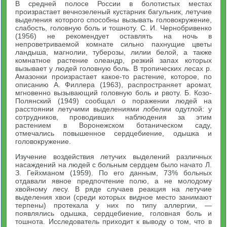
В средней полосе России в болотистых местах
произрастает вечнозеленый кустарник багульник, летучие
выделения которого способны вызывать головокружение,
слабость, головную боль и тошноту. С. И. Чернобривенко
(1956) не рекомендует оставлять на ночь в
непроветриваемой комнате сильно пахнущие цветы
ландыша, магнолии, туберозы, лилии белой, а также
комнатное растение олеандр, резкий запах которых
вызывает у людей головную боль. В тропических лесах р.
Амазонки произрастает какое-то растение, которое, по
описанию А. Филлера (1963), распространяет аромат,
мгновенно вызывающий головную боль и рвоту. Б. Козо-
Полянский (1949) сообщал о поражении людей на
расстоянии летучими выделениями лобелии одутлой: у
сотрудников, проводивших наблюдения за этим
растением в Воронежском ботаническом саду,
отмечались повышенное сердцебиение, одышка и
головокружение.
Изучение воздействия летучих выделений различных
насаждений на людей с больным сердцем было начато Л.
З. Гейхманом (1959). По его данным, 73% больных
отдавали явное предпочтение полю, а не молодому
хвойному лесу. В ряде случаев реакция на летучие
выделения хвои (среди которых видное место занимают
терпены) протекала у них по типу аллергии, —
появлялись одышка, сердцебиение, головная боль и
тошнота. Исследователь приходит к выводу о том, что в