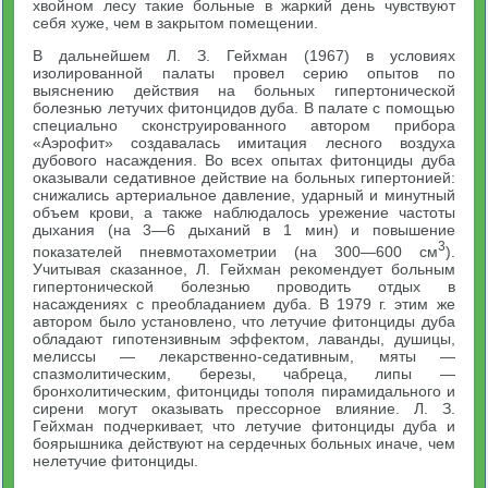
хвойном лесу такие больные в жаркий день чувствуют
себя хуже, чем в закрытом помещении.
В дальнейшем Л. З. Гейхман (1967) в условиях
изолированной палаты провел серию опытов по
выяснению действия на больных гипертонической
болезнью летучих фитонцидов дуба. В палате с помощью
специально сконструированного автором прибора
«Аэрофит» создавалась имитация лесного воздуха
дубового насаждения. Во всех опытах фитонциды дуба
оказывали седативное действие на больных гипертонией:
снижались артериальное давление, ударный и минутный
объем крови, а также наблюдалось урежение частоты
дыхания (на 3—6 дыханий в 1 мин) и повышение
3
показателей пневмотахометрии (на 300—600 см
).
Учитывая сказанное, Л. Гейхман рекомендует больным
гипертонической болезнью проводить отдых в
насаждениях с преобладанием дуба. В 1979 г. этим же
автором было установлено, что летучие фитонциды дуба
обладают гипотензивным эффектом, лаванды, душицы,
мелиссы — лекарственно-седативным, мяты —
спазмолитическим, березы, чабреца, липы —
бронхолитическим, фитонциды тополя пирамидального и
сирени могут оказывать прессорное влияние. Л. З.
Гейхман подчеркивает, что летучие фитонциды дуба и
боярышника действуют на сердечных больных иначе, чем
нелетучие фитонциды.