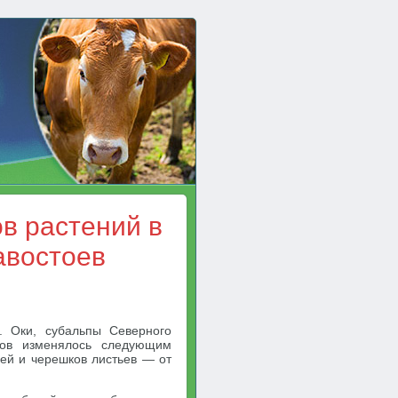
в растений в
авостоев
. Оки, субальпы Северного
нов изменялось следующим
лей и черешков листьев — от