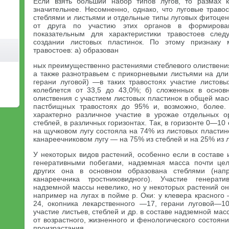
Если взять больший набор типов лугов, то размах
значительнее. Несомненно, однако, что луговые траво
стеблями и листьями и отдельные типы луговых фитоцен
от друга по участию этих органов в формирован
показательным для характеристики травостоев след
создании листовых пластинок. По этому признаку 
травостоев: а) образован
ных преимущественно растениями стеблевого олиствени
а также разнотравьем с прикорневыми листьями на дли
герани луговой) —в таких травостоях участие листов
колеблется от 33,5 до 43,0%; б) сложенных в основ
олиствения с участием листовых пластинок в общей ма
пастбищных травостоях до 95% и, возможно, более. 
характерно различное участие в урожае отдельных о
стеблей, в различных горизонтах. Так, в горизонте 0—1
на щучковом лугу состояла на 74% из листовых пластино
канареечниковом лугу — на 75% из стеблей и на 25% из л
У некоторых видов растений, особенно если в составе
генеративными побегами, надземная масса почти цел
других она в основном образована стеблями (напр
канареечника тростниковидного). Участие генерат
надземной массы невелико, но у некоторых растений о
например на лугах в пойме р. Оки: у клевера красного
24, окопника лекарственного —17, герани луговой—1
участие листьев, стеблей и др. в составе надземной ма
от возрастного, жизненного и фенологического состояни
произрастания.