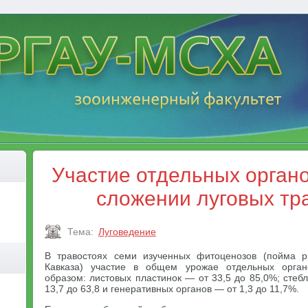
Участие отдельных органо
сложении луговых тр
Тема:
Луговедение
В травостоях семи изученных фитоценозов (пойма р
Кавказа) участие в общем урожае отдельных орга
образом: листовых пластинок — от 33,5 до 85,0%; стеб
13,7 до 63,8 и генеративных органов — от 1,3 до 11,7%.