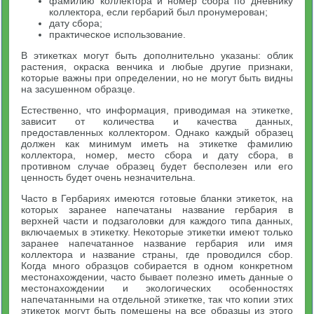
фамилию коллектора и номер сбора по дневнику
коллектора, если гербарий был пронумерован;
дату сбора;
практическое использование.
В этикетках могут быть дополнительно указаны: облик
растения, окраска венчика и любые другие признаки,
которые важны при определении, но не могут быть видны
на засушенном образце.
Естественно, что информация, приводимая на этикетке,
зависит от количества и качества данных,
предоставленных коллектором. Однако каждый образец
должен как минимум иметь на этикетке фамилию
коллектора, номер, место сбора и дату сбора, в
противном случае образец будет бесполезен или его
ценность будет очень незначительна.
Часто в Гербариях имеются готовые бланки этикеток, на
которых заранее напечатаны название гербария в
верхней части и подзаголовки для каждого типа данных,
включаемых в этикетку. Некоторые этикетки имеют только
заранее напечатанное название гербария или имя
коллектора и название страны, где проводился сбор.
Когда много образцов собирается в одном конкретном
местонахождении, часто бывает полезно иметь данные о
местонахождении и экологических особенностях
напечатанными на отдельной этикетке, так что копии этих
этикеток могут быть помещены на все образцы из этого