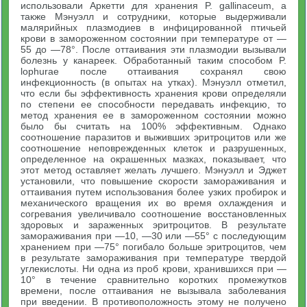
использовали Аркетти для хранения P. gallinaceum, а
также Мэнуэлл и сотрудники, которые выдерживали
малярийных плазмодиев в инфицированной птичьей
крови в замороженном состоянии при температуре от —
55 до —78°. После оттаивания эти плазмодии вызывали
болезнь у канареек. Обработанный таким способом P.
lophurae после оттаивания сохранял свою
инфекционность (в опытах на утках). Мэнуэлл отметил,
что если бы эффективность хранения крови определяли
по степени ее способности передавать инфекцию, то
метод хранения ее в замороженном состоянии можно
было бы считать на 100% эффективным. Однако
соотношение паразитов и выживших эритроцитов или же
соотношение неповрежденных клеток и разрушенных,
определенное на окрашенных мазках, показывает, что
этот метод оставляет желать лучшего. Мэнуэлл и Эджет
установили, что повышение скорости замораживания и
оттаивания путем использования более узких пробирок и
механического вращения их во время охлаждения и
согревания увеличивало соотношение восстановленных
здоровых и зараженных эритроцитов. В результате
замораживания при —10, —30 или —55° с последующим
хранением при —75° погибало больше эритроцитов, чем
в результате замораживания при температуре твердой
углекислоты. Ни одна из проб крови, хранившихся при —
10° в течение сравнительно коротких промежутков
времени, после оттаивания не вызывала заболевания
при введении. В противоположность этому не получено