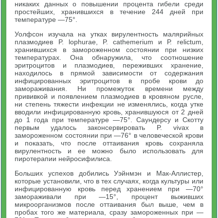
никаких данных о повышении процента гибели среди
простейших, хранившихся в течение 244 дней при
температуре —75°.
Уолфсон изучала на утках вирулентность малярийных
плазмодиев P. lophurae, P. cathemerium и Р. relictum,
хранившихся в замороженном состоянии при низких
температурах. Она обнаружила, что соотношение
эритроцитов и плазмодиев, переживших хранение,
находилось в прямой зависимости от содержания
инфицированных эритроцитов в пробе крови до
замораживания. Ни промежуток времени между
прививкой и появлением плазмодиев в кровяном русле,
ни степень тяжести инфекции не изменялись, когда утке
вводили инфицированную кровь, хранившуюся от 2 дней
до 1 года при температуре —75°. Саундерсу и Скотту
первым удалось законсервировать P. vivax в
замороженном состоянии при —76° в человеческой крови
и показать, что после оттаивания кровь сохраняла
вирулентность и ее можно было использовать для
пиротерапии нейросифилиса.
Больших успехов добились Уэйнмэн и Мак-Аллистер,
которые установили, что в тех случаях, когда культуры или
инфицированную кровь перед хранением при —70°
замораживали при —15°, процент выживших
микроорганизмов после оттаивания был выше, чем в
пробах того же материала, сразу замороженных при —