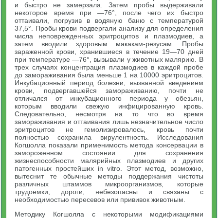
и быстро не замерзала. Затем пробы выдерживали
некоторое время при —76°, после чего их быстро
оттаивали, погрузив в водяную баню с температурой
37,5°. Пробы крови подвергали анализу для определения
числа неповрежденных эритроцитов и плазмодиев, а
затем вводили здоровым макакам-резусам. Пробы
зараженной крови, хранившиеся в течение 19—70 дней
при температуре —76°, вызывали у животных малярию. В
трех случаях концентрация плазмодиев в каждой пробе
до замораживания была меньше 1 на 10000 эритроцитов.
Инкубационный период болезни, вызванной введением
крови, подвергавшейся замораживанию, почти не
отличался от инкубационного периода у обезьян,
которым вводили свежую инфицированную кровь.
Следовательно, несмотря на то что во время
замораживания и оттаивания лишь незначительное число
эритроцитов не гемолизировалось, кровь почти
полностью сохранила вирулентность. Исследования
Когшолла показали применимость метода консервации в
замороженном состоянии для сохранения
жизнеспособности малярийных плазмодиев и других
патогенных простейших in vitro. Этот метод, возможно,
вытеснит те обычные методы поддержания чистоты
различных штаммов микроорганизмов, которые
трудоемки, дороги, небезопасны и связаны с
необходимостью пересевов или прививок животным.
Методику Когшолла с некоторыми модификациями