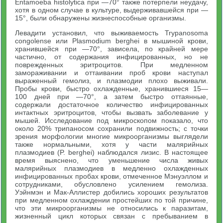
Entamoeba histolytica при —70° также потерпели неудачу,
хотя в одном случае в культуре, выдерживавшейся при —
15°, были обнаружены жизнеспособные организмы.
Левадити установил, что выживаемость Trypanosoma
congolense или Plasmodium berghei в мышиной крови,
хранившейся при —70°, зависела, по крайней мере
частично, от содержания инфицированных, но не
поврежденных эритроцитов. При медленном
замораживании и оттаивании проб крови наступал
выраженный гемолиз, и плазмодии плохо выживали.
Пробы крови, быстро охлажденные, хранившиеся 15—
100 дней при —70°, а затем быстро оттаянные,
содержали достаточное количество инфицированных
интактных эритроцитов, чтобы вызвать заболевание у
мышей. Исследование под микроскопом показало, что
около 20% трипаносом сохранили подвижность; с точки
зрения морфологии многие микроорганизмы выглядели
также нормальными, хотя у части малярийных
плазмодиев (P. berghei) наблюдался лизис. В настоящее
время выяснено, что уменьшение числа живых
малярийных плазмодиев в медленно охлажденных
инфицированных пробах крови, отмеченное Мэнуэллом и
сотрудниками, обусловлено усилением гемолиза.
Уэйнмэн и Мак-Аллистер добились хороших результатов
при медленном охлаждении простейших по той причине,
что эти микроорганизмы не относились к паразитам,
жизненный цикл которых связан с пребыванием в