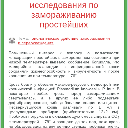
исследования по
замораживанию
простейших
Тема:
Биологическое действие замораживания
и переохлаждения
Повышенный интерес к вопросу о возможности
консервации простейших в замороженном состоянии при
низкой температуре вызвало сообщение Когшолла, что
малярийные плазмодии в инфицированной крови
сохраняли жизнеспособность и вирулентность и после
хранения их при температуре —76°.
Кровь брали у обезьян макаков-резусов с подострой или
хронической инфекцией Plasmodium knowlesi и P. inut. В
некоторых пробах кровь перед замораживанием
свертывалась, а в других ее либо подвергали
дефибринированию, либо добавляли гепарин или цитрат.
Несвернувшуюся кровь разливали по 1 мл в
целлулоидные пробирки (приблизительно 12х2 см).
Пробирки погружали в охлаждающую смесь спирта и CO
2
с температурой —79° и вращали до тех пор, пока кровь
не образовывала на внутренних стенках пробирки пленку