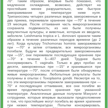
70°. Таким образом, впервые было показано, что
медленное охлаждение, возможно, действует на
простейшие менее разрушительно, чем быстрое
замораживание при температуре ниже нуля.
Трипаносомы четырех различных видов, замороженные в
два приема, переживали хранение при —70° в течение
19 месяцев. После оттаивания часть микроорганизмов
сохранила подвижность; из них были получены
вирулентные культуры, и животные, которым их вводили,
заболели. Leishmania tropica и L. donovani хранили таким
образом в течение различных периодов времени (до 2
лет). Когда культуру Trichomonas hominis замораживали
при —70° и затем оттаивали, все микроорганизмы
погибали. Будучи же предварительно замороженными
при —15°, они переживали последующее хранение при
—70° в течение 5—407 дней. Труднее было
консервировать Т. vaginalis. Только в двух пробах из
десяти, замороженных при —15° и хранившихся при
температуре —70°, после оттаивания были обнаружены
живые микроорганизмы. Любопытные результаты были
получены в опытах с Toxoplasma gondii. Несмотря на то,
что эти микроорганизмы пережили замораживание при —
70° и последующее оттаивание, все они погибли во
время продолжительного хранения при указанной
температуре. Аналогичные данные получили Мэнуэлл и
сотрудники, которые впервые высказали предположение
о том, что простейшие могут погибать во время храпения
при низких температурах. Попытки консервировать.