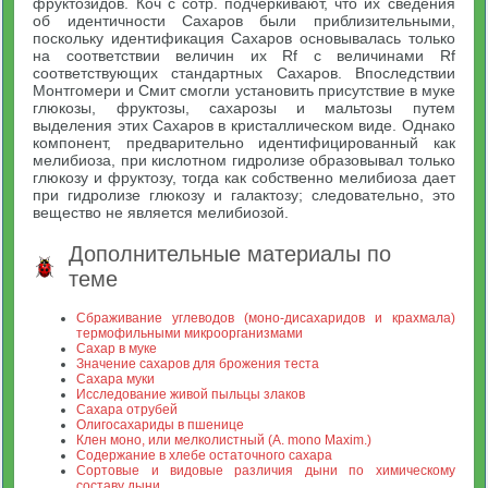
фруктозидов. Коч с сотр. подчеркивают, что их сведения
об идентичности Сахаров были приблизительными,
поскольку идентификация Сахаров основывалась только
на соответствии величин их Rf с величинами Rf
соответствующих стандартных Сахаров. Впоследствии
Монтгомери и Смит смогли установить присутствие в муке
глюкозы, фруктозы, сахарозы и мальтозы путем
выделения этих Сахаров в кристаллическом виде. Однако
компонент, предварительно идентифицированный как
мелибиоза, при кислотном гидролизе образовывал только
глюкозу и фруктозу, тогда как собственно мелибиоза дает
при гидролизе глюкозу и галактозу; следовательно, это
вещество не является мелибиозой.
Дополнительные материалы по
теме
Сбраживание углеводов (моно-дисахаридов и крахмала)
термофильными микроорганизмами
Сахар в муке
Значение сахаров для брожения теста
Сахара муки
Исследование живой пыльцы злаков
Сахара отрубей
Олигосахариды в пшенице
Клен моно, или мелколистный (A. mono Maxim.)
Содержание в хлебе остаточного сахара
Сортовые и видовые различия дыни по химическому
составу дыни