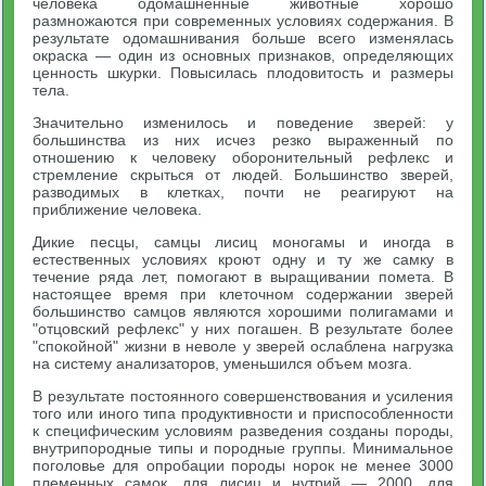
человека одомашненные животные хорошо
размножаются при современных условиях содержания. В
результате одомашнивания больше всего изменялась
окраска — один из основных признаков, определяющих
ценность шкурки. Повысилась плодовитость и размеры
тела.
Значительно изменилось и поведение зверей: у
большинства из них исчез резко выраженный по
отношению к человеку оборонительный рефлекс и
стремление скрыться от людей. Большинство зверей,
разводимых в клетках, почти не реагируют на
приближение человека.
Дикие песцы, самцы лисиц моногамы и иногда в
естественных условиях кроют одну и ту же самку в
течение ряда лет, помогают в выращивании помета. В
настоящее время при клеточном содержании зверей
большинство самцов являются хорошими полигамами и
"отцовский рефлекс" у них погашен. В результате более
"спокойной" жизни в неволе у зверей ослаблена нагрузка
на систему анализаторов, уменьшился объем мозга.
В результате постоянного совершенствования и усиления
того или иного типа продуктивности и приспособленности
к специфическим условиям разведения созданы породы,
внутрипородные типы и породные группы. Минимальное
поголовье для опробации породы норок не менее 3000
племенных самок, для лисиц и нутрий — 2000, для