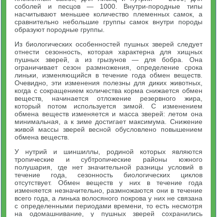
соболей и песцов — 1000. Внутри-породные типы
насчитывают меньшее количество племенных самок, а
сравнительно небольшие группы самок внутри породы
образуют породные группы.
Из биологических особенностей пушных зверей следует
отнести сезонность, которая характерна для хищных
пушных зверей, а из грызунов — для бобра. Она
ограничивает сезон размножения, определение срока
линьки, изменяющийся в течение года обмен веществ.
Очевидно, эти изменения полезны для диких животных,
когда с сокращением количества корма снижается обмен
веществ, начинается отложение резервного жира,
который потом используется зимой. С изменением
обмена веществ изменяется и масса зверей: летом она
минимальная, а к зиме достигает максимума. Снижение
живой массы зверей весной обусловлено повышением
обмена веществ.
У нутрий и шиншиллы, родиной которых являются
тропические и субтропические районы южного
полушария, где нет значительной разницы условий в
течение года, сезонность биологических циклов
отсутствует. Обмен веществ у них в течение года
изменяется незначительно, размножаются они в течение
всего года, а линька волосяного покрова у них не связана
с определенными периодами времени, то есть несмотря
на одомашнивание, у пушных зверей сохранились