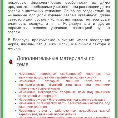
некоторые физиологические особенности их диких
предков, что необходимо учитывать при разведении диких
зверей в клеточных условиях. Основное воздействие на
жизненные процессы пушных зверей оказывают: длина
светового дня, состав и количество корма, температура и
влажность воздуха и т. п. Регулируя эти и другие
параметры, человек управляет эволюцией пушных
зверей.
В Беларуси практическое значение имеет разведение
норки, лисицы, песца, шиншиллы, а в личном секторе и
нутрии.
Дополнительные материалы по
теме
Изменение природных особенностей животных под
влиянием искусственно измененных условий жизни
Изменение некоторых внешних признаков и
физиологических функций животных под влиянием
измененных условий жизни
Изменение микрофлоры торфяных почв под влиянием
структурной мелиорации
Изменение луговых биогеоценозов под влиянием выпаса
Изменение органической части растительных остатков под
влиянием олигохет
Изменение стока с заболоченных водосборов южной
Карелии под влиянием лесоосушения