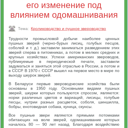
его изменение под
влиянием одомашнивания
Тема:
Кролиководство и пушное звероводство
Трудности промысловой добычи наиболее ценных
пушных зверей (черно-бурых лисиц, голубых песцов,
соболей и т. д.) заставили заниматься разведением этих
зверей сперва в питомниках, а потом в мелких средних и
крупных хозяйствах. Успехи американских звероводов,
публикуемые в периодической печати, заставили
задуматься и заняться этой отраслью в России, а потом и
в СССР. В 1970 г. СССР вышел на первое место в мире по
выходу шкурок зверей.
В Беларуси первые звероводческие хозяйства были
основаны в 1950 году. Основными видами пушных
зверей, шкурки которых пользуются спросом, являются:
норки различных цветов и вариаций, лисицы, голубые
песцы, нутрии разных расцветок, соболя, шиншилла,
бобры, енотовидная собака, куница, скунсы.
Все пушные звери являются прямыми потомками
обитающих на воле зверей, одомашнивание которых
началось 80 — 90 лет назад. Благодаря воздействию