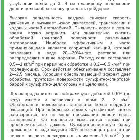
углублении колеи до 3—4 см планировку поверхности
дороги целесообразно осуществлять грейдером.
Высокая запыленность воздуха снижает скорость
движения и вызывает износ двигателей, трансмиссии и
ходовых частей автомобилей. Пыльность дорог в летнее
время можно устранить или значительно снизить
обработкой грунтовой поверхности различными
материалами. Наиболее эффективным и часто
применяющимся является хлористый кальций, который
разливают в виде 20—30%-ного раствора или
распределяют в виде порошка. Расход соли составляет
2
2
0,5—1 кг/м
при первичной обработке и 0,2—0,5 кг/м
при
последующих. Срок действия обеспыливания составляет
2—2,5 месяца. Хороший обеспыливающий эффект дает
обработка грунтовой поверхности сульфитно-спиртовой
бардой к сульфитно-целлюлозными щелочами.
Щелок предварительно нейтрализуют добавкой 0,6% (по
2
весу) извести и разливают в норме 2— 3 л/м
.
Обработанная поверхность становится более твердой и
блестящей. При небольших дождях сульфитный щелок
растворяется, но по мере просыхания дороги вновь
затвердевает. Он полностью вымывается только при
продолжительных дождях. Сульфитноспиртовую барду
применяют в виде жидкого 30%-ного концентрата и при
2
первом розливе расходуют в количестве 1,5 л/м
(при