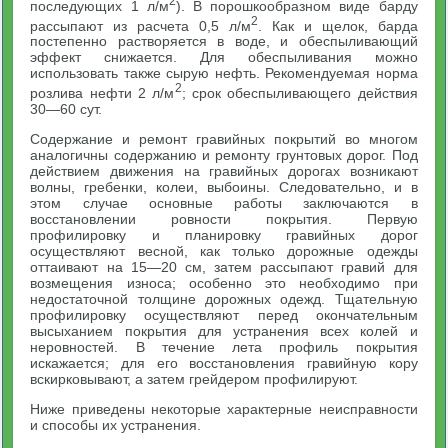
2
последующих 1 л/м
). В порошкообразном виде барду
2
рассыпают из расчета 0,5 л/м
. Как и щелок, барда
постепенно растворяется в воде, и обеспыливающий
эффект снижается. Для обеспыливания можно
использовать также сырую нефть. Рекомендуемая норма
2
розлива нефти 2 л/м
; срок обеспыливающего действия
30—60 сут.
Содержание и ремонт гравийных покрытий во многом
аналогичны содержанию и ремонту грунтовых дорог. Под
действием движения на гравийных дорогах возникают
волны, гребенки, колеи, выбоины. Следовательно, и в
этом случае основные работы заключаются в
восстановлении ровности покрытия. Первую
профилировку и планировку гравийных дорог
осуществляют весной, как только дорожные одежды
оттаивают на 15—20 см, затем рассыпают гравий для
возмещения износа; особенно это необходимо при
недостаточной толщине дорожных одежд. Тщательную
профилировку осуществляют перед окончательным
высыханием покрытия для устранения всех колей и
неровностей. В течение лета профиль покрытия
искажается; для его восстановления гравийную кору
вскирковывают, а затем грейдером профилируют.
Ниже приведены некоторые характерные неисправности
и способы их устранения.