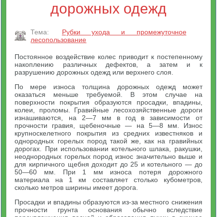
дорожных одежд
Тема:
Рубки ухода и промежуточное
лесопользование
Постоянное воздействие колес приводит к постепенному
накоплению различных дефектов, а затем и к
разрушению дорожных одежд или верхнего слоя.
По мере износа толщина дорожных одежд может
оказаться меньше требуемой. В этом случае на
поверхности покрытия образуются просадки, впадины,
колеи, проломы. Гравийные лесохозяйственные дороги
изнашиваются, на 2—7 мм в год в зависимости от
прочности гравия, щебеночные — на 5—8 мм. Износ
крупноскелетного покрытия из средних известняков и
однородных горелых пород такой же, как на гравийных
дорогах. При использовании котельного шлака, ракушки,
неоднородных горелых пород износ значительно выше и
для кирпичного щебня доходит до 25 и котельного — до
50—60 мм. При 1 мм износа потеря дорожного
материала на 1 км составляет столько кубометров,
сколько метров ширины имеет дорога.
Просадки и впадины образуются из-за местного снижения
прочности грунта основания обычно вследствие