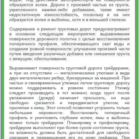
образуются колеи. Дороги с проезжей частью из грунта,
укрепленного какими-либо добавками, также имеют
недостаточную износостойкость, поскольку и на них
образуются колеи и выбоины, хотя и в меньшей степени.
Содержание и ремонт грунтовых дорог предусматривают
в основном следующие мероприятия: выравнивание
поверхности дорожного полотна с целью восстановления
поперечного профиля, обеспечивающего скат воды и
создание ровной поверхности; улучшение проезжей части
путем введения различных добавок или смешения грунта
с вяжущим; обеспыливание.
Выравнивают поверхность грунтовой дороги грейдерами,
а при их отсутствии — металлическими утюгами в виде
двух металлических ребер, буксируемых за машиной. При
частых и своевременных утюжках летом грунтовую дорогу
можно поддерживать в ровном состоянии. Утюжку
следует производить в тот момент, когда грунт после
увлажнения (дождя) начинает просыхать, но еще
свободно срезается и передвигается утюгом, не
прилипая к нему. Этот способ позволяет устранить только
небольшие неровности. Восстановить поперечный
профиль и уничтожить глубокие колеи, ямы и выбоины
можно только грейдером. Планировку и профилировку,
грейдером выполняют при более сухом состоянии грунта,
но влажность должна быть достаточной для свободного
срезания и перемещения его по ножу грейдера. При