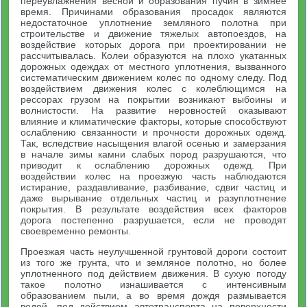
переувлажнения весной и образования пучин в зимнее
время. Причинами образования просадок являются
недостаточное уплотнение земляного полотна при
строительстве и движение тяжелых автопоездов, на
воздействие которых дорога при проектировании не
рассчитывалась. Колеи образуются на плохо укатанных
дорожных одеждах от местного уплотнения, вызванного
систематическим движением колес по одному следу. Под
воздействием движения колес с колеблющимся на
рессорах грузом на покрытии возникают выбоины и
волнистости. На развитие неровностей оказывают
влияние и климатические факторы, которые способствуют
ослаблению связанности и прочности дорожных одежд.
Так, вследствие насыщения влагой осенью и замерзания
в начале зимы камни слабых пород разрушаются, что
приводит к ослаблению дорожных одежд. При
воздействии колес на проезжую часть наблюдаются
истирание, раздавливание, разбивание, сдвиг частиц и
даже вырывание отдельных частиц и разуплотнение
покрытия. В результате воздействия всех факторов
дорога постепенно разрушается, если не проводят
своевременно ремонты.
Проезжая часть неулучшенной грунтовой дороги состоит
из того же грунта, что и земляное полотно, но более
уплотненного под действием движения. В сухую погоду
такое полотно изнашивается с интенсивным
образованием пыли, а во время дождя размывается
водой, под действием автотранспорта на поверхности