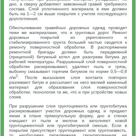
дно, а сверху добавляют завезенный гравий требуемого
состава. Слой уплотненного материала в яме должен
быть на 1—2 см выше покрытия с учетом последующего
доуплотнения.
Обеспыливание гравийных дорожных одежд проводят
теми же материалами, что и грунтовых дорог. Ремонт
дорожных покрытий из укрепленного и
стабилизированного грунта большей частью сводится к
ремонту поверхностной обработки. В распоряжении
ремонтной бригады должен быть передвижной
(прицепной) битумный котел для разогрева битума до
рабочей температуры. Разрушенный слой поверхностной
обработки раскирковывают, удаляют пыль и грязь;
выбоину смазывают горячим битумом по норме 0,5—0,8
2
л/м
. После высыхания слоя контакта повторно
разливают битум и рассыпают на него мелкий каменный
материал для образования слоя поверхностной
обработки; технология та же, что и при устройстве новых
слоев.
При разрушении слоя грунтоцемента или грунтобитума
раскирковывают участок дорожных одежд и придают
ямам в плане прямоугольную форму, дно и стенки
очищают от пыли и мелочи и заполняют новой
грунтоцементной или грунтобитумной смесью. Если в
покрытии присутствует грунтоцемент или грунтоизвесть,
то необходима передвижная, смонтированная на