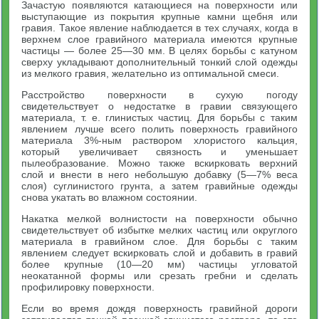
Зачастую появляются катающиеся на поверхности или
выступающие из покрытия крупные камни щебня или
гравия. Такое явление наблюдается в тех случаях, когда в
верхнем слое гравийного материала имеются крупные
частицы — более 25—30 мм. В целях борьбы с катуном
сверху укладывают дополнительный тонкий слой одежды
из мелкого гравия, желательно из оптимальной смеси.
Расстройство поверхности в сухую погоду
свидетельствует о недостатке в гравии связующего
материала, т. е. глинистых частиц. Для борьбы с таким
явлением лучше всего полить поверхность гравийного
материала 3%-ным раствором хлористого кальция,
который увеличивает связность и уменьшает
пылеобразование. Можно также вскирковать верхний
слой и внести в него небольшую добавку (5—7% веса
слоя) суглинистого грунта, а затем гравийные одежды
снова укатать во влажном состоянии.
Накатка мелкой волнистости на поверхности обычно
свидетельствует об избытке мелких частиц или округлого
материала в гравийном слое. Для борьбы с таким
явлением следует вскирковать слой и добавить в гравий
более крупные (10—20 мм) частицы угловатой
неокатанной формы или срезать гребни и сделать
профилировку поверхности.
Если во время дождя поверхность гравийной дороги