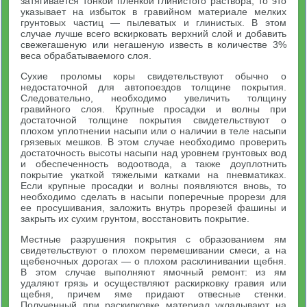
затягивается тонкой пленкой глинистого раствора, то это
указывает на избыток в гравийном материале мелких
грунтовых частиц — пылеватых и глинистых. В этом
случае лучше всего вскирковать верхний слой и добавить
свежегашеную или негашеную известь в количестве 3%
веса обрабатываемого слоя.
Сухие проломы коры свидетельствуют обычно о
недостаточной для автопоездов толщине покрытия.
Следовательно, необходимо увеличить толщину
гравийного слоя. Крупные просадки и волны при
достаточной толщине покрытия свидетельствуют о
плохом уплотнении насыпи или о наличии в теле насыпи
грязевых мешков. В этом случае необходимо проверить
достаточность высоты насыпи над уровнем грунтовых вод
и обеспеченность водоотвода, а также доуплотнить
покрытие укаткой тяжелыми катками на пневматиках.
Если крупные просадки и волны появляются вновь, то
необходимо сделать в насыпи поперечные прорези для
ее просушивания, заложить внутрь прорезей фашины и
закрыть их сухим грунтом, восстановить покрытие.
Местные разрушения покрытия с образованием ям
свидетельствуют о плохом перемешивании смеси, а на
щебеночных дорогах — о плохом расклинивании щебня.
В этом случае выполняют ямочный ремонт: из ям
удаляют грязь и осуществляют раскирковку гравия или
щебня, причем яме придают отвесные стенки.
Полученный при раскирковке материал укладывают на